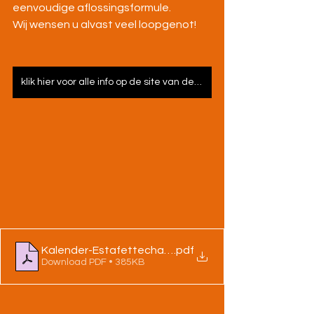
eenvoudige aflossingsformule.
Wij wensen u alvast veel loopgenot!
klik hier voor alle info op de site van de organisator
Kalender-Estafettechallenge 2025
.pdf
Download PDF • 385KB