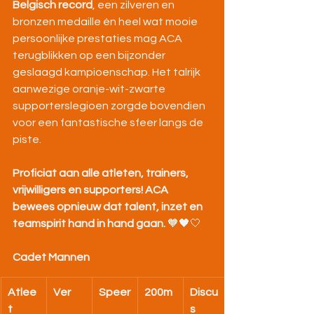
Belgisch record
, een zilveren en 
bronzen medaille én heel wat mooie 
persoonlijke prestaties mag ACA 
terugblikken op een bijzonder 
geslaagd kampioenschap. Het talrijk 
aanwezige oranje-wit-zwarte 
supporterslegioen zorgde bovendien 
voor een fantastische sfeer langs de 
piste.
Proficiat aan alle atleten, trainers, 
vrijwilligers en supporters! ACA 
bewees opnieuw dat talent, inzet en 
teamspirit hand in hand gaan.
 🧡🖤🤍
Cadet Mannen
Atlee
Ver
Speer
200m
Discu
t
s