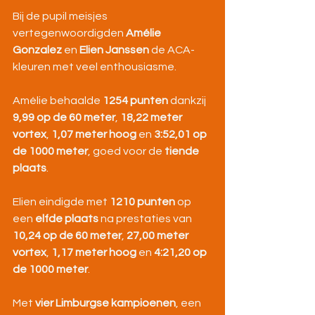
Bij de pupil meisjes 
vertegenwoordigden 
Amélie 
Gonzalez
 en 
Elien Janssen
 de ACA-
kleuren met veel enthousiasme.
Amélie behaalde 
1254 punten
 dankzij 
9,99 op de 60 meter
, 
18,22 meter 
vortex
, 
1,07 meter hoog
 en 
3:52,01 op 
de 1000 meter
, goed voor de 
tiende 
plaats
.
Elien eindigde met 
1210 punten
 op 
een 
elfde plaats
 na prestaties van 
10,24 op de 60 meter
, 
27,00 meter 
vortex
, 
1,17 meter hoog
 en 
4:21,20 op 
de 1000 meter
.
Met 
vier Limburgse kampioenen
, een 