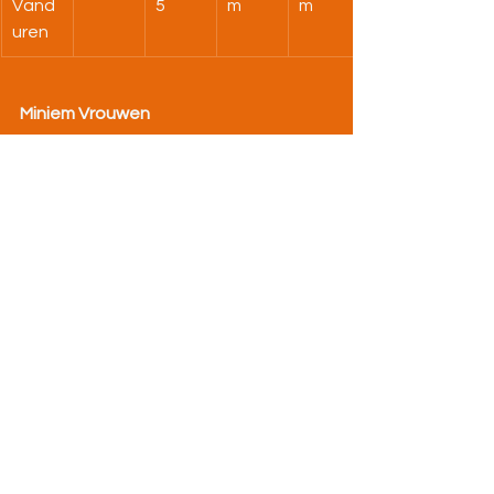
Vand
5
m
m
uren
Miniem Vrouwen
Atlee
80m
1000
Kogel
Ver
t
m
Lore 
11,37
3:54,1
7,98 
4,26 
Bollen
1
m
m
Isa 
12,96
4:07,8
8,37 
3,54 
Roux
6
m
m
Pupil Vrouwen
Atlee
60m
1000
Vorte
Hoog