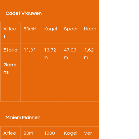
Cadet Vrouwen
Atlee
80mH
Kogel
Speer
Hoog
t
Etoilia
11,91
13,72 
47,03 
1,62 
m
m
m
Gorre
ns
Miniem Mannen
Atlee
80m
1000
Kogel
Ver