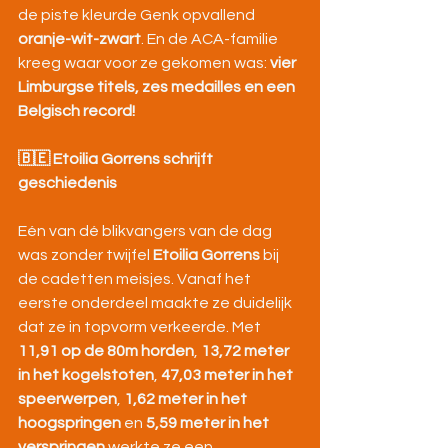
de piste kleurde Genk opvallend 
oranje-wit-zwart
. En de ACA-familie 
kreeg waar voor ze gekomen was: 
vier 
Limburgse titels, zes medailles en een 
Belgisch record!
🇧🇪 Etoilia Gorrens schrijft 
geschiedenis
Eén van dé blikvangers van de dag 
was zonder twijfel 
Etoilia Gorrens
 bij 
de cadetten meisjes. Vanaf het 
eerste onderdeel maakte ze duidelijk 
dat ze in topvorm verkeerde. Met 
11,91 op de 80m horden
, 
13,72 meter 
in het kogelstoten
, 
47,03 meter in het 
speerwerpen
, 
1,62 meter in het 
hoogspringen
 en 
5,59 meter in het 
verspringen
 werkte ze een 