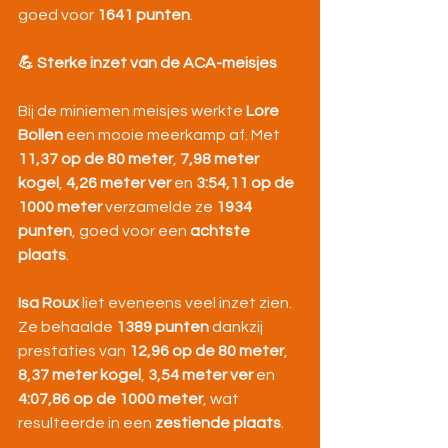
goed voor 
1641 punten
.
💪 Sterke inzet van de ACA-meisjes
Bij de miniemen meisjes werkte 
Lore 
Bollen
 een mooie meerkamp af. Met 
11,37 op de 80 meter
, 
7,98 meter 
kogel
, 
4,26 meter ver
 en 
3:54,11 op de 
1000 meter
 verzamelde ze 
1934 
punten
, goed voor een 
achtste 
plaats
.
Isa Roux
 liet eveneens veel inzet zien. 
Ze behaalde 
1389 punten
 dankzij 
prestaties van 
12,96 op de 80 meter
, 
8,37 meter kogel
, 
3,54 meter ver
 en 
4:07,86 op de 1000 meter
, wat 
resulteerde in een 
zestiende plaats
.