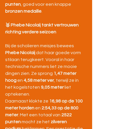
punten
, goed voor een knappe 
bronzen medaille
.
🥈 Phebe Nicolaij tankt vertrouwen 
richting verdere seizoen
Bij de scholieren meisjes bewees 
Phebe Nicolaij
 dat haar goede vorm 
stilaan terugkeert. Vooral in haar 
technische nummers liet ze mooie 
dingen zien. Ze sprong 
1,47 meter 
hoog
 en 
4,58 meter ver
, terwijl ze in 
het kogelstoten 
9,05 meter
 liet 
optekenen.
Daarnaast klokte ze 
16,98 op de 100 
meter horden
 en 
2:54,33 op de 800 
meter
. Met een totaal van 
2522 
punten
 mocht ze het 
zilveren 
podium
 beklimmen. Een prestatie die 