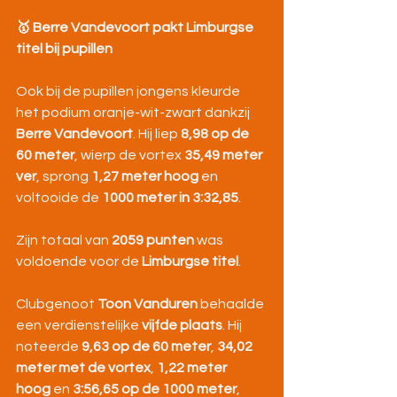
🥇 Berre Vandevoort pakt Limburgse 
titel bij pupillen
Ook bij de pupillen jongens kleurde 
het podium oranje-wit-zwart dankzij 
Berre Vandevoort
. Hij liep 
8,98 op de 
60 meter
, wierp de vortex 
35,49 meter 
ver
, sprong 
1,27 meter hoog
 en 
voltooide de 
1000 meter in 3:32,85
.
Zijn totaal van 
2059 punten
 was 
voldoende voor de 
Limburgse titel
.
Clubgenoot 
Toon Vanduren
 behaalde 
een verdienstelijke 
vijfde plaats
. Hij 
noteerde 
9,63 op de 60 meter
, 
34,02 
meter met de vortex
, 
1,22 meter 
hoog
 en 
3:56,65 op de 1000 meter
, 