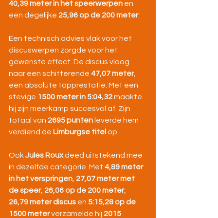
40,39 meter in het speerwerpen
 en 
een degelijke 
25,96 op de 200 meter
.
Een technisch advies vlak voor het 
discuswerpen zorgde voor het 
gewenste effect. De discus vloog 
naar een schitterende 
47,07 meter
, 
een absolute topprestatie. Met een 
stevige 
1500 meter in 5:04,32
 maakte 
hij zijn meerkamp succesvol af. Zijn 
totaal van 
2695 punten
 leverde hem 
verdiend de 
Limburgse titel
 op.
Ook 
Jules Roux
 deed uitstekend mee 
in dezelfde categorie. Met 
4,89 meter 
in het verspringen
, 
27,07 meter met 
de speer
, 
26,06 op de 200 meter
, 
26,79 meter discus
 en 
5:15,28 op de 
1500 meter
 verzamelde hij 
2015 