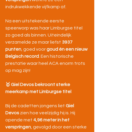
indrukwekkende vijfkamp af.
Na een uitstekende eerste 
speerworp was haar Limburgse titel 
zo goed als binnen. Uiteindelijk 
verzamelde ze maar liefst 
3937 
punten
, goed voor 
goud én een nieuw 
Belgisch record
. Een historische 
prestatie waar heel ACA enorm trots 
op mag zijn!
🥇 Giel Devos bekroont sterke 
meerkamp met Limburgse titel
Bij de cadetten jongens liet 
Giel 
Devos
 zien hoe veelzijdig hij is. Hij 
opende met 
4,96 meter in het 
verspringen
, gevolgd door een sterke 