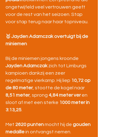
ongetwijfeld veel vertrouwen geeft 
voor de rest van het seizoen. Stap 
voor stap terug naar haar topniveau.
🥇 Jayden Adamczak overtuigt bij de 
miniemen
Bij de miniemen jongens kroonde 
Jayden Adamczak
 zich tot Limburgs 
kampioen dankzij een zeer 
regelmatige vierkamp. Hij liep 
10,72 op 
de 80 meter
, stootte de kogel naar 
8,51 meter
, sprong 
4,84 meter ver
 en 
sloot af met een sterke 
1000 meter in 
3:13,25
.
Met 
2620 punten
 mocht hij de 
gouden 
medaille
 in ontvangst nemen.