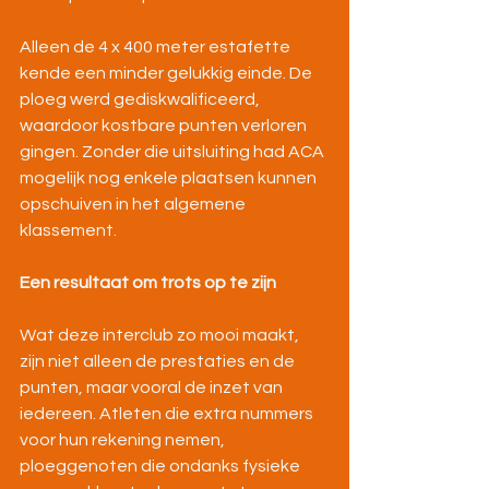
Alleen de 4 x 400 meter estafette 
kende een minder gelukkig einde. De 
ploeg werd gediskwalificeerd, 
waardoor kostbare punten verloren 
gingen. Zonder die uitsluiting had ACA 
mogelijk nog enkele plaatsen kunnen 
opschuiven in het algemene 
klassement.
Een resultaat om trots op te zijn
Wat deze interclub zo mooi maakt, 
zijn niet alleen de prestaties en de 
punten, maar vooral de inzet van 
iedereen. Atleten die extra nummers 
voor hun rekening nemen, 
ploeggenoten die ondanks fysieke 