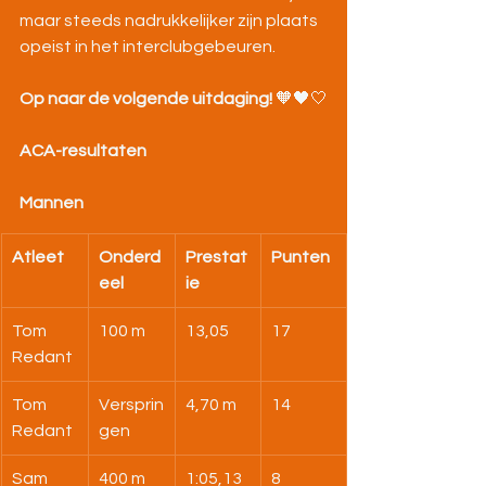
maar steeds nadrukkelijker zijn plaats 
opeist in het interclubgebeuren.
Op naar de volgende uitdaging!
 🧡🖤🤍
ACA-resultaten
Mannen
Atleet
Onderd
Prestat
Punten
eel
ie
Tom 
100 m
13,05
17
Redant
Tom 
Versprin
4,70 m
14
Redant
gen
Sam 
400 m
1:05,13
8