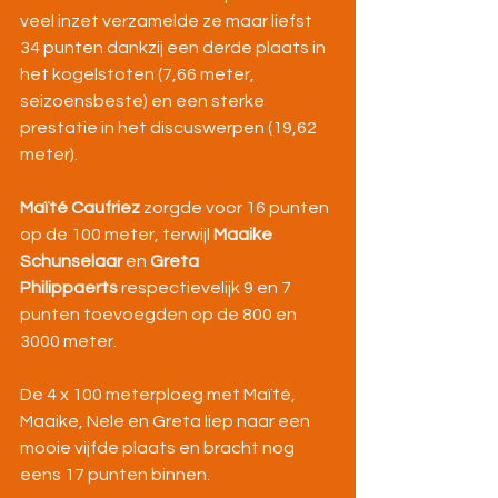
veel inzet verzamelde ze maar liefst 
34 punten dankzij een derde plaats in 
het kogelstoten (7,66 meter, 
seizoensbeste) en een sterke 
prestatie in het discuswerpen (19,62 
meter).
Maïté Caufriez
 zorgde voor 16 punten 
op de 100 meter, terwijl 
Maaike 
Schunselaar
 en 
Greta 
Philippaerts
 respectievelijk 9 en 7 
punten toevoegden op de 800 en 
3000 meter.
De 4 x 100 meterploeg met Maïté, 
Maaike, Nele en Greta liep naar een 
mooie vijfde plaats en bracht nog 
eens 17 punten binnen.