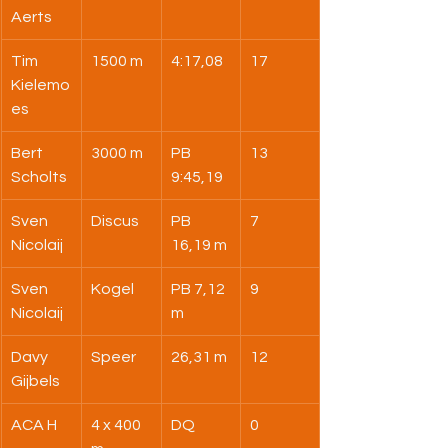
Aerts
Tim 
1500 m
4:17,08
17
Kielemo
es
Bert 
3000 m
PB 
13
Scholts
9:45,19
Sven 
Discus
PB 
7
Nicolaij
16,19 m
Sven 
Kogel
PB 7,12 
9
Nicolaij
m
Davy 
Speer
26,31 m
12
Gijbels
ACA H
4 x 400 
DQ
0