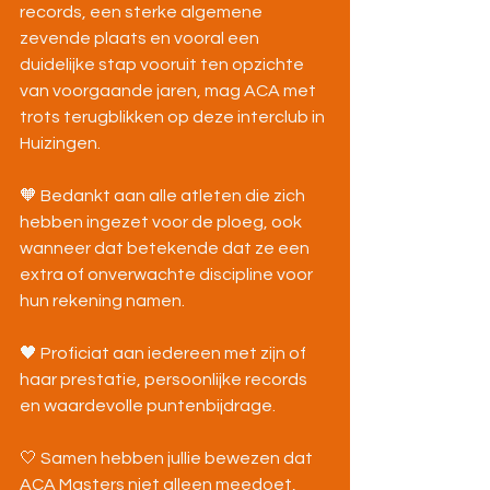
records, een sterke algemene 
zevende plaats en vooral een 
duidelijke stap vooruit ten opzichte 
van voorgaande jaren, mag ACA met 
trots terugblikken op deze interclub in 
Huizingen.
🧡 Bedankt aan alle atleten die zich 
hebben ingezet voor de ploeg, ook 
wanneer dat betekende dat ze een 
extra of onverwachte discipline voor 
hun rekening namen.
🖤 Proficiat aan iedereen met zijn of 
haar prestatie, persoonlijke records 
en waardevolle puntenbijdrage.
🤍 Samen hebben jullie bewezen dat 
ACA Masters niet alleen meedoet, 