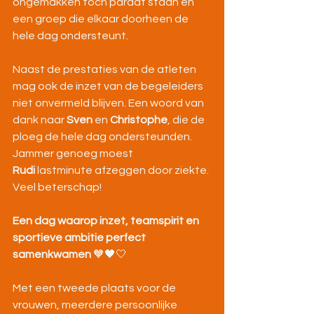
ongemakken toch paraat staan en 
een groep die elkaar doorheen de 
hele dag ondersteunt.
Naast de prestaties van de atleten 
mag ook de inzet van de begeleiders 
niet onvermeld blijven. Een woord van 
dank naar 
Sven 
en 
Christophe
, die de 
ploeg de hele dag ondersteunden. 
Jammer genoeg moest 
Rudi
 lastminute afzeggen door ziekte. 
Veel beterschap!
Een dag waarop inzet, teamspirit en 
sportieve ambitie perfect 
samenkwamen 
🧡🖤🤍
Met een tweede plaats voor de 
vrouwen, meerdere persoonlijke 