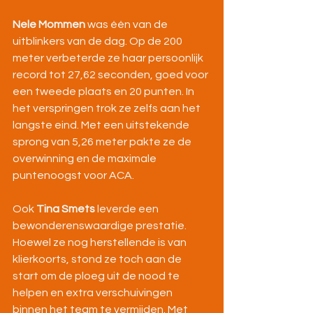
Nele Mommen
 was één van de 
uitblinkers van de dag. Op de 200 
meter verbeterde ze haar persoonlijk 
record tot 27,62 seconden, goed voor 
een tweede plaats en 20 punten. In 
het verspringen trok ze zelfs aan het 
langste eind. Met een uitstekende 
sprong van 5,26 meter pakte ze de 
overwinning en de maximale 
puntenoogst voor ACA.
Ook 
Tina Smets
 leverde een 
bewonderenswaardige prestatie. 
Hoewel ze nog herstellende is van 
klierkoorts, stond ze toch aan de 
start om de ploeg uit de nood te 
helpen en extra verschuivingen 
binnen het team te vermijden. Met 