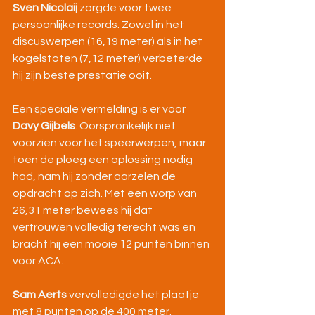
Sven Nicolaij
 zorgde voor twee 
persoonlijke records. Zowel in het 
discuswerpen (16,19 meter) als in het 
kogelstoten (7,12 meter) verbeterde 
hij zijn beste prestatie ooit.
Een speciale vermelding is er voor 
Davy Gijbels
. Oorspronkelijk niet 
voorzien voor het speerwerpen, maar 
toen de ploeg een oplossing nodig 
had, nam hij zonder aarzelen de 
opdracht op zich. Met een worp van 
26,31 meter bewees hij dat 
vertrouwen volledig terecht was en 
bracht hij een mooie 12 punten binnen 
voor ACA.
Sam Aerts
 vervolledigde het plaatje 
met 8 punten op de 400 meter.