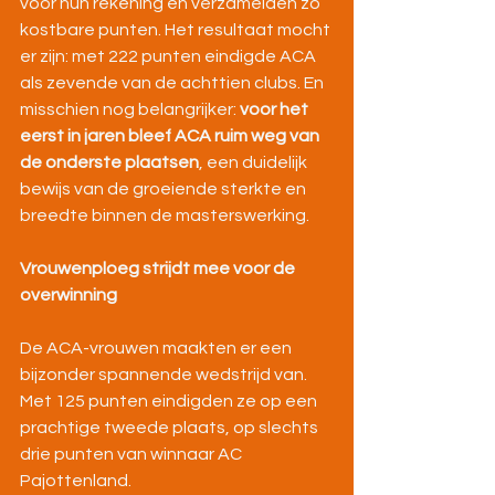
voor hun rekening en verzamelden zo 
kostbare punten. Het resultaat mocht 
er zijn: met 222 punten eindigde ACA 
als zevende van de achttien clubs. En 
misschien nog belangrijker: 
voor het 
eerst in jaren bleef ACA ruim weg van 
de onderste plaatsen
, een duidelijk 
bewijs van de groeiende sterkte en 
breedte binnen de masterswerking.
Vrouwenploeg strijdt mee voor de 
overwinning
De ACA-vrouwen maakten er een 
bijzonder spannende wedstrijd van. 
Met 125 punten eindigden ze op een 
prachtige tweede plaats, op slechts 
drie punten van winnaar AC 
Pajottenland.