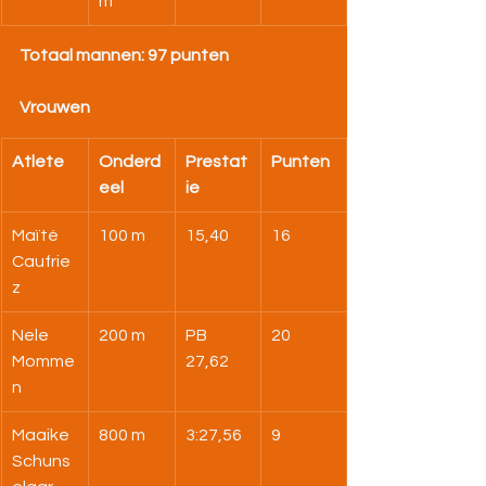
m
Totaal mannen: 97 punten
Vrouwen
Atlete
Onderd
Prestat
Punten
eel
ie
Maïté 
100 m
15,40
16
Caufrie
z
Nele 
200 m
PB 
20
Momme
27,62
n
Maaike 
800 m
3:27,56
9
Schuns