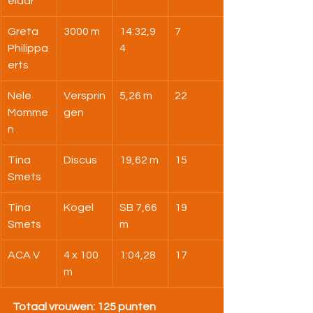
elaar
Greta 
3000 m
14:32,9
7
Philippa
4
erts
Nele 
Versprin
5,26 m
22
Momme
gen
n
Tina 
Discus
19,62 m
15
Smets
Tina 
Kogel
SB 7,66 
19
Smets
m
ACA V
4 x 100 
1:04,28
17
m
Totaal vrouwen: 125 punten