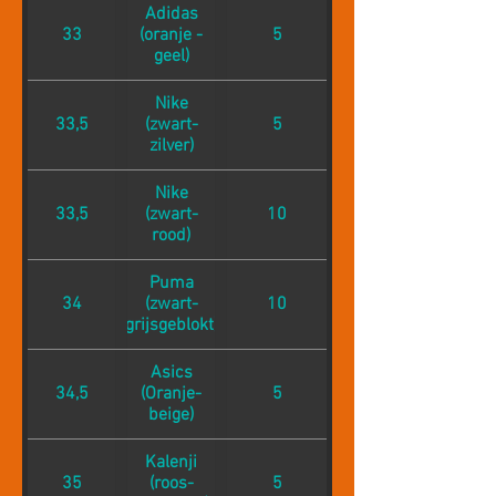
Adidas
33
(oranje -
5
geel)
Nike
33,5
(zwart-
5
zilver)
Nike
33,5
(zwart-
10
rood)
Puma
34
(zwart-
10
grijsgeblokt)
Asics
34,5
(Oranje-
5
beige)
Kalenji
35
(roos-
5