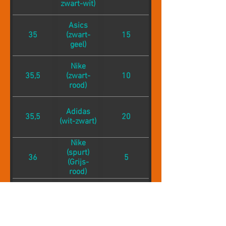
zwart-wit)
Asics
35
(zwart-
15
geel)
Nike
35,5
(zwart-
10
rood)
Adidas
35,5
20
(wit-zwart)
Nike
(spurt)
36
5
(Grijs-
rood)
Asics (geel
36
5
- blauw)