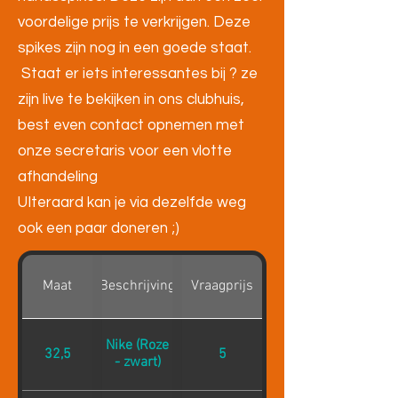
voordelige prijs te verkrijgen. Deze
spikes zijn nog in een goede staat.
Staat er iets interessantes bij ? ze
zijn live te bekijken in ons clubhuis,
best even contact opnemen met
onze secretaris voor een vlotte
afhandeling
UIteraard kan je via dezelfde weg
ook een paar doneren ;)
Maat
Beschrijving
Vraagprijs
Nike (Roze
32,5
5
- zwart)