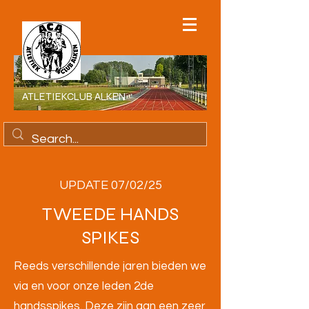
ATLETIEKCLUB ALKEN
UPDATE 07/02/25
TWEEDE HANDS
SPIKES
Reeds verschillende jaren bieden we
via en voor onze leden 2de
handsspikes. Deze zijn aan een zeer