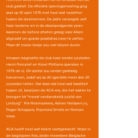
club gestart. De officiële openingsmeeting ging
door op 30 april 1978 met heel wat vedetten
tussen de deelnemers. De piste verzorgde zelf
haar reclame en in de daaropvolgende jaren
kwamen de betere atleten graag naar Alken
afgezakt om goede prestaties neer te zetten.
Maar dit mooie liedje zou niet blijven duren.
Intussen begroette de club haar eerste juryleden.
Henri Poncelet en Karel Philtjens openden in
1978 de rij. Dit aantal zou verder gestadig
toenemen, zodat wij op dit ogenblik meer dan 20
juryleden tellen. Dat daar ook heel wat kwaliteit
tussen zit, bewijzen de ACA-ers, die het wisten te
brengen tot “meest verdienstelijk jurylid van
Limburg” : Rik Raemaekers, Adrien Nelissen (+),
Roger Schippers, Raymond Smets en Romain
Vaes
.
ACA heeft heel wat talent voortgebracht. Waar in
de beginjaren Kris Jardin meerdere Belgische