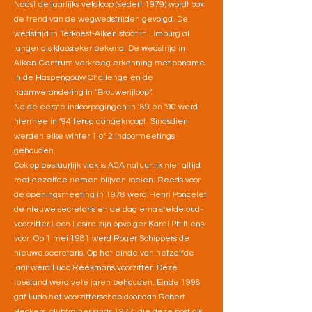
Naast de jaarlijks veldloop (sedert 1979) wordt ook
de trend van de wegwedstrijden gevolgd. De
wedstrijd in Terkoest-Alken staat in Limburg al
langer als klassieker bekend. De wedstrijd in
Alken-Centrum verkreeg erkenning met opname
in de Haspengouw Challenge en de
naamverandering in “Brouwerijloop”.
Na de eerste indoorpogingen in ’89 en ’90 werd
hiermee in ’94 terug aangeknoopt. Sindsdien
werden elke winter 1 of 2 indoormeetings
gehouden.
Ook op bestuurlijk vlak is ACA natuurlijk niet altijd
met dezelfde riemen blijven roeien. Reeds voor
de openingsmeeting in 1978 werd Henri Poncelet
de nieuwe secretaris en de dag erna stelde oud-
voorzitter Leon Lesire zijn opvolger Karel Philtjens
voor. Op 1 mei 1981 werd Roger Schippers de
nieuwe secretaris. Op het einde van hetzelfde
jaar werd Ludo Reekmans voorzitter. Deze
toestand werd vele jaren behouden. Einde 1998
gaf Ludo het voorzitterschap door aan Robert
Beckers, clubtrainer sinds 1977, die deze post als