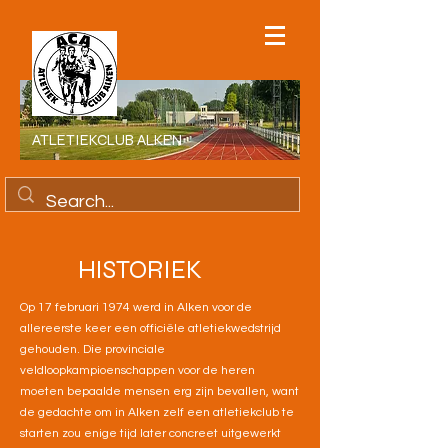
ATLETIEKCLUB ALKEN
HISTORIEK
Op 17 februari 1974 werd in Alken voor de
allereerste keer een officiële atletiekwedstrijd
gehouden. Die provinciale
veldloopkampioenschappen voor de heren
moeten bepaalde mensen erg zijn bevallen, want
de gedachte om in Alken zelf een atletiekclub te
starten zou enige tijd later concreet uitgewerkt