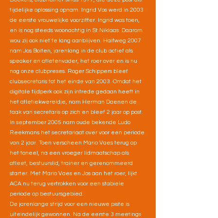
tijdelijke oplossing opnam. Ingrid Vos werd in 2003
de eerste vrouwelijke voorzitter. Ingrid was toen,
en is nog steeds woonachtig in St.Niklaas. Daarom
wou zij ook niet te lang aanblijven. Halfweg 2007
nam Jos Boiten, jarenlang in de club actief als
speaker en atletenvader, het roer over en is nu
nog onze clubpreses. Roger Schippers bleef
clubsecretaris tot het einde van 2003. Omdat het
digitale tijdperk ook zijn intrede gedaan heeft in
het atletiekwereldje, nam Herman Daenen de
taak van secretaris op zich en bleef 2 jaar op post.
In september 2005 nam oude bekende Ludo
Reekmans het secretariaat over voor een periode
van 2 jaar. Toen verscheen Mario Vaes terug op
het toneel, na een vroeger lidmaatschap als
atleet, bestuurslid, trainer en gerenommeerd
starter. Met Mario Vaes en Jos aan het roer, lijkt
ACA nu terug vertrokken voor een stabiele
periode op bestuursgebied.
De jarenlange strijd voor een nieuwe piste is
uiteindelijk gewonnen. Na de eerste 3 meetings