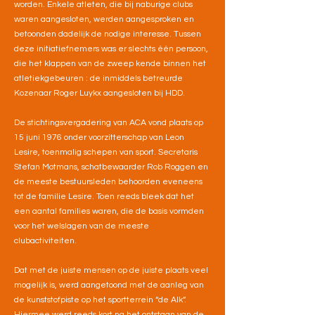
worden. Enkele atleten, die bij naburige clubs
waren aangesloten, werden aangesproken en
betoonden dadelijk de nodige interesse. Tussen
deze initiatiefnemers was er slechts één persoon,
die het klappen van de zweep kende binnen het
atletiekgebeuren : de inmiddels betreurde
Kozenaar Roger Luykx aangesloten bij HDD.
De stichtingsvergadering van ACA vond plaats op
15 juni 1976 onder voorzitterschap van Leon
Lesire, toenmalig schepen van sport. Secretaris
Stefan Motmans, schatbewaarder Rob Roggen en
de meeste bestuursleden behoorden eveneens
tot de familie Lesire. Toen reeds bleek dat het
een aantal families waren, die de basis vormden
voor het welslagen van de meeste
clubactiviteiten.
Dat met de juiste mensen op de juiste plaats veel
mogelijk is, werd aangetoond met de aanleg van
de kunststofpiste op het sportterrein “de Alk”.
Hiermee werd reeds kort na het ontstaan van de