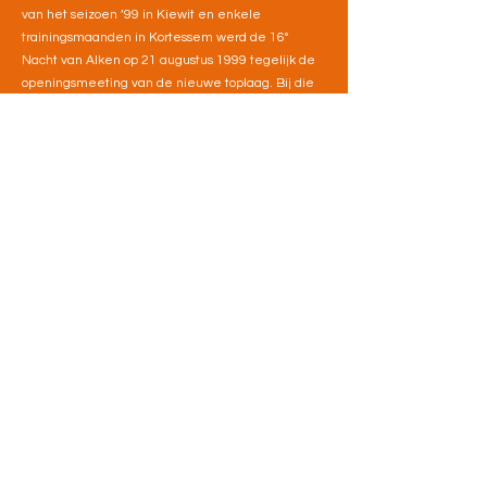
van het seizoen ’99 in Kiewit en enkele
trainingsmaanden in Kortessem werd de 16°
Nacht van Alken op 21 augustus 1999 tegelijk de
openingsmeeting van de nieuwe toplaag. Bij die
gelegenheid stelden de ACA-leden tevens hun
nieuwe uitusting aan het talrijk opgekomen
publiek voor. Het werd een succes met meer dan
800 prestaties. De piste bewees dadelijk haar
kwaliteiten met het afleveren van 1 Belgisch, 3
Limburgse, liefst 25 pisterecords en ongetwijfeld
een immens aantal persoonlijke records.
Voor de ACA-veldloop had dit wel tot gevolg dat de
piste natuurlijk niet meer in het parkoers kon
worden betrokken. Enkele wijzigingen moesten
dus aangebracht worden, maar de Alkense
veldloop kon toch zijn typische kwaliteiten blijven
behouden.
Een groot gebrek aan de huidige infrastructuur is
het ontbreken van kleedkamers in de directe
omgeving van de atletiekpiste, sinds het
gemeenschappelijk gebouw met de voetbalclub