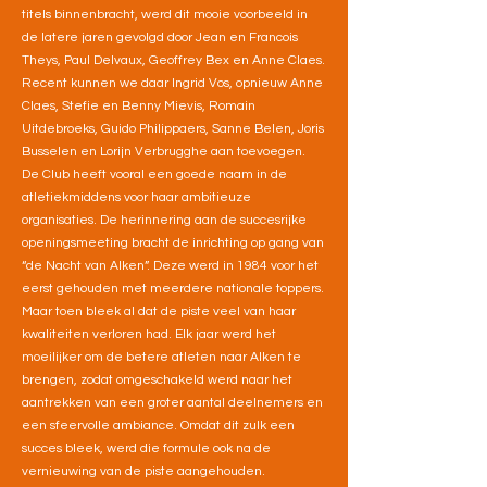
titels binnenbracht, werd dit mooie voorbeeld in
de latere jaren gevolgd door Jean en Francois
Theys, Paul Delvaux, Geoffrey Bex en Anne Claes.
Recent kunnen we daar Ingrid Vos, opnieuw Anne
Claes, Stefie en Benny Mievis, Romain
Uitdebroeks, Guido Philippaers, Sanne Belen, Joris
Busselen en Lorijn Verbrugghe aan toevoegen.
De Club heeft vooral een goede naam in de
atletiekmiddens voor haar ambitieuze
organisaties. De herinnering aan de succesrijke
openingsmeeting bracht de inrichting op gang van
“de Nacht van Alken”. Deze werd in 1984 voor het
eerst gehouden met meerdere nationale toppers.
Maar toen bleek al dat de piste veel van haar
kwaliteiten verloren had. Elk jaar werd het
moeilijker om de betere atleten naar Alken te
brengen, zodat omgeschakeld werd naar het
aantrekken van een groter aantal deelnemers en
een sfeervolle ambiance. Omdat dit zulk een
succes bleek, werd die formule ook na de
vernieuwing van de piste aangehouden.