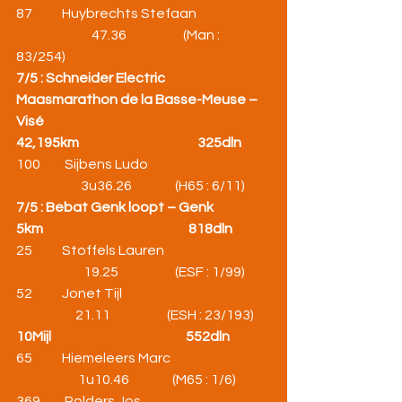
87           Huybrechts Stefaan                           
                            47.36                     (Man : 
83/254)  
7/5 : Schneider Electric 
Maasmarathon de la Basse-Meuse – 
Visé
42,195km                                            325dln
100         Sijbens Ludo                                             
                        3u36.26                (H65 : 6/11)
7/5 : Bebat Genk loopt – Genk
5km                                                      818dln
25           Stoffels Lauren                                       
                         19.25                     (ESF : 1/99)
52           Jonet Tijl                                                       
                      21.11                     (ESH : 23/193)
10Mijl                                                  552dln
65           Hiemeleers Marc                                     
                       1u10.46                (M65 : 1/6)
369         Polders Jos                                                