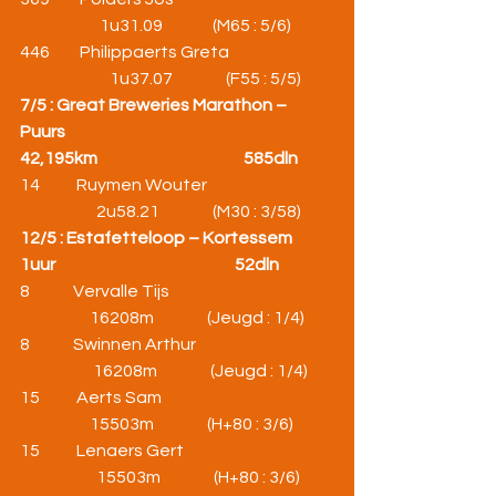
                        1u31.09               (M65 : 5/6)
446         Philippaerts Greta                               
                           1u37.07                (F55 : 5/5)
7/5 : Great Breweries Marathon – 
Puurs
42,195km                                            585dln
14           Ruymen Wouter                                      
                       2u58.21                (M30 : 3/58)
12/5 : Estafetteloop – Kortessem
1uur                                                      52dln
8             Vervalle Tijs                                                 
                     16208m                (Jeugd : 1/4)
8             Swinnen Arthur                                         
                      16208m                (Jeugd : 1/4)
15           Aerts Sam                                                    
                     15503m                (H+80 : 3/6)
15           Lenaers Gert                                             
                       15503m                (H+80 : 3/6)