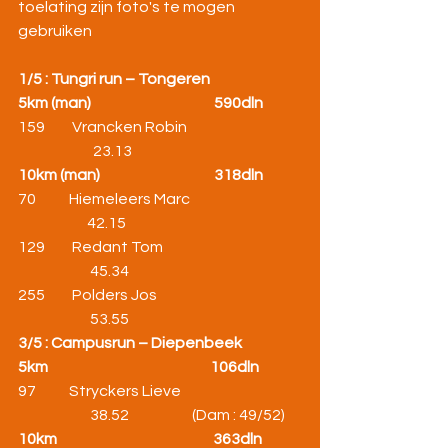
toelating zijn foto's te mogen 
gebruiken
1/5 : Tungri run – Tongeren
5km (man)                                         590dln  
159         Vrancken Robin                                      
                         23.13                     
10km (man)                                      318dln  
70           Hiemeleers Marc                                     
                       42.15     
129         Redant Tom                                              
                        45.34
255         Polders Jos                                                
                        53.55
3/5 : Campusrun – Diepenbeek
5km                                                      106dln
97           Stryckers Lieve                                        
                        38.52                     (Dam : 49/52)
10km                                                    363dln