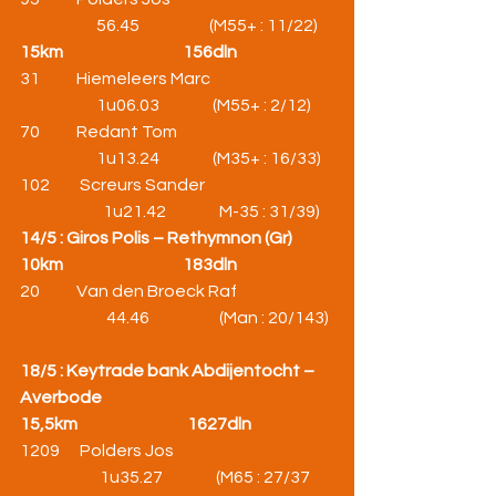
                       56.45                     (M55+ : 11/22)
15km                                    156dln
31           Hiemeleers Marc                                     
                       1u06.03                (M55+ : 2/12)
70           Redant Tom                                               
                       1u13.24                (M35+ : 16/33)
102         Screurs Sander                                       
                         1u21.42                M-35 : 31/39)    
14/5 : Giros Polis – Rethymnon (Gr)
10km                                    183dln
20           Van den Broeck Raf                             
                          44.46                     (Man : 20/143)
18/5 : Keytrade bank Abdijentocht – 
Averbode
15,5km                                 1627dln
1209      Polders Jos                                                
                        1u35.27                (M65 : 27/37