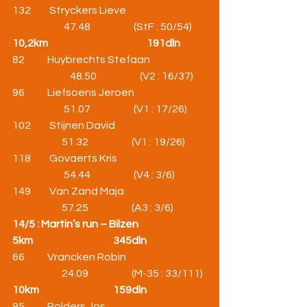
132         Stryckers Lieve                                       
                         47.48                     (StF : 50/54)
10,2km                                                191dln
82           Huybrechts Stefaan                           
                            48.50                     (V2 : 16/37)
96           Liefsoens Jeroen                                   
                         51.07                     (V1 : 17/26)
102         Stijnen David                                            
                        51.32                     (V1 : 19/26)
118         Govaerts Kris                                           
                         54.44                     (V4 : 3/6)
149         Van Zand Maja                                        
                        57.25                     (A3 : 3/6)
14/5 : Martin’s run – Bilzen
5km                                       345dln
66           Vrancken Robin                                       
                        24.09                     (M-35 : 33/111)
10km                                    159dln
95           Polders Jos                                                 