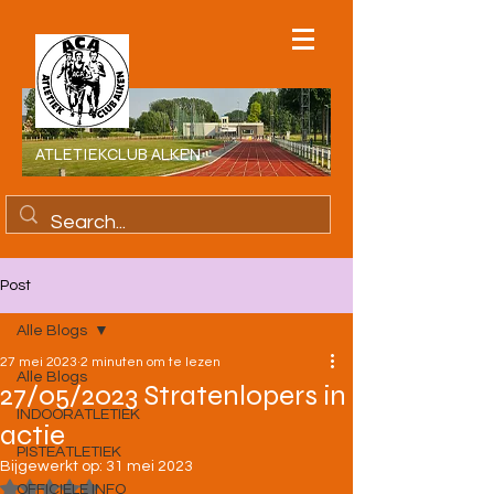
ATLETIEKCLUB ALKEN
Post
Alle Blogs
27 mei 2023
2 minuten om te lezen
Alle Blogs
27/05/2023 Stratenlopers in
INDOORATLETIEK
actie
PISTEATLETIEK
Bijgewerkt op:
31 mei 2023
Beoordeeld met NaN uit 5 sterren.
OFFICIELE INFO