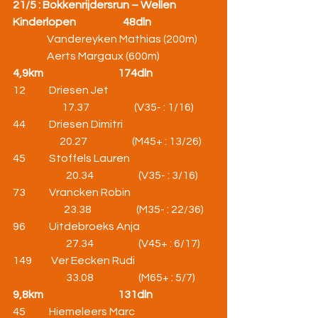
21/5 : Bokkenrijdersrun – Wellen
Kinderlopen                      48dln
Vandereyken Mathias (200m)
                Aerts Margaux (600m)
4,9km                                   174dln
12           Driesen Jet                                                 
                       17.37                     (V35- : 1/16)
44           Driesen Dimitri                                           
                      20.27                     (M45+ : 13/26)
45           Stoffels Lauren                                       
                         20.34                     (V35- : 3/16)
73           Vrancken Robin                                       
                        23.38                     (M35- : 22/36)
96           Uitdebroeks Anja                                   
                         27.34                     (V45+ : 6/17)
149         Ver Eecken Rudi                                     
                         33.08                     (M65+ : 5/7)
9,8km                                   131dln
45           Hiemeleers Marc                                     