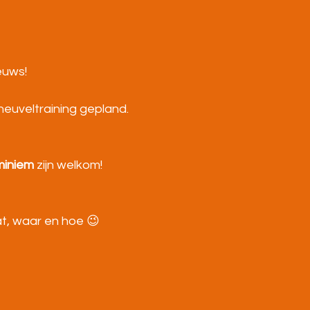
euws!
heuveltraining gepland.
miniem
 zijn welkom!
t, waar en hoe 😉