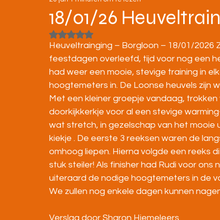
STRATENLOPEN
JEUGD/ONDERBOUW
18/01/26 Heuveltrai
Beoordeeld met NaN uit 5 sterren.
KAMPIOENSCHAPPEN
Heuveltrainging – Borgloon – 18/01/2026
feestdagen overleefd, tijd voor nog een heuv
had weer een mooie, stevige training in e
hoogtemeters in. De Loonse heuvels zijn w
Met een kleiner groepje vandaag, trokken
doorkijkkerkje voor al een stevige warmin
wat stretch, in gezelschap van het mooie ui
kiekje . De eerste 3 reeksen waren de lang
omhoog liepen. Hierna volgde een reeks di
stuk steiler! Als finisher had Rudi voor ons
uiteraard de nodige hoogtemeters in de v
We zullen nog enkele dagen kunnen nagenie
Verslag door Sharon Hiemeleers