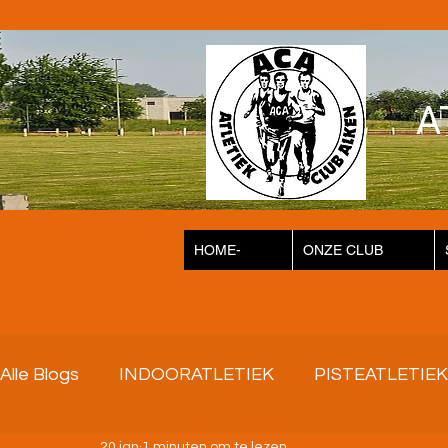
A
HOME-
ONZE CLUB
Alle Blogs
INDOORATLETIEK
PISTEATLETIEK
20 jan
1 minuten om te lezen