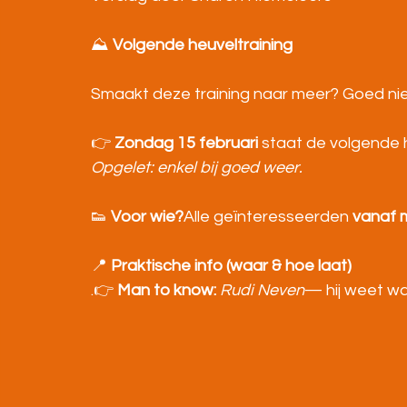
⛰️ 
Volgende heuveltraining
Smaakt deze training naar meer? Goed ni
👉 
Zondag 15 februari
 staat de volgende 
Opgelet: enkel bij goed weer.
👟 
Voor wie?
Alle geïnteresseerden 
vanaf 
📍 
Praktische info (waar & hoe laat)
.👉 
Man to know:
Rudi Neven
— hij weet wa