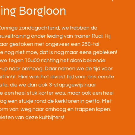
BOVENBOUW
MASTERS
HOME
ning Borgloon
 Zonnige zondagochtend, we hebben de 
eltraining onder leiding van trainer Rudi. Hij 
lkaar gestoken met ongeveer een 250-tal 
e nog niet moe, dat is nog maar eens gebleken! 
 we tegen 10u00 richting het alom bekende 
g-up naar omhoog. Daar namen we de tijd voor 
tzicht. Hier was het alvast tijd voor ons eerste 
ste, die we dan ook 3-stapsgewijs naar 
e een heel stuk korter was, maar ook een heel 
 nog een stukje rond de kerktoren in petto. Met 
orm van: weg naar omhoog en trappen lopen. 
ten van deze kuitbijters!