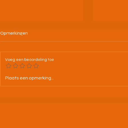
Opmerkingen
Voeg een beoordeling toe
Tweeloop A.C. Alken: Vorm
4/07/26 Nac
Plaats een opmerking...
jouw droomduo en ga de
🌙🧡🖤🤍
uitdaging aan!