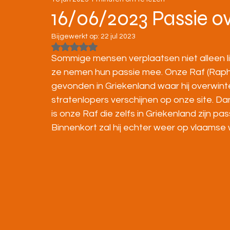
STRATENLOPEN
JEUGD/ONDERBOUW
16/06/2023 Passie o
Bijgewerkt op:
22 jul 2023
KAMPIOENSCHAPPEN
Beoordeeld met NaN uit 5 sterren.
Sommige mensen verplaatsen niet alleen li
ze nemen hun passie mee. Onze Raf (Raph
gevonden in Griekenland waar hij overwinte
stratenlopers verschijnen op onze site. Dan
is onze Raf die zelfs in Griekenland zijn pa
Binnenkort zal hij echter weer op vlaamse