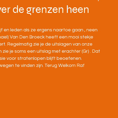
BOVENBOUW
MASTERS
HOME
ver de grenzen heen
jf en leden als ze ergens naartoe gaan , neen 
ael) Van Den Broeck heeft een mooi stekje 
rt. Regelmatig zie je de uitslagen van onze 
 zie je soms een uitslag met erachter (Gr) . Dat 
ssie voor stratenlopen blijft beoefenen. 
 wegen te vinden zijn. Terug Welkom Raf