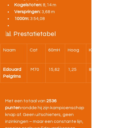
Kogelstoten:
 8,14 m
Verspringen:
 3,68 m
1000m:
 3:54,08
📊 Prestatietabel
Naam
Cat
60mH
Hoog
Kogel
Edouard 
 M70
15,62
1,25
8,14
Pelgrims
Met een totaal van 
2536 
punten
 rondde hij zijn kampioenschap 
knap af. Geen uitschieters, geen 
inzinkingen – maar een constante lijn, 