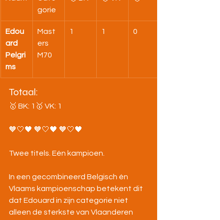
gorie
Edou
Mast
1
1
0
ard 
ers 
Pelgri
M70
ms
Totaal:
🥇 BK: 1🥇 VK: 1
🧡🤍🖤 🧡🤍🖤 🧡🤍🖤
Twee titels. Eén kampioen.
In een gecombineerd Belgisch én 
Vlaams kampioenschap betekent dit 
dat Edouard in zijn categorie niet 
alleen de sterkste van Vlaanderen 