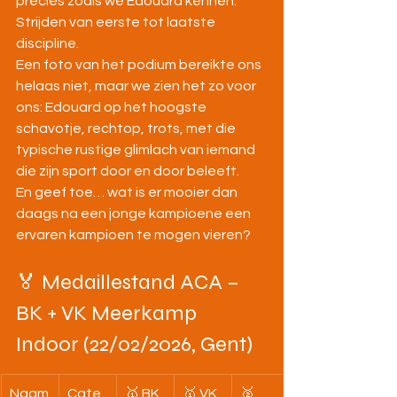
precies zoals we Edouard kennen. 
Strijden van eerste tot laatste 
discipline.
Een foto van het podium bereikte ons 
helaas niet, maar we zien het zo voor 
ons: Edouard op het hoogste 
schavotje, rechtop, trots, met die 
typische rustige glimlach van iemand 
die zijn sport door en door beleeft.
En geef toe… wat is er mooier dan 
daags na een jonge kampioene een 
ervaren kampioen te mogen vieren?
🏅 Medaillestand ACA – 
BK + VK Meerkamp 
Indoor (22/02/2026, Gent)
Naam
Cate
🥇 BK
🥇 VK
🥈