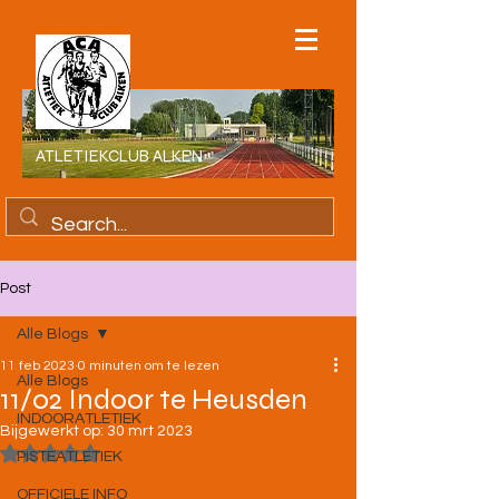
ATLETIEKCLUB ALKEN
Post
Alle Blogs
11 feb 2023
0 minuten om te lezen
Alle Blogs
11/02 Indoor te Heusden
INDOORATLETIEK
Bijgewerkt op:
30 mrt 2023
Beoordeeld met NaN uit 5 sterren.
PISTEATLETIEK
OFFICIELE INFO