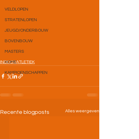
VELDLOPEN
STRATENLOPEN
JEUGD/ONDERBOUW
BOVENBOUW
MASTERS
HOME
INDOORATLETIEK
KAMPIOENSCHAPPEN
Alles weergeven
Recente blogposts