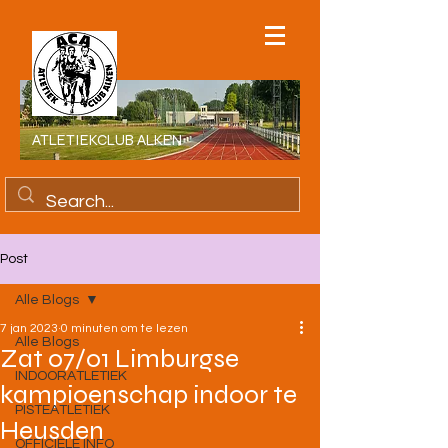
ATLETIEKCLUB ALKEN
Post
Alle Blogs
7 jan 2023
0 minuten om te lezen
Alle Blogs
Zat 07/01 Limburgse
INDOORATLETIEK
kampioenschap indoor te
PISTEATLETIEK
Heusden
OFFICIELE INFO