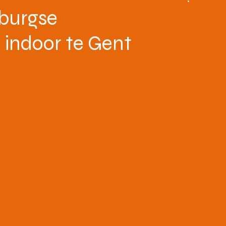
BOVENBOUW
MASTERS
HOME
burgse
indoor te Gent