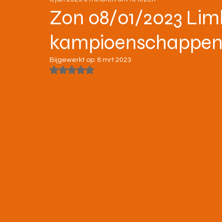
STRATENLOPEN
JEUGD/ONDERBOUW
Zon 08/01/2023 Lim
kampioenschappen 
KAMPIOENSCHAPPEN
Bijgewerkt op:
8 mrt 2023
Beoordeeld met NaN uit 5 sterren.