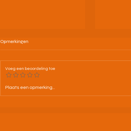
Opmerkingen
Voeg een beoordeling toe
Nele Mommen - Europees
08/03/26 Bk 
Plaats een opmerking...
Kampioen
Louvain la 