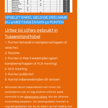
OPGELET ENKEL GELDIGE DEELNAME
BIJ 4 MEETINGS EN MIN 50 PUNTEN
Uitleg bij cijfers gebruikt in
Tussenstandtabel
1: Punten behaald in kampioenschappen of
selecties
2: Records
3: Punten in Max 5 wedstrijden (geen
kampioenschappen of ACA meeting)
4: ACA meeting
5: Punten publiciteit
6: Aantal indoorwedstrijden dit seizoen
Alhoewel deze tussenstand niet meer zal
veranderen zijn er nog andere criteria zoals
vermeld in de
algemene uitleg
die de ultieme
einduitslag bepalen. De belangrijkste hiervan is
nog aangesloten zijn bij ac alken op het tijdstip van