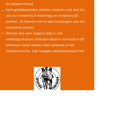
de prijsuitreiking
Niet geklasseerden atleten voldoen niet aan de
eis van minstens 4 meetings en minstens 50
punten. Zij komen niet in aanmerkingen voor de
voorziene prijzen.
Atleten die een hogere prijs in het
veldloopcriterium behalen blijven vermeld in dit
criterium maar worden dan beloond in het
indoorcriterium. Het hoogste wintercriterium telt.
Atletiekclub Alken
aca@atletiek.be
©2023 by Atletiekclub Alken.