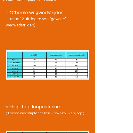
1 .Officiele wegwedstrijden
(max 12 uitslagen van “gewone”
wegwedstrijden)
2.Helpshop loopcriterium
(3 beste wedstrijden tellen – ook Brouwerijloop )