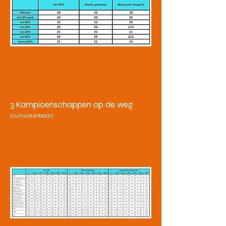
3.Kampioenschappen op de weg
(cumuleerbaar)