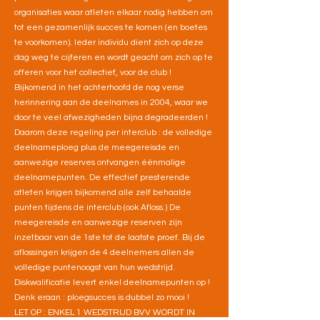
organisaties waar atleten elkaar nodig hebben om
tot een gezamenlijk succes te komen (en boetes
te voorkomen). Ieder individu dient zich op deze
dag weg te cijferen en wordt geacht om zich op te
offeren voor het collectief, voor de club !
Bijkomend in het achterhoofd de nog verse
herinnering aan de deelnames in 2004, waar we
door te veel afwezigheden bijna degradeerden !
Daarom deze regeling per interclub : de volledige
deelnameploeg plus de meegereisde en
aanwezige reserves ontvangen éénmalige
deelnamepunten. De effectief presterende
atleten krijgen bijkomend alle zelf behaalde
punten tijdens de interclub (ook Afloss.) De
meegereisde en aanwezige reserven zijn
inzetbaar van de 1ste tot de laatste proef. Bij de
aflossingen krijgen de 4 deelnemers allen de
volledige puntenoogst van hun wedstrijd.
Diskwalificatie levert enkel deelnamepunten op !
Denk eraan : ploegsucces is dubbel zo mooi !
LET OP : ENKEL 1 WEDSTRIJD BVV WORDT IN