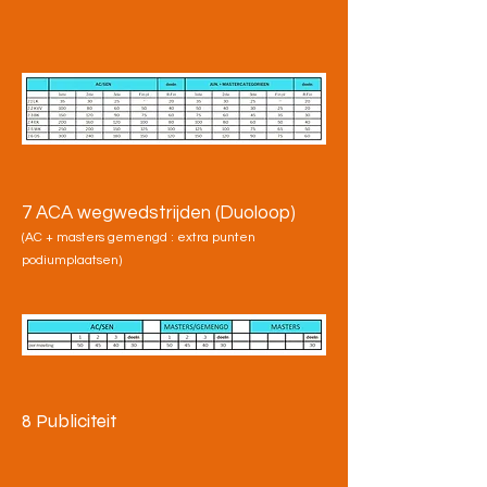
7 ACA wegwedstrijden (Duoloop)
(AC + masters gemengd : extra punten
podiumplaatsen)
8 Publiciteit