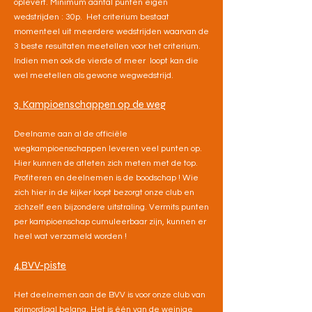
oplevert. Minimum aantal punten eigen
wedstrijden : 30p. Het criterium bestaat
momenteel uit meerdere wedstrijden waarvan de
3 beste resultaten meetellen voor het criterium.
Indien men ook de vierde of meer loopt kan die
wel meetellen als gewone wegwedstrijd.
3. Kampioenschappen op de weg
Deelname aan al de officiële
wegkampioenschappen leveren veel punten op.
Hier kunnen de atleten zich meten met de top.
Profiteren en deelnemen is de boodschap ! Wie
zich hier in de kijker loopt bezorgt onze club en
zichzelf een bijzondere uitstraling. Vermits punten
per kampioenschap cumuleerbaar zijn, kunnen er
heel wat verzameld worden !
​4.BVV-piste
Het deelnemen aan de BVV is voor onze club van
primordiaal belang. Het is één van de weinige