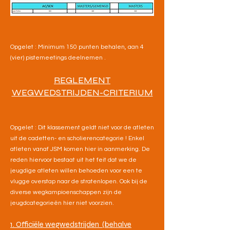
Opgelet : Minimum 150 punten behalen, aan 4
(vier) pistemeetings deelnemen .
REGLEMENT
WEGWEDSTRIJDEN-CRITERIUM
Opgelet : Dit klassement geldt niet voor de atleten
uit de cadetten- en scholierencategorie ! Enkel
atleten vanaf JSM komen hier in aanmerking. De
reden hiervoor bestaat uit het feit dat we de
jeugdige atleten willen behoeden voor een te
vlugge overstap naar de stratenlopen. Ook bij de
diverse wegkampioenschappen zijn de
jeugdcategorieën hier niet voorzien.
1. Officiële wegwedstrijden (behalve