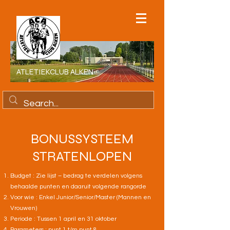
ATLETIEKCLUB ALKEN
BONUSSYSTEEM
STRATENLOPEN
Budget : Zie lijst – bedrag te verdelen volgens
behaalde punten en daaruit volgende rangorde
Voor wie : Enkel Junior/Senior/Master (Mannen en
Vrouwen)
Periode : Tussen 1 april en 31 oktober
Parameters : punt 1 t/m punt 8