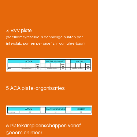
4
BVV piste
(deelname/reserve is éénmalige punten per
interclub, punten per proef zijn cumuleerbaar)
5 ACA piste-organisaties
6 Pistekampioenschappen vanaf
5000m en meer