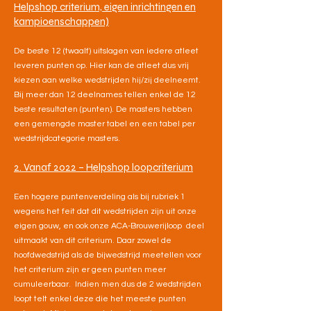
Helpshop criterium, eigen inrichtingen en
kampioenschappen)
De beste 12 (twaalf) uitslagen van iedere atleet
leveren punten op. Hier kan de atleet dus vrij
kiezen aan welke wedstrijden hij/zij deelneemt.
Bij meer dan 12 deelnames tellen enkel de 12
beste resultaten (punten). De masters hebben
een gemengde master tabel en een tabel per
wedstrijdcategorie masters.
2. Vanaf 2022 – Helpshop loopcriterium
Een hogere puntenverdeling als bij rubriek 1
wegens het feit dat dit wedstrijden zijn uit onze
eigen gouw, en ook onze ACA-Brouwerijloop deel
uitmaakt van dit criterium. Daar zowel de
hoofdwedstrijd als de bijwedstrijd meetellen voor
het criterium zijn er geen punten meer
cumuleerbaar. Indien men dus de 2 wedstrijden
loopt telt enkel deze die het meeste punten