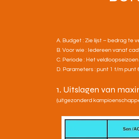
A. Budget : Zie lijst – bedrag t
B. Voor wie : Iedereen vanaf ca
C. Periode : Het veldloopseizoe
D. Parameters : punt 1 t/m punt 
1. Uitslagen van ma
xi
(uitgezonderd kampioenschappen