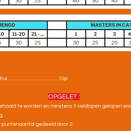
clubtrui ………………………………….10p
OPGELET :
ehaald te worden en minstens 5 veldlopen gelopen wo
g.
te puntenaantal gedeeld door 2.