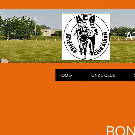
A
HOME-
ONZE CLUB
BON