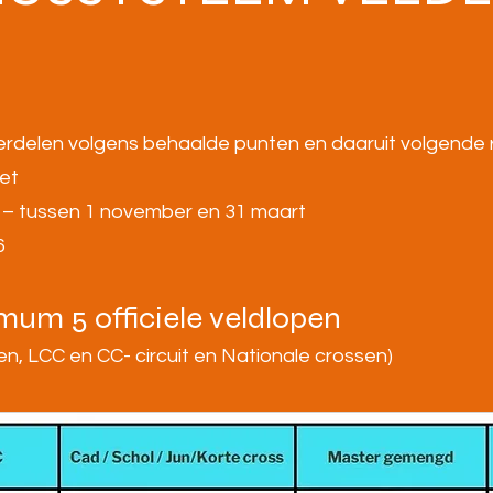
e verdelen volgens behaalde punten en daaruit volgende
det
n – tussen 1 november en 31 maart
6
mum 5 officiele veldlopen
, LCC en CC- circuit en Nationale crossen)