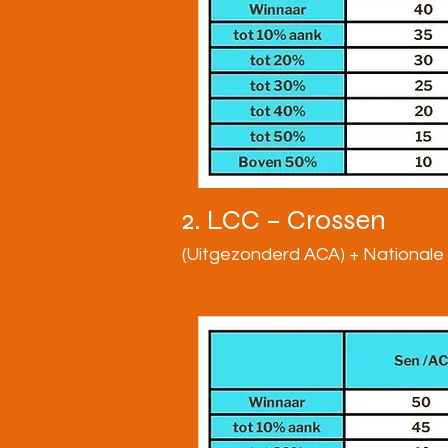
2. LCC – Crossen
(Uitgezonderd ACA) + Nationale 