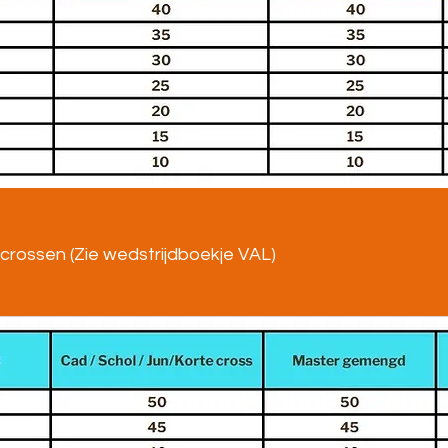
crossen (Zie wedstrijdboekje VAL)