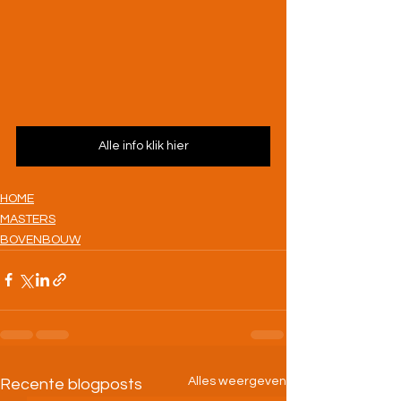
Alle info klik hier
HOME
MASTERS
BOVENBOUW
Alles weergeven
Recente blogposts