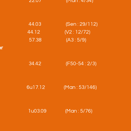
                    22.07                     (Man : 4/34)
                          44.03                     (Sen : 29/112)
                         44.12                     (V2 : 12/72)
                     57.38                     (A3 : 5/9)
er
                     34.42                     (F50-54 : 2/3)
                           6u17.12                (Man : 53/146)
                       1u03.09                (Man : 5/76)