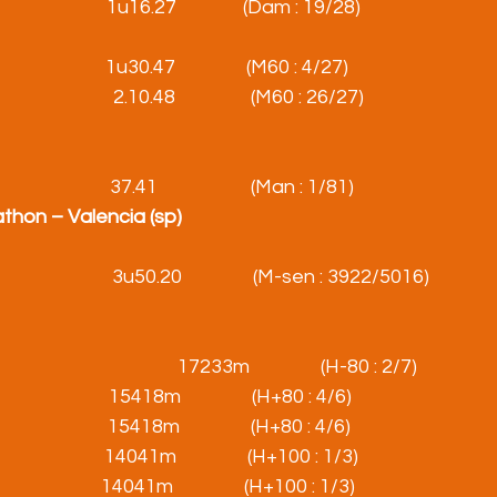
                        1u16.27               (Dam : 19/28)
                        1u30.47                (M60 : 4/27)
                            2.10.48                 (M60 : 26/27)
                    37.41                     (Man : 1/81)
athon – Valencia (sp)
                          3u50.20                (M-sen : 3922/5016)
                                        17233m                (H-80 : 2/7)
                            15418m                (H+80 : 4/6)
                           15418m                (H+80 : 4/6)
                            14041m                (H+100 : 1/3)
                         14041m                (H+100 : 1/3)