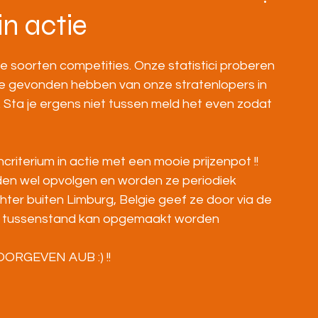
BOVENBOUW
MASTERS
HOME
in actie
de soorten competities. Onze statistici proberen 
e we gevonden hebben van onze stratenlopers in 
. Sta je ergens niet tussen meld het even zodat 
iterium in actie met een mooie prijzenpot !! 
en wel opvolgen en worden ze periodiek 
ter buiten Limburg, Belgie geef ze door via de 
iste tussenstand kan opgemaakt worden
RGEVEN AUB :) !!