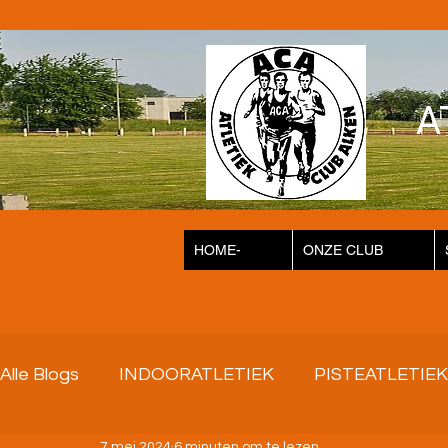
A
HOME-
ONZE CLUB
Alle Blogs
INDOORATLETIEK
PISTEATLETIEK
7 mei 2024
6 minuten om te lezen