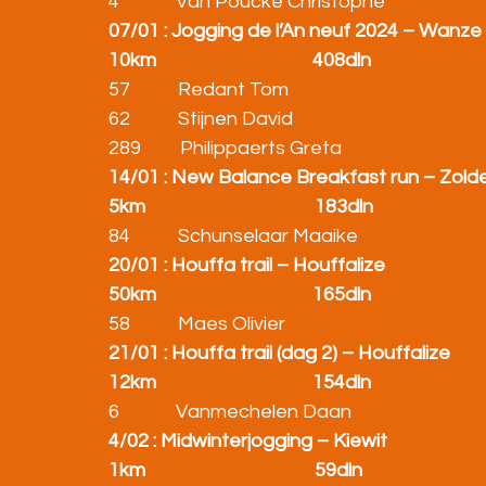
4             Van Poucke Christophe                            
07/01 : Jogging de l’An neuf 2024 – Wanze
10km                                    408dln
57           Redant Tom                                            
62           Stijnen David                                           
289         Philippaerts Greta                                     
14/01 : New Balance Breakfast run – Zold
5km                                       183dln
84           Schunselaar Maaike                                 
20/01 : Houffa trail – Houffalize
50km                                    165dln
58           Maes Olivier                                          
21/01 : Houffa trail (dag 2) – Houffalize
12km                                    154dln
6             Vanmechelen Daan                                
4/02 : Midwinterjogging – Kiewit
1km                                       59dln