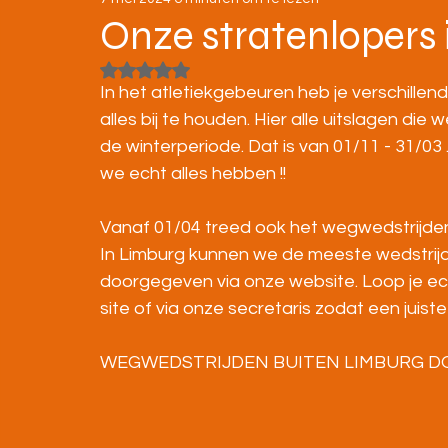
STRATENLOPEN
JEUGD/ONDERBOUW
Onze stratenlopers 
Beoordeeld met NaN uit 5 sterren.
KAMPIOENSCHAPPEN
In het atletiekgebeuren heb je verschillen
alles bij te houden. Hier alle uitslagen di
de winterperiode. Dat is van 01/11 - 31/03 
we echt alles hebben !!
Vanaf 01/04 treed ook het wegwedstrijdencr
In Limburg kunnen we de meeste wedstrijd
doorgegeven via onze website. Loop je ech
site of via onze secretaris zodat een ju
WEGWEDSTRIJDEN BUITEN LIMBURG DOO