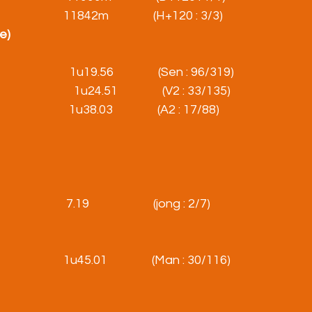
                         11842m                (H+120 : 3/3)
e)
                           1u19.56                (Sen : 96/319)
                       1u24.51                (V2 : 33/135)
                        1u38.03                (A2 : 17/88)
                      7.19                       (jong : 2/7)
                           1u45.01                (Man : 30/116)