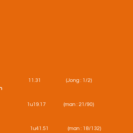
                       11.31                     (Jong : 1/2)
n
                           1u19.17               (man : 21/90)
                        1u41.51                (man : 18/132)