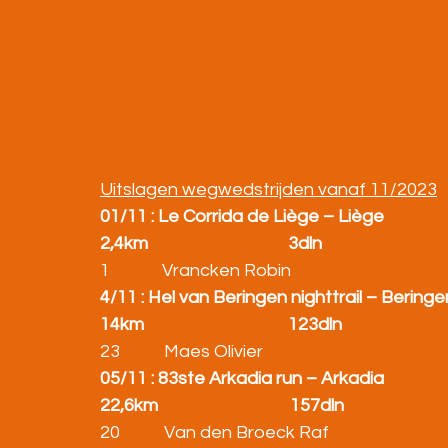
Uitslagen wegwedstrijden vanaf 11/2023
01/11 : Le Corrida de Liège – Liège
2,4km                                   3dln
1             Vrancken Robin                                        
4/11 : Hel van Beringen nighttrail – Beringe
14km                                    123dln
23           Maes Olivier                                          
05/11 : 83ste Arkadia run – Arkadia
22,6km                                 157dln
20           Van den Broeck Raf                               