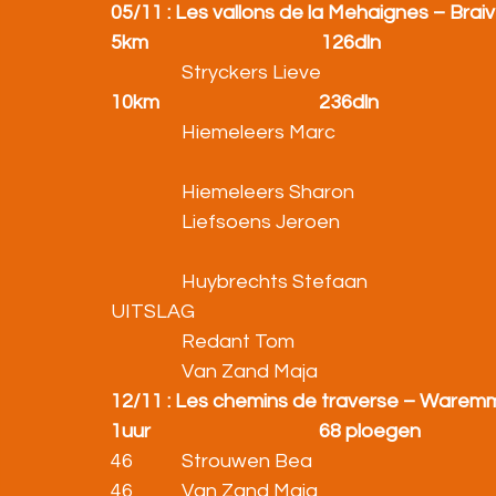
05/11 : Les vallons de la Mehaignes – Brai
5km                                       126dln
                Stryckers Lieve                                    
10km                                    236dln
                Hiemeleers Marc                                  
                Hiemeleers Sharon                            
                Liefsoens Jeroen                                   
                Huybrechts Stefaan                              
UITSLAG                                                                
                Redant Tom                                       
                Van Zand Maja                                  
12/11 : Les chemins de traverse – Ware
1uur                                      68 ploegen
46           Strouwen Bea                                       
46           Van Zand Maja                                      