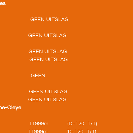
ves
                             GEEN UITSLAG                 
                          GEEN UITSLAG                  
                            GEEN UITSLAG
                         GEEN UITSLAG                                 
                         GEEN 
                               GEEN UITSLAG
                              GEEN UITSLAG
mme-Oleye
                           11999m                (D+120 : 1/1)
                          11999m                (D+120 : 1/1)