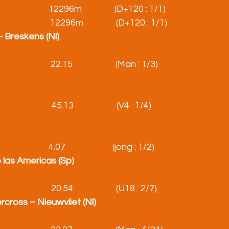
                          12296m                (D+120 : 1/1)
                          12296m                (D+120 : 1/1)    
– Breskens (Nl)
                    22.15                     (Man : 1/3)
                     45.13                     (V4 : 1/4)
                      4.07                       (jong : 1/2)
e las Americas (Sp)
                        20.54                     (U18 : 2/7)
cross – Nieuwvliet (Nl)