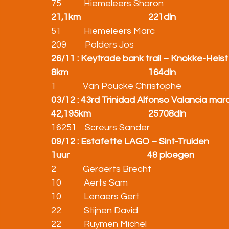
75           Hiemeleers Sharon                                
21,1km                                 221dln
51           Hiemeleers Marc                                    
209         Polders Jos                                            
26/11 : Keytrade bank trail – Knokke-Heist
8km                                       164dln
1             Van Poucke Christophe                            
03/12 : 43rd Trinidad Alfonso Valancia mar
42,195km                            25708dln
16251    Screurs Sander                                      
09/12 : Estafette LAGO – Sint-Truiden
1uur                                      48 ploegen
2             Geraerts Brecht                                      
10           Aerts Sam                                              
10           Lenaers Gert                                         
22           Stijnen David                                        
22           Ruymen Michel                                      