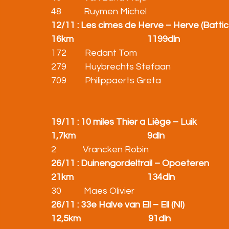
48           Ruymen Michel                                      
12/11 : Les cimes de Herve – Herve (Battic
16km                                    1199dln
172         Redant Tom                                           
279         Huybrechts Stefaan                                
709         Philippaerts Greta                                  
19/11 : 10 miles Thier a Liège – Luik
1,7km                                   9dln
2             Vrancken Robin                                         
26/11 : Duinengordeltrail – Opoeteren
21km                                    134dln
30           Maes Olivier                                          
26/11 : 33e Halve van Ell – Ell (Nl)
12,5km                                 91dln