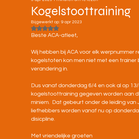
STRATENLOPEN
JEUGD/ONDERBOUW
Kogelstoottraining
Bijgewerkt op:
9 apr 2023
KAMPIOENSCHAPPEN
Beoordeeld met NaN uit 5 sterren.
Beste ACA-atleet,
Wij hebben bij ACA voor elk werpnummer ree
kogelstoten kon men niet met een trainer
verandering in.
Dus vanaf donderdag 6/4 en ook al op 13/
kogelstoottraining gegeven worden aan de
miniem.  Dat gebeurt onder de leiding van
liefhebbers worden vanaf nu op donderdag 
disicpline.
Met vriendelijke groeten