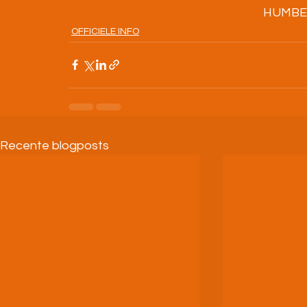
                               
OFFICIELE INFO
Recente blogposts