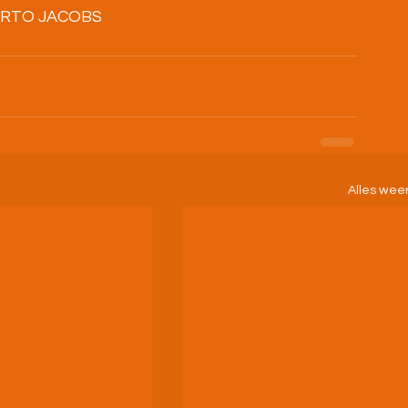
                                        HUMBERTO JACOBS
Alles wee