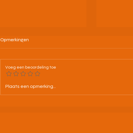
Opmerkingen
Voeg een beoordeling toe
23/6/26 Jeugdtrainingen
Overlijden v
Plaats een opmerking...
afgelast
Raymond S