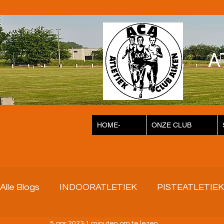
A
HOME-
ONZE CLUB
Alle Blogs
INDOORATLETIEK
PISTEATLETIEK
5 apr 2023
1 minuten om te lezen