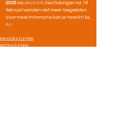
2025
 via 
deze link
.
Inschrijvingen na 19 
februari worden niet meer toegelaten.
Voor meer informatie kan je terecht bij 
An
INDOORATLETIEK
PISTEATLETIEK
VELDLOPEN
Alles weergeven
Recente blogposts