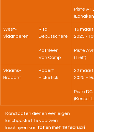
Piste ATLA 
(Lanaken)
West-
Rita 
16 maart 
Vlaanderen
Debusschere
2025 - 10u00
Kathleen 
Piste AVMO 
Van Camp
(Tielt) 
Vlaams-
Robert 
22 maart 
Brabant
Hicketick
2025 – 9u30
Piste DCLA 
(Kessel-Lo) 
Kandidaten dienen een eigen 
lunchpakket te voorzien.
Inschrijven kan 
tot en met 19 februari 