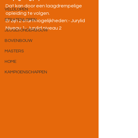
Dat kan door een laagdrempelige 
VELDLOPEN
opleiding te volgen. 
STRATENLOPEN
Er zijn 2 startmogelijkheden:- Jurylid 
Niveau 1- Jurylid niveau 2
JEUGD/ONDERBOUW
BOVENBOUW
MASTERS
HOME
KAMPIOENSCHAPPEN