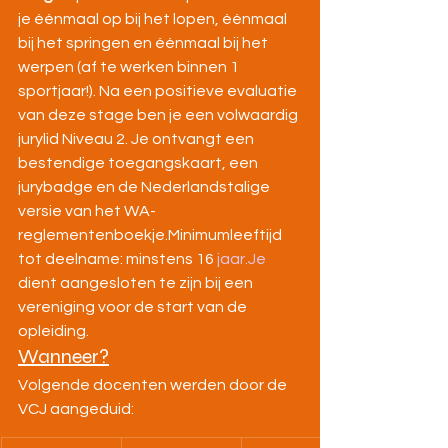
je éénmaal op bij het lopen, éénmaal 
bij het springen en éénmaal bij het 
werpen (af te werken binnen 1 
sportjaar!). Na een positieve evaluatie 
van deze stage ben je een volwaardig 
jurylid Niveau 2. Je ontvangt een 
bestendige toegangskaart, een 
jurybadge en de Nederlandstalige 
versie van het WA-
reglementenboekje.Minimumleeftijd 
tot deelname: minstens 16 
jaar.Je
dient aangesloten te zijn bij een 
vereniging voor de start van de 
opleiding. 
Wanneer?
Volgende docenten werden door de 
VCJ aangeduid: