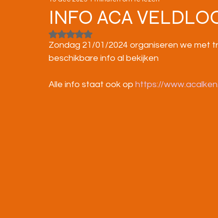
STRATENLOPEN
JEUGD/ONDERBOUW
INFO ACA VELDLOO
Beoordeeld met NaN uit 5 sterren.
KAMPIOENSCHAPPEN
Zondag 21/01/2024 organiseren we met trots
beschikbare info al bekijken
Alle info staat ook op 
https://www.acalken