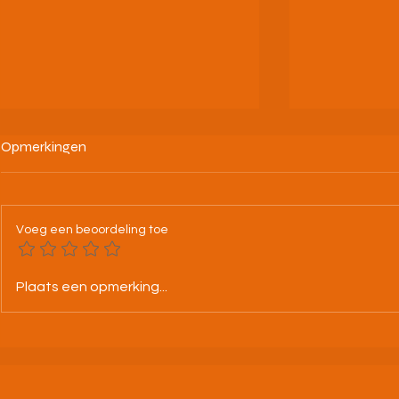
Opmerkingen
Voeg een beoordeling toe
25-07-26 BK alle categorieën
4/07/26 Nac
Plaats een opmerking...
Leuven
🌙🧡🖤🤍