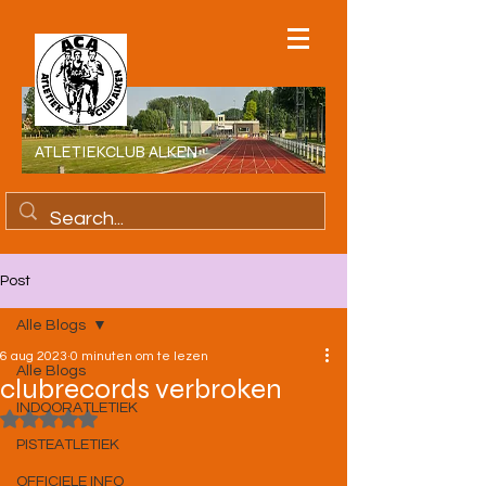
ATLETIEKCLUB ALKEN
Post
Alle Blogs
6 aug 2023
0 minuten om te lezen
Alle Blogs
clubrecords verbroken
INDOORATLETIEK
Beoordeeld met NaN uit 5 sterren.
PISTEATLETIEK
OFFICIELE INFO