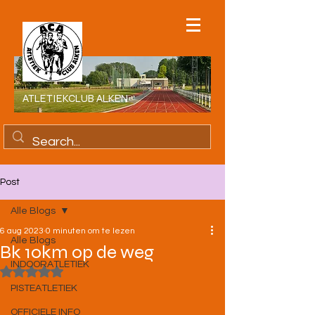
ATLETIEKCLUB ALKEN
Post
Alle Blogs
6 aug 2023
0 minuten om te lezen
Alle Blogs
Bk 10km op de weg
INDOORATLETIEK
Beoordeeld met NaN uit 5 sterren.
PISTEATLETIEK
OFFICIELE INFO