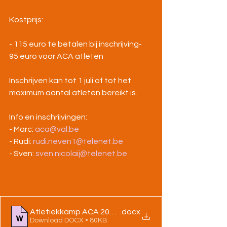
Kostprijs:
- 115 euro te betalen bij inschrijving- 
95 euro voor ACA atleten
Inschrijven kan tot 1 juli of tot het 
maximum aantal atleten bereikt is.
Info en inschrijvingen:
- Marc: 
aca@val.be
- Rudi: 
rudi.neven1@telenet.be
- Sven: 
sven.nicolaij@telenet.be
.docx
Atletiekkamp ACA 2024 - folder gemeente
Download DOCX • 80KB