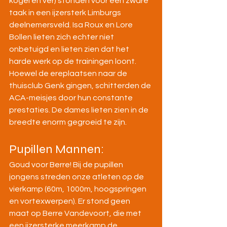
kogel en ver) stonden voor een zware 
taak in een ijzersterk Limburgs 
deelnemersveld. Isa Roux en Lore 
Bollen lieten zich echter niet 
onbetuigd en lieten zien dat het 
harde werk op de trainingen loont. 
Hoewel de ereplaatsen naar de 
thuisclub Genk gingen, schitterden de 
ACA-meisjes door hun constante 
prestaties. De dames lieten zien in de 
breedte enorm gegroeid te zijn.
Pupillen Mannen:
Goud voor Berre! Bij de pupillen 
jongens streden onze atleten op de 
vierkamp (60m, 1000m, hoogspringen 
en vortexwerpen). Er stond geen 
maat op Berre Vandevoort, die met 
een ijzersterke meerkamp de 