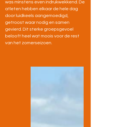
was minstens even indrukwekkend. De 
atleten hebben elkaar de hele dag 
door luidkeels aangemoedigd, 
getroost waar nodig en samen 
gevierd. Dit sterke groepsgevoel 
belooft heel wat moois voor de rest 
van het zomerseizoen.