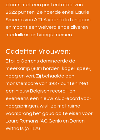
plaats met een puntentotaal van 
2522 punten. Ze hoefde enkel Laurie 
Smeets van ATLA voor te laten gaan 
en mocht een welverdiende zilveren 
medaille in ontvangst nemen.
Cadetten Vrouwen:
Etoilia Gorrens domineerde de 
meerkamp (80m horden, kogel, speer, 
hoog en ver). Zij behaalde een 
monsterscore van 3937 punten. Met 
een nieuw Belgisch record!!! en 
eveneens een nieuw  clubrecord voor 
hoogspringen. wist  ze met ruime 
voorsprong het goud op te eisen voor 
Laure Remans (AC Genk) en Dorien 
Withofs (ATLA).