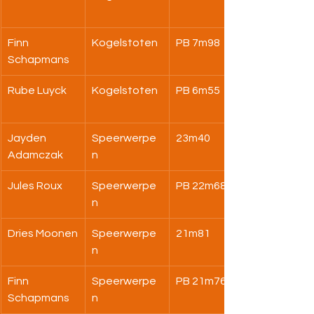
Finn 
Kogelstoten
PB 7m98
Schapmans
Rube Luyck
Kogelstoten
PB 6m55
Jayden 
Speerwerpe
23m40
Adamczak
n
Jules Roux
Speerwerpe
PB 22m68
n
Dries Moonen
Speerwerpe
21m81
n
Finn 
Speerwerpe
PB 21m76
Schapmans
n