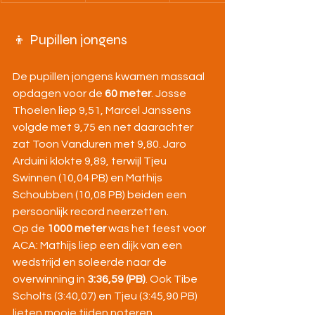
👦 Pupillen jongens
De pupillen jongens kwamen massaal 
opdagen voor de 
60 meter
. Josse 
Thoelen liep 9,51, Marcel Janssens 
volgde met 9,75 en net daarachter 
zat Toon Vanduren met 9,80. Jaro 
Arduini klokte 9,89, terwijl Tjeu 
Swinnen (10,04 PB) en Mathijs 
Schoubben (10,08 PB) beiden een 
persoonlijk record neerzetten.
Op de 
1000 meter
 was het feest voor 
ACA: Mathijs liep een dijk van een 
wedstrijd en soleerde naar de 
overwinning in 
3:36,59 (PB)
. Ook Tibe 
Scholts (3:40,07) en Tjeu (3:45,90 PB) 
lieten mooie tijden noteren.