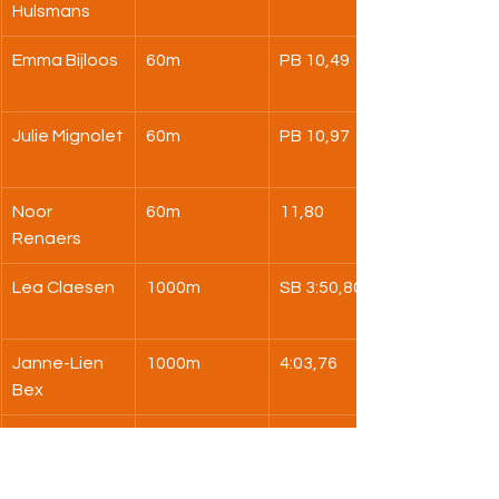
Hulsmans
Emma Bijloos
60m
PB 10,49
Julie Mignolet
60m
PB 10,97
Noor 
60m
11,80
Renaers
Lea Claesen
1000m
SB 3:50,80
Janne-Lien 
1000m
4:03,76
Bex
Nore 
1000m
PB 4:04,17
Hulsmans