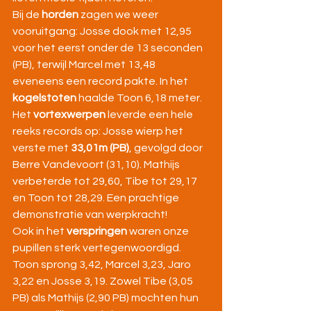
Bij de 
horden
 zagen we weer 
vooruitgang: Josse dook met 12,95 
voor het eerst onder de 13 seconden 
(PB), terwijl Marcel met 13,48 
eveneens een record pakte. In het 
kogelstoten
 haalde Toon 6,18 meter.
Het 
vortexwerpen
 leverde een hele 
reeks records op: Josse wierp het 
verste met 
33,01m (PB)
, gevolgd door 
Berre Vandevoort (31,10). Mathijs 
verbeterde tot 29,60, Tibe tot 29,17 
en Toon tot 28,29. Een prachtige 
demonstratie van werpkracht!
Ook in het 
verspringen
 waren onze 
pupillen sterk vertegenwoordigd. 
Toon sprong 3,42, Marcel 3,23, Jaro 
3,22 en Josse 3,19. Zowel Tibe (3,05 
PB) als Mathijs (2,90 PB) mochten hun 