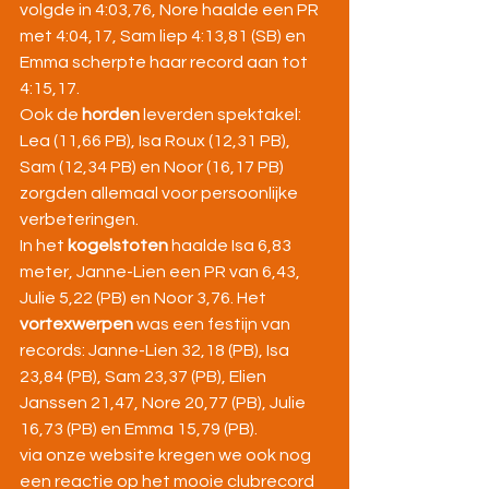
volgde in 4:03,76, Nore haalde een PR 
met 4:04,17, Sam liep 4:13,81 (SB) en 
Emma scherpte haar record aan tot 
4:15,17.
Ook de 
horden
 leverden spektakel: 
Lea (11,66 PB), Isa Roux (12,31 PB), 
Sam (12,34 PB) en Noor (16,17 PB) 
zorgden allemaal voor persoonlijke 
verbeteringen.
In het 
kogelstoten
 haalde Isa 6,83 
meter, Janne-Lien een PR van 6,43, 
Julie 5,22 (PB) en Noor 3,76. Het 
vortexwerpen
 was een festijn van 
records: Janne-Lien 32,18 (PB), Isa 
23,84 (PB), Sam 23,37 (PB), Elien 
Janssen 21,47, Nore 20,77 (PB), Julie 
16,73 (PB) en Emma 15,79 (PB).
via onze website kregen we ook nog 
een reactie op het mooie clubrecord 