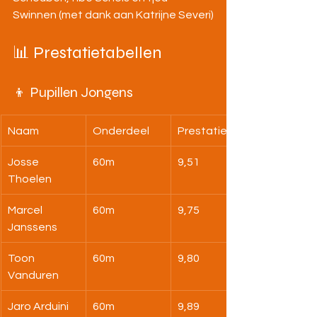
Swinnen (met dank aan Katrijne Severi)
📊 Prestatietabellen
👦 Pupillen Jongens
Naam
Onderdeel
Prestatie
Josse 
60m
9,51
Thoelen
Marcel 
60m
9,75
Janssens
Toon 
60m
9,80
Vanduren
Jaro Arduini
60m
9,89