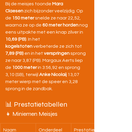
Bij de meisjes toonde 
Mara 
Claesen
 zich bijzonder veelzijdig. Op 
de 
150 meter
 snelde ze naar 22,52, 
waarna ze op de 
60 meter horden
 nog 
eens uitpakte met een knap zilver in 
10,69 (PB)
. In het 
kogelstoten
 verbeterde ze zich tot 
7,89 (PB)
 en in het 
verspringen
 sprong 
ze naar 3,87 (PB). Margaux Aerts liep 
de 
1000 meter
 in 3:56,92 en sprong 
3,10 (SB), terwijl 
Anke Nicolaij
 13,07 
meter wierp met de speer en 3,28 
sprong in de zandbak.
📊 Prestatietabellen
👧 Miniemen Meisjes
Naam
Onderdeel
Prestatie