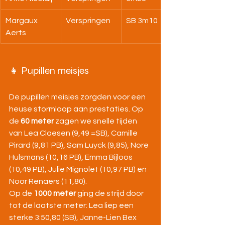
Margaux 
Verspringen
SB 3m10
Aerts
👧 Pupillen meisjes
De pupillen meisjes zorgden voor een 
heuse stormloop aan prestaties. Op 
de 
60 meter
 zagen we snelle tijden 
van Lea Claesen (9,49 =SB), Camille 
Pirard (9,81 PB), Sam Luyck (9,85), Nore 
Hulsmans (10,16 PB), Emma Bijloos 
(10,49 PB), Julie Mignolet (10,97 PB) en 
Noor Renaers (11,80).
Op de 
1000 meter
 ging de strijd door 
tot de laatste meter: Lea liep een 
sterke 3:50,80 (SB), Janne-Lien Bex 