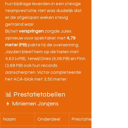
hun bijdrage leverden in een stevige 
teamprestatie. Het was duidelijk dat 
er de afgelopen weken stevig 
getraind was!
Bij het 
verspringen
 zorgde Jules 
opnieuw voor spektakel: met 
4,79 
meter (PB)
 pakte hij de overwinning. 
Jayden bleef hem op de hielen met 
4,63 (=PB), terwijl Dries (4,06 PB) en Finn 
(3,68 PB) ook hun records 
aanscherpten. Victor completeerde 
het ACA-blok met 3,50 meter.
📊 Prestatietabellen
👦 Miniemen Jongens
Naam
Onderdeel
Prestatie