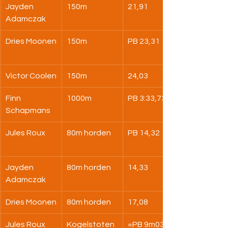
Jayden 
150m
21,91
Adamczak
Dries Moonen
150m
PB 23,31
Victor Coolen
150m
24,03
Finn 
1000m
PB 3:33,73
Schapmans
Jules Roux
80m horden
PB 14,32
Jayden 
80m horden
14,33
Adamczak
Dries Moonen
80m horden
17,08
Jules Roux
Kogelstoten
=PB 9m03