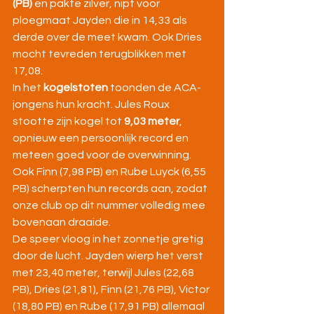
(PB)
 en pakte zilver, nipt voor 
ploegmaat Jayden die in 14,33 als 
derde over de meet kwam. Ook Dries 
mocht tevreden terugblikken met 
17,08.
In het 
kogelstoten
 toonden de ACA-
jongens hun kracht. Jules Roux 
stootte zijn kogel tot 
9,03 meter
, 
opnieuw een persoonlijk record en 
meteen goed voor de overwinning. 
Ook Finn (7,98 PB) en Rube Luyck (6,55 
PB) scherpten hun records aan, zodat 
onze club op dit nummer volledig mee 
bovenaan draaide.
De speer vloog in het zonnetje gretig 
door de lucht. Jayden wierp het verst 
met 23,40 meter, terwijl Jules (22,68 
PB), Dries (21,81), Finn (21,76 PB), Victor 
(18,80 PB) en Rube (17,91 PB) allemaal 