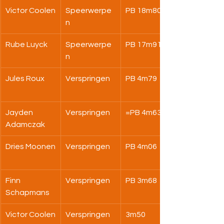
Victor Coolen
Speerwerpe
PB 18m80
n
Rube Luyck
Speerwerpe
PB 17m91
n
Jules Roux
Verspringen
PB 4m79
Jayden 
Verspringen
=PB 4m63
Adamczak
Dries Moonen
Verspringen
PB 4m06
Finn 
Verspringen
PB 3m68
Schapmans
Victor Coolen
Verspringen
3m50