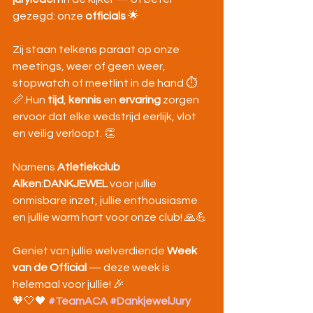
gezegd: onze 
officials
 🌟
Zij staan telkens paraat op onze 
meetings, weer of geen weer, 
stopwatch of meetlint in de hand ⏱️
📏.Hun 
tijd
, 
kennis
 en 
ervaring
 zorgen 
ervoor dat elke wedstrijd eerlijk, vlot 
en veilig verloopt. 👏
Namens 
Atletiekclub 
Alken
:
DANKJEWEL
 voor jullie 
onmisbare inzet, jullie enthousiasme 
en jullie warm hart voor onze club! 🙏💪
Geniet van jullie welverdiende 
Week 
van de Official
 — deze week is 
helemaal voor jullie! 🎉
🧡🤍🖤 
#TeamACA
#DankjewelJury