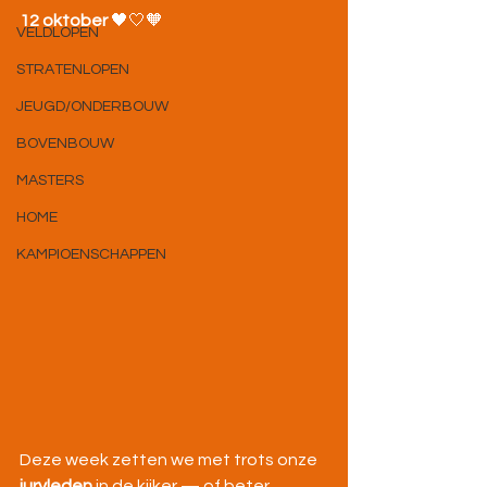
12 oktober
 🖤🤍🧡
VELDLOPEN
STRATENLOPEN
JEUGD/ONDERBOUW
BOVENBOUW
MASTERS
HOME
KAMPIOENSCHAPPEN
Deze week zetten we met trots onze 
juryleden
 in de kijker — of beter 