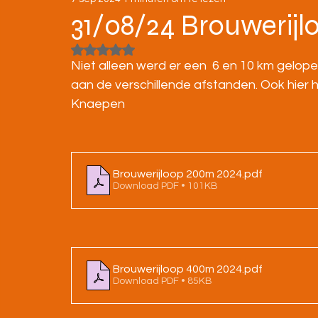
STRATENLOPEN
JEUGD/ONDERBOUW
31/08/24 Brouwerijl
Beoordeeld met NaN uit 5 sterren.
KAMPIOENSCHAPPEN
Niet alleen werd er een  6 en 10 km gelop
aan de verschillende afstanden. Ook hier 
Knaepen
Brouwerijloop 200m 2024
.pdf
Download PDF • 101KB
Brouwerijloop 400m 2024
.pdf
Download PDF • 85KB