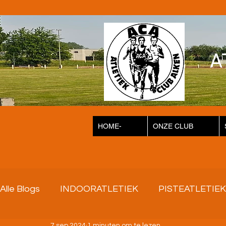
A
HOME-
ONZE CLUB
Alle Blogs
INDOORATLETIEK
PISTEATLETIEK
7 sep 2024
1 minuten om te lezen