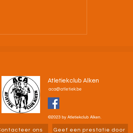
C. Alken: Vorm
4/07/26 Nacht van Alken 2
uo en ga de
🌙🧡🖤🤍
n!
Atletiekclub Alken
aca@atletiek.be
©2023 by Atletiekclub Alken.
Contacteer ons
Geef een prestatie door