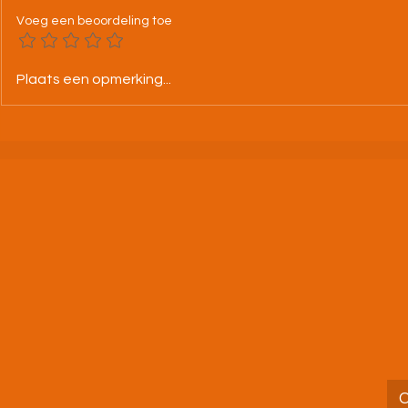
Voeg een beoordeling toe
25-07-26 BK alle categorieën
Tweeloop A.
Plaats een opmerking...
Leuven
jouw droomd
uitdaging aa