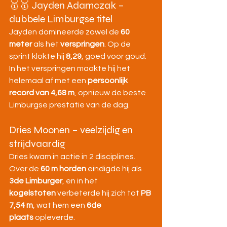
🥇🥇 Jayden Adamczak – 
dubbele Limburgse titel
Jayden domineerde zowel de 
60 
meter
 als het 
verspringen
. Op de 
sprint klokte hij 
8,29
, goed voor goud. 
In het verspringen maakte hij het 
helemaal af met een 
persoonlijk 
record van 4,68 m
, opnieuw de beste 
Limburgse prestatie van de dag.
Dries Moonen – veelzijdig en 
strijdvaardig
Dries kwam in actie in 2 disciplines. 
Over de 
60 m horden
 eindigde hij als 
3de Limburger
, en in het 
kogelstoten
 verbeterde hij zich tot 
PB 
7,54 m
, wat hem een 
6de 
plaats
 opleverde.