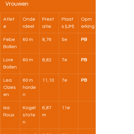
Vrouwen
Atlet
Onde
Prest
Plaat
Opm
e
rdeel
atie
s (LIM)
erking
Febe 
60 m
8,76
5e
PB
Bollen
Lore 
60 m
8,82
7e
PB
Bollen
Lea 
60 m 
11,10
7e
PB
Claes
horde
en
n
Isa 
Kogel
6,87 
11e
Roux
stote
m
n