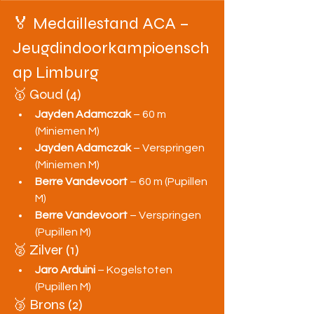
🏅 Medaillestand ACA – 
Jeugdindoorkampioensch
ap Limburg
🥇 Goud (4)
Jayden Adamczak
 – 60 m 
(Miniemen M)
Jayden Adamczak
 – Verspringen 
(Miniemen M)
Berre Vandevoort
 – 60 m (Pupillen 
M)
Berre Vandevoort
 – Verspringen 
(Pupillen M)
🥈 Zilver (1)
Jaro Arduini
 – Kogelstoten 
(Pupillen M)
🥉 Brons (2)