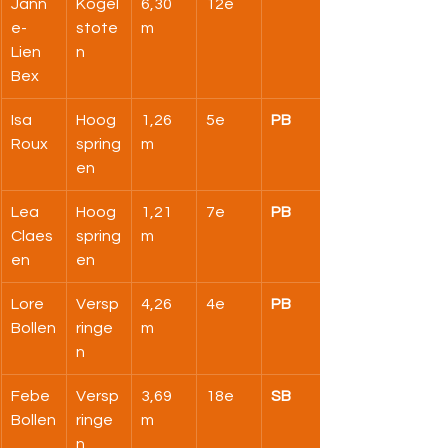
Jann
Kogel
6,30 
12e
e-
stote
m
Lien 
n
Bex
Isa 
Hoog
1,26 
5e
PB
Roux
spring
m
en
Lea 
Hoog
1,21 
7e
PB
Claes
spring
m
en
en
Lore 
Versp
4,26 
4e
PB
Bollen
ringe
m
n
Febe 
Versp
3,69 
18e
SB
Bollen
ringe
m
n