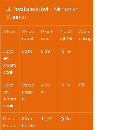
📊 Prestatietabel – Miniemen 
Mannen
Atlee
Onde
Prest
Plaat
Opm
t
rdeel
atie
s (LIM)
erking
Jayd
60 m
8,29
🥇 1e
en 
Adam
czak
Jayd
Versp
4,68 
🥇 1e
PB
en 
ringe
m
Adam
n
czak
Dries 
60 m 
11,07
🥉 3e
Moon
horde