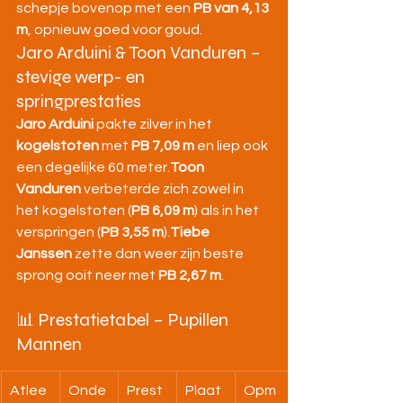
schepje bovenop met een 
PB van 4,13 
m
, opnieuw goed voor goud.
Jaro Arduini & Toon Vanduren – 
stevige werp- en 
springprestaties
Jaro Arduini
 pakte zilver in het 
kogelstoten
 met 
PB 7,09 m
 en liep ook 
een degelijke 60 meter.
Toon 
Vanduren
 verbeterde zich zowel in 
het kogelstoten (
PB 6,09 m
) als in het 
verspringen (
PB 3,55 m
).
Tiebe 
Janssen
 zette dan weer zijn beste 
sprong ooit neer met 
PB 2,67 m
.
📊 Prestatietabel – Pupillen 
Mannen
Atlee
Onde
Prest
Plaat
Opm