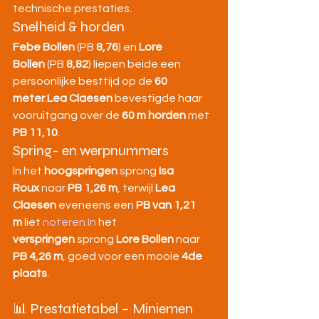
technische prestaties.
Snelheid & horden
Febe Bollen
 (PB 
8,76
) en 
Lore 
Bollen
 (PB 
8,82
) liepen beide een 
persoonlijke besttijd op de 
60 
meter
.
Lea Claesen
 bevestigde haar 
vooruitgang over de 
60 m horden
 met 
PB 11,10
.
Spring- en werpnummers
In het 
hoogspringen
 sprong 
Isa 
Roux
 naar 
PB 1,26 m
, terwijl 
Lea 
Claesen
 eveneens een 
PB van 1,21 
m
 liet 
noteren.In
 het 
verspringen
 sprong 
Lore Bollen
 naar 
PB 4,26 m
, goed voor een mooie 
4de 
plaats
.
📊 Prestatietabel – Miniemen 