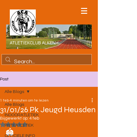
ATLETIEKCLUB ALKEN
Post
Alle Blogs
1 feb
4 minuten om te lezen
Alle Blogs
31/01/26 Pk Jeugd Heusden
INDOORATLETIEK
Bijgewerkt op:
4 feb
Beoordeeld met NaN uit 5 sterren.
PISTEATLETIEK
🏟️ 
OFFICIELE INFO