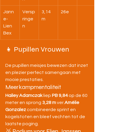
Jann
Versp
3,14 
26e
e-
ringe
m
Lien 
n
Bex
👧 Pupillen Vrouwen
De pupillen meisjes bewezen dat inzet 
en plezier perfect samengaan met 
mooie prestaties.
Meerkampmentaliteit
Hailey Adamczak
 liep 
PB 9,84
 op de 60 
meter en sprong 
3,28 m
 ver.
Amélie 
Gonzalez
 combineerde sprint en 
kogelstoten en bleef vechten tot de 
laatste poging.
🥉 Podium voor Elien Janssen