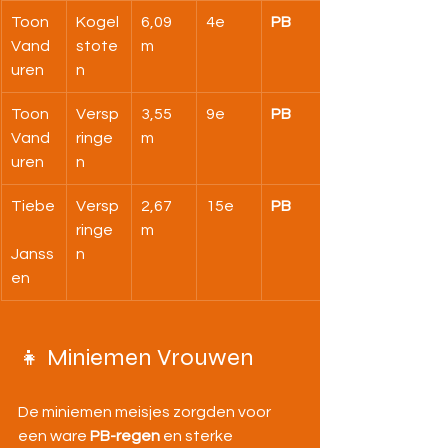
Toon 
Kogel
6,09 
4e
PB
Vand
stote
m
uren
n
Toon 
Versp
3,55 
9e
PB
Vand
ringe
m
uren
n
Tiebe
Versp
2,67 
15e
PB
ringe
m
Janss
n
en
👧 Miniemen Vrouwen
De miniemen meisjes zorgden voor 
een ware 
PB-regen
 en sterke 