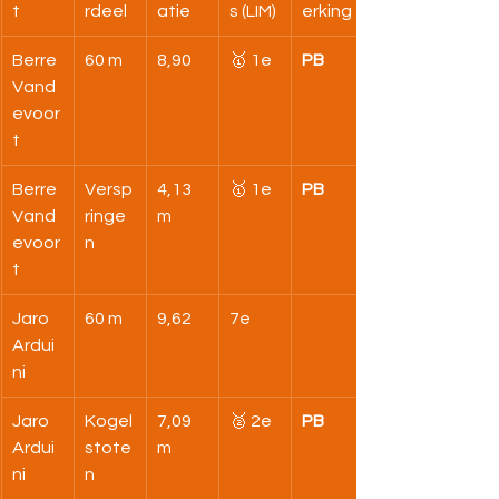
t
rdeel
atie
s (LIM)
erking
Berre 
60 m
8,90
🥇 1e
PB
Vand
evoor
t
Berre 
Versp
4,13 
🥇 1e
PB
Vand
ringe
m
evoor
n
t
Jaro 
60 m
9,62
7e
Ardui
ni
Jaro 
Kogel
7,09 
🥈 2e
PB
Ardui
stote
m
ni
n