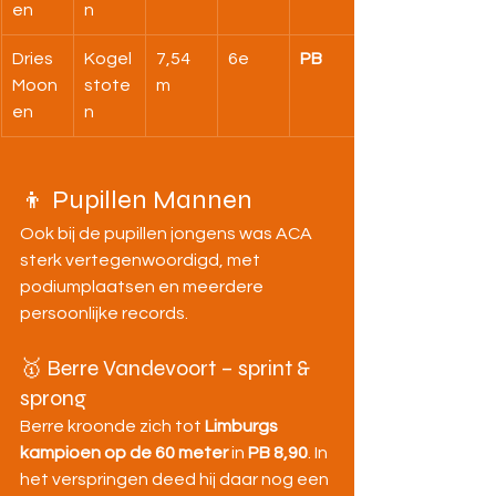
en
n
Dries 
Kogel
7,54 
6e
PB
Moon
stote
m
en
n
👦 Pupillen Mannen
Ook bij de pupillen jongens was ACA 
sterk vertegenwoordigd, met 
podiumplaatsen en meerdere 
persoonlijke records.
🥇 Berre Vandevoort – sprint & 
sprong
Berre kroonde zich tot 
Limburgs 
kampioen op de 60 meter
 in 
PB 8,90
. In 
het verspringen deed hij daar nog een 