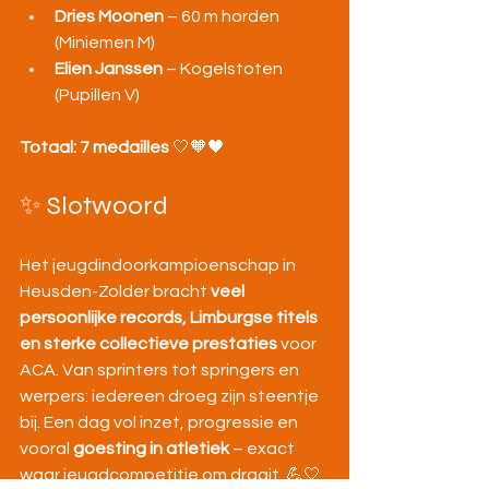
Dries Moonen
 – 60 m horden 
(Miniemen M)
Elien Janssen
 – Kogelstoten 
(Pupillen V)
Totaal: 7 medailles
 🤍🧡🖤
✨ Slotwoord
Het jeugdindoorkampioenschap in 
Heusden-Zolder bracht 
veel 
persoonlijke records, Limburgse titels 
en sterke collectieve prestaties
 voor 
ACA. Van sprinters tot springers en 
werpers: iedereen droeg zijn steentje 
bij. Een dag vol inzet, progressie en 
vooral 
goesting in atletiek
 – exact 
waar jeugdcompetitie om draait. 💪🤍