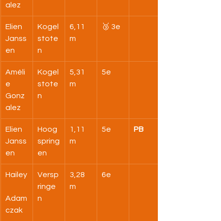
alez
Elien 
Kogel
6,11 
🥉 3e
Janss
stote
m
en
n
Améli
Kogel
5,31 
5e
e 
stote
m
Gonz
n
alez
Elien 
Hoog
1,11 
5e
PB
Janss
spring
m
en
en
Hailey
Versp
3,28 
6e
ringe
m
Adam
n
czak