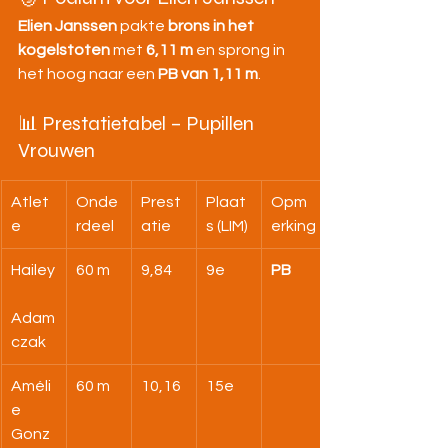
Elien Janssen
 pakte 
brons in het 
kogelstoten
 met 
6,11 m
 en sprong in 
het hoog naar een 
PB van 1,11 m
.
📊 Prestatietabel – Pupillen 
Vrouwen
Atlet
Onde
Prest
Plaat
Opm
e
rdeel
atie
s (LIM)
erking
Hailey
60 m
9,84
9e
PB
Adam
czak
Améli
60 m
10,16
15e
e 
Gonz