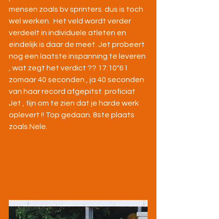
mensen zoals bv sprinters. dus is toch 
wel werken.  Het veld wordt verder 
verdeelt in individuele atleten en 
eindelijk is daar de meet. Jet probeert 
nog een laatste inspanning te leveren 
, wat zegt het verdict ?? 17:10"61 
zomaar 40 seconden , ja 40 seconden 
van haar record afgepitst. proficiat 
Jet , fijn om te zien dat je harde werk 
oplevert !! Top gedaan. 8ste plaats 
zoals Nele.