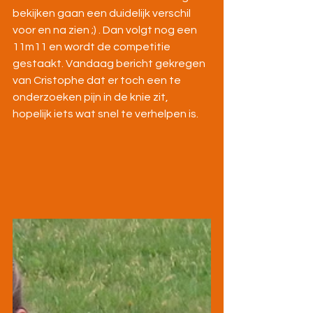
bekijken gaan een duidelijk verschil 
voor en na zien ;) . Dan volgt nog een 
11m11 en wordt de competitie 
gestaakt. Vandaag bericht gekregen 
van Cristophe dat er toch een te 
onderzoeken pijn in de knie zit, 
hopelijk iets wat snel te verhelpen is.