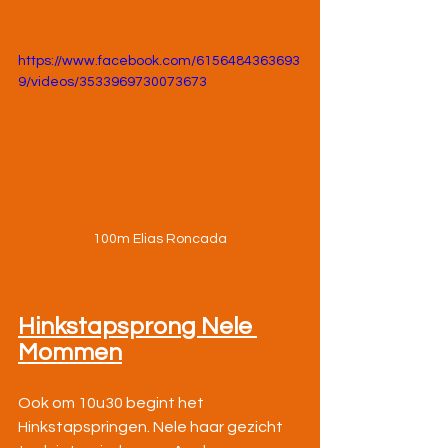
https://www.facebook.com/6156484363693
9/videos/3533969730073673
100m Elias Roncada
Hinkstapsprong Nele 
Mommen
Ook om 10u30 begint het 
Hinkstapspringen. Nele haar gezicht 