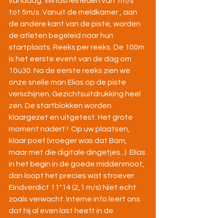
vandaag. Windsnelheden van 1m/s 
tot 5m/s. Vanuit de meldkamer , aan 
de andere kant van de piste, worden 
de atleten begeleid naar hun 
startplaats. Reeks per reeks. De 100m 
is het eerste event van de dag om 
10u30. Na de eerste reeks zien we 
onze snelle man Elias op de piste 
verschijnen. Gezichtsuitdrukking heel 
zen. De startblokken worden 
klaargezet en uitgetest. Het grote 
moment nadert !  Op uw plaatsen, 
klaar poef (vroeger was dat Bam, 
maar met die digitale dingetjes...)  Elias 
in het begin in de goede middenmoot, 
dan loopt het precies wat stroever. 
Eindverdict 11"14 (2,1 m/s) Niet echt 
zoals verwacht. Interne info leert ons 
dat hij al even last heeft in de 