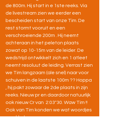
de 800m. Hij start in e 1ste reeks. Via 
de livestream zien we eerder een 
bescheiden start van onze Tim. De 
rest stormt vooruit en een 
verschroeiende 200m . Hij neemt 
achteraan in het peleton plaats 
zowat op 10-15m van de leider. De 
wedstrijd ontwikkelt zich en 1 atleet 
neemt resoluut de leiding. Verrast zien 
we Tim langzaam (ale snel) naar voor 
schuiven in de laatste 100m ?? Hoppa 
, hij pakt zowaar de 2de plaats in zijn 
reeks. Nieuw pr en daardoor natuurlijk 
ook nieuw Cr van  2:03"30. Waw Tim !! 
Ook van Tim konden we wat woordjes 
sprokkelen :
Ik heb de wedstrijd gelopen zoals ik 
vooraf in gedachten had. Een beetje 