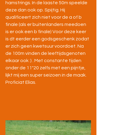
hamstrings. In de laaste 50m speelde 
deze dan ook op. Spijtig. Hij 
qualificeert zich niet voor de a of b 
finale (als er buitenlanders meedoen 
is er ook een b finale) Voor deze keer 
is dt eerder een godsgeschenk zodat 
er zich geen kwetsuur voordoet. Na 
de 100m vinden de leeftijdsgenoten 
elkaar ook :) . Met constante tijden 
onder de 11"20 zelfs met een pijntje, 
lijkt mij een super seizoen in de maak. 
Proficiat Elias.