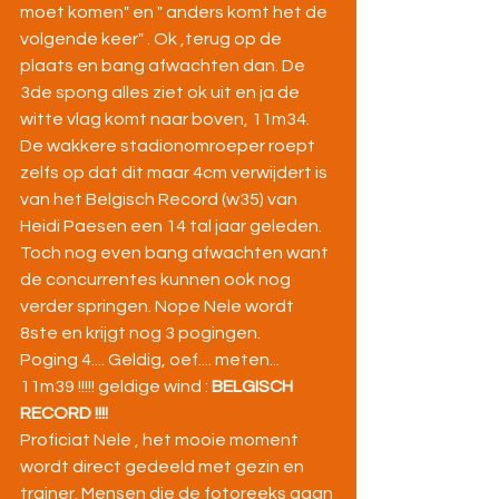
moet komen" en " anders komt het de 
volgende keer" . Ok ,terug op de 
plaats en bang afwachten dan. De 
3de spong alles ziet ok uit en ja de 
witte vlag komt naar boven, 11m34. 
De wakkere stadionomroeper roept 
zelfs op dat dit maar 4cm verwijdert is 
van het Belgisch Record (w35) van 
Heidi Paesen een 14 tal jaar geleden. 
Toch nog even bang afwachten want 
de concurrentes kunnen ook nog 
verder springen. Nope Nele wordt 
8ste en krijgt nog 3 pogingen.
Poging 4.... Geldig, oef.... meten... 
11m39 !!!!! geldige wind : 
BELGISCH 
RECORD !!!!
Proficiat Nele , het mooie moment 
wordt direct gedeeld met gezin en 
trainer. Mensen die de fotoreeks gaan 