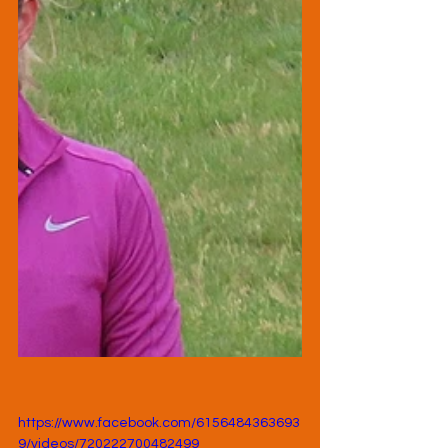
https://www.facebook.com/6156484363693
9/videos/720222700482499