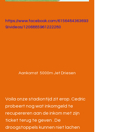
https://www.facebook.com/6156484363693
9/videos/1206885961222280
Aankomst  5000m Jet Driesen
Voila onze stadiontijd zit erop. Cedric 
probeert nog wat inkomgeld te 
recupereren aan de inkom met zijn 
ticket terug te geven . De 
droogstoppels kunnen niet lachen 