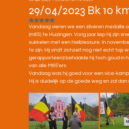
STRATENLOPEN
JEUGD/ONDERBOUW
29/04/2023 Bk 10 k
Beoordeeld met NaN uit 5 sterren.
KAMPIOENSCHAPPEN
Vandaag vieren we een zilveren medaille 
(m65) te Huizingen. Vorig jaar liep hij zijn 
sukkelen met een hielblessure. In november
te zijn. Hij vindt zichzelf nog niet echt to
gerapporteerd behaalde hij toch goud in h
van alle M65'ers.
Vandaag was hij goed voor een vice-ka
Hij is duidelijk op de goede weg en zal dan