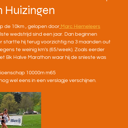
BOVENBOUW
MASTERS
HOME
m Huizingen
op de 10km , gelopen door
Marc Hiemeleers
snelste wedstrijd sind een jaar. Dan beginnen 
 startte hij terug voorzichtig na 3 maanden out 
p wegens te weinig km's (65/week). Zoals eerder 
et Bk Halve Marathon waar hij de snleste was 
mpioenschap 10000m m65
 nog wel eens in een verslagje verschijnen.