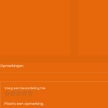
Opmerkingen
Voeg een beoordeling toe
25-07-26 BK alle categorieën
4/07/26 Nac
Plaats een opmerking...