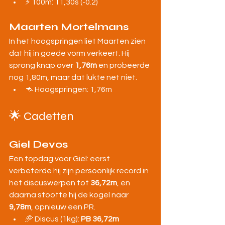
⚡ 100m: 11,30s (-0.2)
Maarten Mortelmans
In het hoogspringen liet Maarten zien 
dat hij in goede vorm verkeert. Hij 
sprong knap over 
1,76m
 en probeerde 
nog 1,80m, maar dat lukte net niet.
🦘 Hoogspringen: 1,76m
🌟 Cadetten
Giel Devos
Een topdag voor Giel: eerst 
verbeterde hij zijn persoonlijk record in 
het discuswerpen tot 
36,72m
, en 
daarna stootte hij de kogel naar 
9,78m
, opnieuw een PR.
🥏 Discus (1kg): 
PB 36,72m