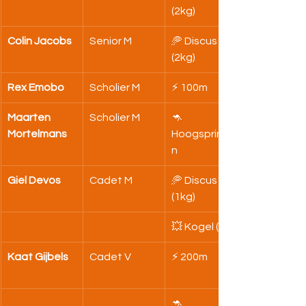
(2kg)
Colin Jacobs
Senior M
🥏 Discus 
(2kg)
Rex Emobo
Scholier M
⚡ 100m
Maarten 
Scholier M
🦘 
Mortelmans
Hoogspringe
n
Giel Devos
Cadet M
🥏 Discus 
(1kg)
💥 Kogel (4kg)
Kaat Gijbels
Cadet V
⚡ 200m
🦘 