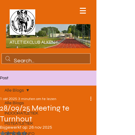
ATLETIEKCLUB ALKEN
Post
Alle Blogs
1 okt 2025
3 minuten om te lezen
Alle Blogs
28/09/25 Meeting te
INDOORATLETIEK
Turnhout
PISTEATLETIEK
Bijgewerkt op:
26 nov 2025
Beoordeeld met NaN uit 5 sterren.
OFFICIELE INFO