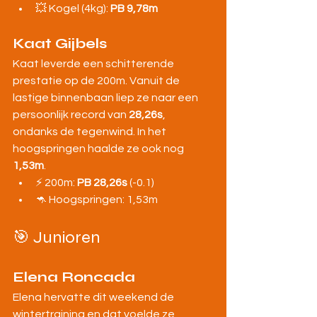
💥 Kogel (4kg): 
PB 9,78m
Kaat Gijbels
Kaat leverde een schitterende 
prestatie op de 200m. Vanuit de 
lastige binnenbaan liep ze naar een 
persoonlijk record van 
28,26s
, 
ondanks de tegenwind. In het 
hoogspringen haalde ze ook nog 
1,53m
.
⚡ 200m: 
PB 28,26s
 (-0.1)
🦘 Hoogspringen: 1,53m
🎯 Junioren
Elena Roncada
Elena hervatte dit weekend de 
wintertraining en dat voelde ze 