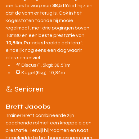
een beste worp van 
38,51m
 liet hij zien 
dat de vorm er terug is. Ook in het 
kogelstoten toonde hij mooie 
regelmaat, met drie pogingen boven 
10m80 en een beste prestatie van 
10,84m
. Patrick straalde achteraf: 
eindelijk nog eens een dag waarin 
alles samenviel.
🥏 Discus (1,5kg): 38,51m
💥 Kogel (6kg): 10,84m
💪 Senioren
Brett Jacobs
Trainer Brett combineerde zijn 
coachende rol met een knappe eigen 
prestatie. Terwijl hij Maarten en Kaat 
begeleidde bij het hoogspringen, nam 