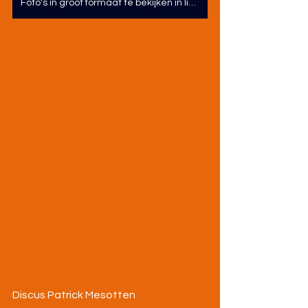
Foto's in groot formaat te bekijken in link via facebook/pc
Discus Patrick Mesotten