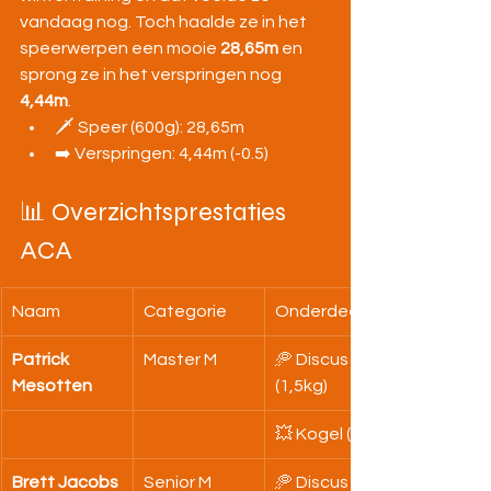
vandaag nog. Toch haalde ze in het 
speerwerpen een mooie 
28,65m
 en 
sprong ze in het verspringen nog 
4,44m
.
🗡️ Speer (600g): 28,65m
➡️ Verspringen: 4,44m (-0.5)
📊 Overzichtsprestaties 
ACA
Naam
Categorie
Onderdeel
Patrick 
Master M
🥏 Discus 
Mesotten
(1,5kg)
💥 Kogel (6kg)
Brett Jacobs
Senior M
🥏 Discus 