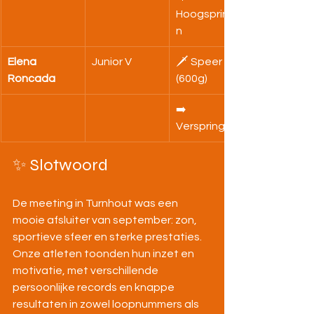
Hoogspringe
n
Elena 
Junior V
🗡️ Speer 
Roncada
(600g)
➡️ 
Verspringen
✨ Slotwoord
De meeting in Turnhout was een 
mooie afsluiter van september: zon, 
sportieve sfeer en sterke prestaties. 
Onze atleten toonden hun inzet en 
motivatie, met verschillende 
persoonlijke records en knappe 
resultaten in zowel loopnummers als 