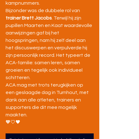
kampnummers.
Bijzonder was de dubbele rol van 
trainer Brett Jacobs
. Terwijl hij zijn 
pupillen Maarten en Kaat waardevolle 
aanwijzingen gaf bij het 
hoogspringen, nam hij zelf deel aan 
het discuswerpen en verpulverde hij 
zijn persoonlijk record. Het typeert de 
ACA-familie: samen leren, samen 
groeien en tegelijk ook individueel 
schitteren.
ACA mag met trots terugkijken op 
een geslaagde dag in Turnhout, met 
dank aan alle atleten, trainers en 
supporters die dit mee mogelijk 
maakten.
🧡🤍🖤