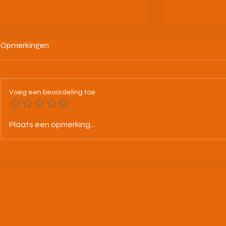
Opmerkingen
Voeg een beoordeling toe
25-07-26 BK alle categorieën
Tweeloop A.
Plaats een opmerking...
Leuven
jouw droomd
uitdaging aa