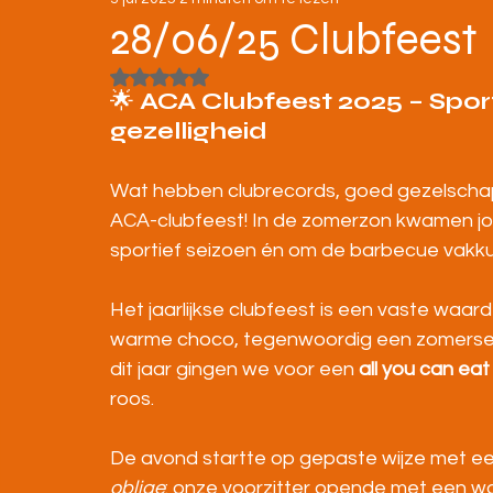
STRATENLOPEN
JEUGD/ONDERBOUW
28/06/25 Clubfeest
Beoordeeld met NaN uit 5 sterren.
KAMPIOENSCHAPPEN
🌟 
ACA Clubfeest 2025 – Sport
gezelligheid
Wat hebben clubrecords, goed gezelschap 
ACA-clubfeest! In de zomerzon kwamen jo
sportief seizoen én om de barbecue vakk
Het jaarlijkse clubfeest is een vaste waarde
warme choco, tegenwoordig een zomerse av
dit jaar gingen we voor een 
all you can ea
roos.
De avond startte op gepaste wijze met ee
oblige
: onze voorzitter opende met een w