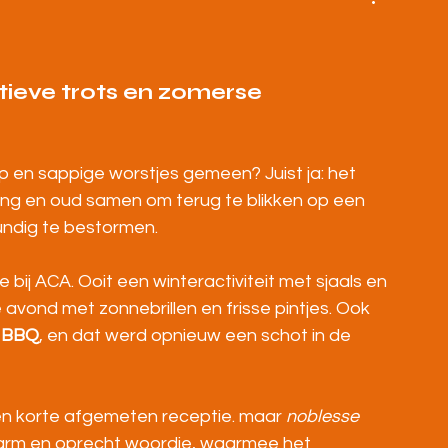
BOVENBOUW
MASTERS
HOME
ieve trots en zomerse 
en sappige worstjes gemeen? Juist ja: het 
ng en oud samen om terug te blikken op een 
undig te bestormen.
 bij ACA. Ooit een winteractiviteit met sjaals en 
ond met zonnebrillen en frisse pintjes. Ook 
t BBQ
, en dat werd opnieuw een schot in de 
n korte afgemeten receptie. maar 
noblesse 
arm en oprecht woordje, waarmee het 