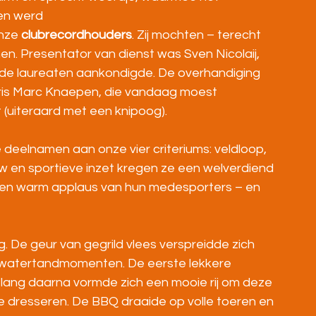
ven werd
nze 
clubrecordhouders
. Zij mochten – terecht 
en. Presentator van dienst was Sven Nicolaij, 
de laureaten aankondigde. De overhandiging 
ris Marc Knaepen, die vandaag moest 
 (uiteraard met een knipoog).
e deelnamen aan onze vier criteriums: veldloop, 
uw en sportieve inzet kregen ze een welverdiend 
een warm applaus van hun medesporters – en 
g. De geur van gegrild vlees verspreidde zich 
e watertandmomenten. De eerste lekkere 
 lang daarna vormde zich een mooie rij om deze 
e dresseren. De BBQ draaide op volle toeren en 