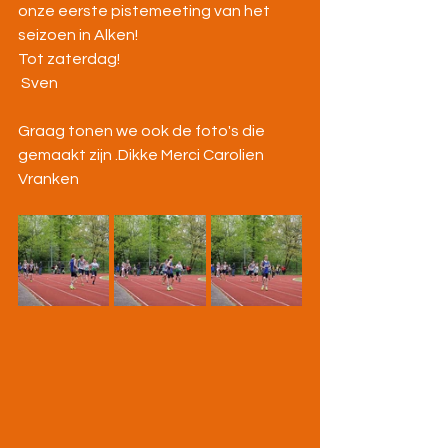
onze eerste pistemeeting van het 
seizoen in Alken! 
Tot zaterdag!
 Sven
Graag tonen we ook de foto's die 
gemaakt zijn .Dikke Merci Carolien 
Vranken