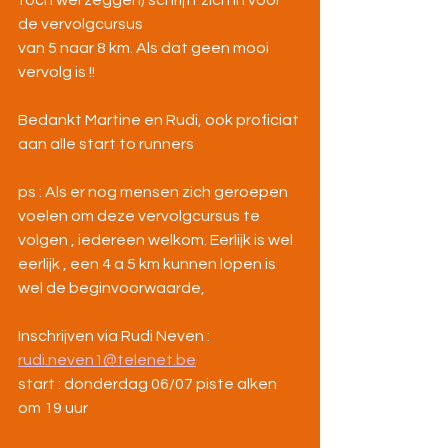
toch wel zeggen) schrijft zich in voor 
de vervolgcursus
van 5 naar 8 km. Als dat geen mooi 
vervolg is !!
Bedankt Martine en Rudi, ook proficiat 
aan alle start to runners
ps : Als er nog mensen zich geroepen 
voelen om deze vervolgcursus te 
volgen , iedereen welkom. Eerlijk is wel 
eerlijk , een 4 a 5 km kunnen lopen is 
wel de beginvoorwaarde,
Inschrijven via Rudi Neven : 
rudi.neven1@telenet.be
start : donderdag 06/07 piste alken 
om 19 uur