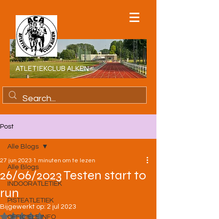
ATLETIEKCLUB ALKEN
Post
Alle Blogs
27 jun 2023
1 minuten om te lezen
Alle Blogs
26/06/2023 Testen start to
INDOORATLETIEK
run
PISTEATLETIEK
Bijgewerkt op:
2 jul 2023
Beoordeeld met NaN uit 5 sterren.
OFFICIELE INFO