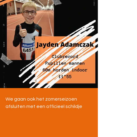
We gaan ook het zomerseizoen 
afsluiten met een officieel schildje 