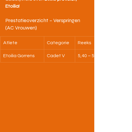
Etoilia!
Prestatieoverzicht – Verspringen 
(AC Vrouwen)
Atlete
Categorie
Reeks
Etoilia Gorrens
Cadet V
5,40 – 5,48 – X – 5,23 – 5,