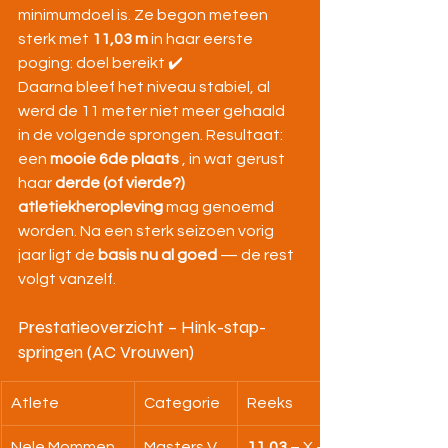
minimumdoel is. Ze begon meteen 
sterk met 
11,03 m
 in haar eerste 
poging: doel bereikt ✔️
Daarna bleef het niveau stabiel, al 
werd de 11 meter niet meer gehaald 
in de volgende sprongen. Resultaat: 
een 
mooie 6de plaats
 , in wat gerust 
haar 
derde (of vierde?) 
atletiekheropleving
 mag genoemd 
worden. Na een sterk seizoen vorig 
jaar ligt de 
basis nu al goed
 — de rest 
volgt vanzelf.
Prestatieoverzicht – Hink-stap-
springen (AC Vrouwen)
Atlete
Categorie
Reeks
Nele Mommen
Masters V
11,03
 – X – 10,91 – 10,91 – 