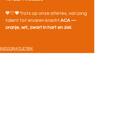
🧡🤍🖤Trots op onze atletes, van jong 
talent tot ervaren kracht.
ACA — 
oranje, wit, zwart in hart en ziel.
INDOORATLETIEK
OFFICIELE INFO
BOVENBOUW
Alles weergeven
Recente blogposts