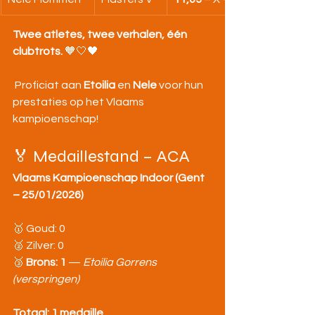
Twee atletes, twee verhalen, één 
clubtrots. 
🧡🤍🖤
 Proficiat aan 
Etoilia
 en 
Nele
 voor hun 
prestaties op het Vlaams 
kampioenschap!
🏅 Medaillestand – ACA
Vlaams Kampioenschap Indoor (Gent 
– 25/01/2026)
🥇 Goud: 0
🥈 Zilver: 0
🥉 
Brons: 1
 — 
Etoilia Gorrens 
(verspringen)
Totaal: 1 medaille