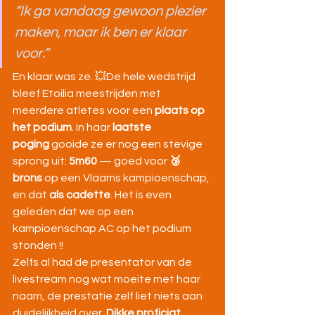
“Ik ga vandaag gewoon plezier 
maken, maar ik ben er klaar 
voor.”
En klaar was ze. 💥De hele wedstrijd 
bleef Etoilia meestrijden met 
meerdere atletes voor een 
plaats op 
het podium
. In haar 
laatste 
poging
 gooide ze er nog een stevige 
sprong uit: 
5m60
 — goed voor 
🥉 
brons
 op een Vlaams kampioenschap, 
en dat 
als cadette
. Het is even 
geleden dat we op een 
kampioenschap AC op het podium 
stonden !!
Zelfs al had de presentator van de 
livestream nog wat moeite met haar 
naam, de prestatie zelf liet niets aan 
duidelijkheid over. 
Dikke proficiat, 