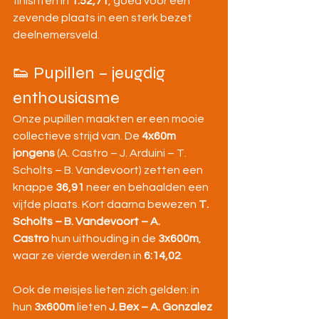
finishten in 
1:52,71
, goed voor een 
zevende plaats in een sterk bezet 
deelnemersveld.
👟 Pupillen – jeugdig 
enthousiasme
Onze pupillen maakten er een mooie 
collectieve strijd van. De 
4x60m 
jongens
 (A. Castro – J. Arduini – T. 
Scholts – B. Vandevoort) zetten een 
knappe 
36,91
 neer en behaalden een 
vijfde plaats. Kort daarna bewezen 
T. 
Scholts – B. Vandevoort – A. 
Castro
 hun uithouding in de 
3x600m
, 
waar ze vierde werden in 
6:14,02
.
Ook de meisjes lieten zich gelden: in 
hun 
3x600m
 lieten 
J. Bex – A. Gonzalez 