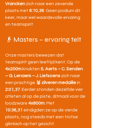
Vrancken
 zich naar een zevende 
plaats met 
6:10,36
. Geen podium dit 
keer, maar wel waardevolle ervaring 
en teamspirit.
👴 Masters – ervaring telt
Onze masters bewezen dat 
teamspirit geen leeftijd kent. Op de 
4x200m
 knokten 
S. Aerts – C. Senden 
– G. Lenaers – J. Liefsoens
 zich naar 
een prachtige 
🥈 zilveren medaille
 in 
2:01,37
. Eerder stonden dezelfde vier 
atleten al op de piste, ditmaal voor de 
loodzware 
4x800m
. Met 
10:36,31
 eindigden ze op de vierde 
plaats, nog steeds met een trotse 
glimlach op het gezicht.