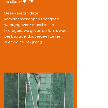
op elkaar! 🖤🤍🧡
Deze keer zijn deze 
kampioenschappen zeer goed 
weergegeven !! maar liefst 4 
bijdragers, we geven de foto's weer 
per bijdrage, dus vergeet ze niet 
allemaal te bekijken ;)