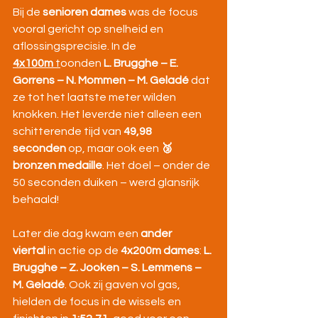
Bij de 
senioren dames
 was de focus 
vooral gericht op snelheid en 
aflossingsprecisie. In de 
4x100m
 t
oonden 
L. Brugghe – E. 
Gorrens – N. Mommen – M. Geladé
 dat 
ze tot het laatste meter wilden 
knokken. Het leverde niet alleen een 
schitterende tijd van 
49,98 
seconden
 op, maar ook een 
🥉 
bronzen medaille
. Het doel – onder de 
50 seconden duiken – werd glansrijk 
behaald! 
Later die dag kwam een 
ander 
viertal
 in actie op de 
4x200m dames
: 
L. 
Brugghe – Z. Jooken – S. Lemmens – 
M. Geladé
. Ook zij gaven vol gas, 
hielden de focus in de wissels en 