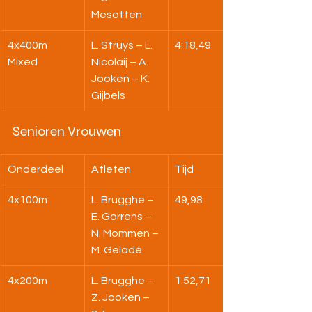
Mesotten
4x400m 
L. Struys – L. 
4:18,49
Mixed
Nicolaij – A. 
Jooken – K. 
Gijbels
Senioren Vrouwen
Onderdeel
Atleten
Tijd
4x100m
L. Brugghe – 
49,98
E. Gorrens – 
N. Mommen – 
M. Geladé
4x200m
L. Brugghe – 
1:52,71
Z. Jooken – 