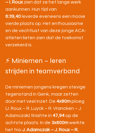
– I. Roux
 zien dat ze het lange werk 
aankunnen. Hun tijd van 
6:39,40
 leverde eveneens een mooie 
vierde plaats op. Het enthousiasme 
en de vechtlust van deze jonge ACA-
atleten lieten zien dat de toekomst 
verzekerd is.
⚡ Miniemen – leren 
strijden in teamverband
De miniemen jongens kregen stevige 
tegenstand in Genk, maar zetten 
door met veel inzet. De 
4x80m
 ploeg 
(J. Roux – R. Luyck – R. Vrancken – J. 
Adamczak) finishte in 
47,94
 op de 
achtste plaats. In de 
3x600m
 werkte 
het trio 
J. Adamczak – J. Roux – R. 