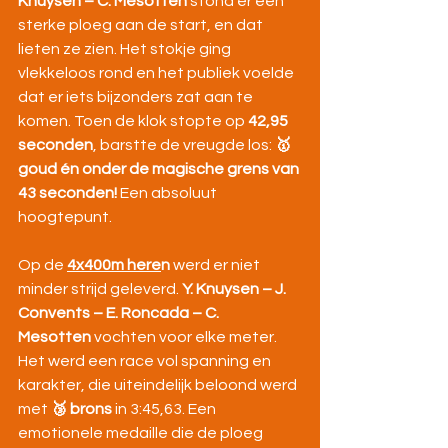
Knuysen – C. Mesotten
 stond er een 
sterke ploeg aan de start, en dat 
lieten ze zien. Het stokje ging 
vlekkeloos rond en het publiek voelde 
dat er iets bijzonders zat aan te 
komen. Toen de klok stopte op 
42,95 
seconden
, barstte de vreugde los: 
🥇 
goud én onder de magische grens van 
43 seconden!
 Een absoluut 
hoogtepunt.
Op de 
4x400m here
n
 werd er niet 
minder strijd geleverd. 
Y. Knuysen – J. 
Convents – E. Roncada – C. 
Mesotten
 vochten voor elke meter. 
Het werd een race vol spanning en 
karakter, die uiteindelijk beloond werd 
met 
🥉 brons
 in 3:45,63. Een 
emotionele medaille die de ploeg 