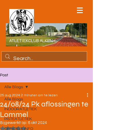
ATLETIEKCLUB ALKEN
Post
Alle Blogs
25 aug 2024
2 minuten om te lezen
Alle Blogs
24/08/24 Pk aflossingen te
INDOORATLETIEK
Lommel
PISTEATLETIEK
Bijgewerkt op:
8 okt 2024
Beoordeeld met NaN uit 5 sterren.
OFFICIELE INFO