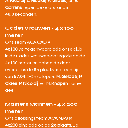
A. Nicolaij
, 
L. Nicolaij
, 
K. Gijbels
, en 
E. 
Gorrens
 liepen deze afstand in 
46,3
 seconden.
Cadet Vrouwen - 4 x 100 
meter
Ons team 
ACA CAD V 
4x100
 vertegenwoordigde onze club 
in de Cadet Vrouwen-categorie op de 
4x100 meter en behaalde daar 
eveneens de 
5e plaats
 met een tijd 
van 
57,04
. DOnze lopers 
M. Geladé
, 
P. 
Claes
, 
P. Nicolaij
, en 
M. Knapen
 namen 
deel.
Masters Mannen - 4 x 200 
meter
Ons aflossingsteam 
ACA MAS M 
4x200
 eindigde op de 
2e plaats
. Ee, 