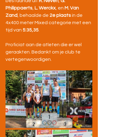
bestaande uit 
R. Neven
, 
G. 
Philippaerts
, 
L. Werckx
, en 
M. Van 
Zand
, behaalde de 
2e plaats
 in de 
4x400 meter Mixed categorie met een 
tijd van 
5:35,35
.
Proficiat aan de atleten die er wel 
geraakten. Bedankt om je club te 
vertegenwoordigen.