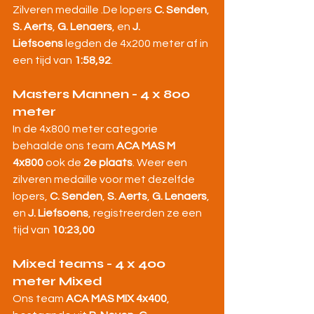
Zilveren medaille .De lopers 
C. Senden
, 
S. Aerts
, 
G. Lenaers
, en 
J. 
Liefsoens
 legden de 4x200 meter af in 
een tijd van 
1:58,92
.
Masters Mannen - 4 x 800 
meter
In de 4x800 meter categorie 
behaalde ons team 
ACA MAS M 
4x800
 ook de 
2e plaats
. Weer een 
zilveren medaille voor met dezelfde 
lopers, 
C. Senden
, 
S. Aerts
, 
G. Lenaers
, 
en 
J. Liefsoens
, registreerden ze een 
tijd van 
10:23,00
Mixed teams - 4 x 400 
meter Mixed
Ons team 
ACA MAS MIX 4x400
, 