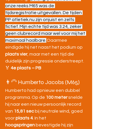
onze reeks M65 was de 
tijdsregistratie uitgevallen. De tijden 
PP 
atletiek.nu
 zijn onjuist en zelfs 
fictief. Mijn echte tijd was 3.24, zeker 
geen clubrecord maar wel voor mij het 
maximaal haalbare.
 Daarmee 
eindigde hij net naast het podium op 
plaats vier
, maar met een tijd die 
duidelijk zijn progressie onderstreept.
🏅 
4e plaats – PB
👨‍🦳 Humberto Jacobs (M65)
Humberto had opnieuw een dubbel 
programma. Op de 
100 meter
 snelde 
hij naar een nieuw persoonlijk record 
van 
15,81 sec
 bij neutrale wind, goed 
voor 
plaats 4
. In het 
hoogspringen
 bevestigde hij zijn 