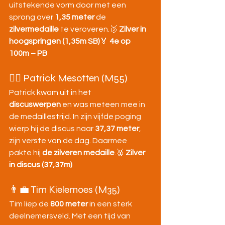
uitstekende vorm door met een 
sprong over 
1,35 meter
 de 
zilvermedaille
 te veroveren.🥈 
Zilver in 
hoogspringen (1,35m SB)
🏅 
4e op 
100m – PB
🧔‍♂️ Patrick Mesotten (M55)
Patrick kwam uit in het 
discuswerpen
 en was meteen mee in 
de medaillestrijd. In zijn vijfde poging 
wierp hij de discus naar 
37,37 meter
, 
zijn verste van de dag. Daarmee 
pakte hij 
de zilveren medaille
.🥈 
Zilver 
in discus (37,37m)
👨‍💼 Tim Kielemoes (M35)
Tim liep de 
800 meter
 in een sterk 
deelnemersveld. Met een tijd van 