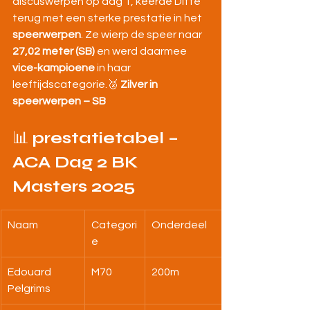
discuswerpen op dag 1, keerde Ditte 
terug met een sterke prestatie in het 
speerwerpen
. Ze wierp de speer naar 
27,02 meter (SB)
 en werd daarmee 
vice-kampioene
 in haar 
leeftijdscategorie.🥈 
Zilver in 
speerwerpen – SB
📊 
prestatietabel – 
ACA Dag 2 BK 
Masters 2025
Naam
Categori
Onderdeel
e
Edouard 
M70
200m
Pelgrims