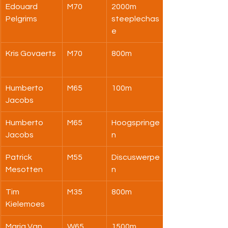
Edouard 
M70
2000m 
Pelgrims
steeplechas
e
Kris Govaerts
M70
800m
Humberto 
M65
100m
Jacobs
Humberto 
M65
Hoogspringe
Jacobs
n
Patrick 
M55
Discuswerpe
Mesotten
n
Tim 
M35
800m
Kielemoes
Maria Van 
W65
1500m