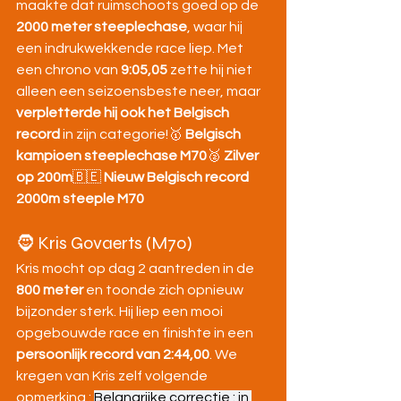
maakte dat ruimschoots goed op de 
2000 meter steeplechase
, waar hij 
een indrukwekkende race liep. Met 
een chrono van 
9:05,05
 zette hij niet 
alleen een seizoensbeste neer, maar 
verpletterde hij ook het Belgisch 
record
 in zijn categorie!🥇 
Belgisch 
kampioen steeplechase M70
🥈 
Zilver 
op 200m
🇧🇪 
Nieuw Belgisch record 
2000m steeple M70
🧔 Kris Govaerts (M70)
Kris mocht op dag 2 aantreden in de 
800 meter
 en toonde zich opnieuw 
bijzonder sterk. Hij liep een mooi 
opgebouwde race en finishte in een 
persoonlijk record van 2:44,00
. We 
kregen van Kris zelf volgende 
opmerking : 
Belangrijke correctie : in 