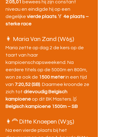
2:05,01
 bewees hij zijn constant 
niveau en eindigde hij op een 
degelijke 
vierde plaats
.🏅 
4e plaats – 
sterke race
👩 Maria Van Zand (W65)
Maria zette op dag 2 de kers op de 
taart van haar 
kampioenschapsweekend. Na 
eerdere titels op de 5000m en 800m, 
won ze ook de 
1500 meter
 in een tijd 
van 
7:20,52 (SB)
. Daarmee kroonde ze 
zich tot 
drievoudig Belgisch 
kampioene
 op dit BK Masters.🥇 
Belgisch kampioene 1500m – SB
👩‍🦰 Ditte Knaepen (W35)
Na een vierde plaats bij het 