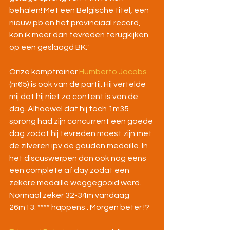
behalen! Met een Belgische titel, een 
nieuw pb en het provinciaal record, 
kon ik meer dan tevreden terugkijken 
op een geslaagd BK."
Onze kamptrainer 
Humberto Jacobs
(m65) is ook van de partij. Hij vertelde 
mij dat hij niet zo content is van de 
dag. Alhoewel dat hij toch 1m35 
sprong had zijn concurrent een goede 
dag zodat hij tevreden moest zijn met 
de zilveren ipv de gouden medaille. In 
het discuswerpen dan ook nog eens 
een complete af day zodat een 
zekere medaille weggegooid werd. 
Normaal zeker 32-34m vandaag 
26m13. **** happens . Morgen beter !?