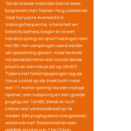
"Sinds enkele maanden ben ik weer 
begonnen met trainen. Nog zoekende 
naar het juiste evenwicht in 
trainingsfrequentie, intensiteit en 
belastbaarheid, begon ik na een 
handvol spring-en spurttrainingen aan 
het BK. Het verspringen werd eerder 
als opwarming gezien, maar leverde 
mij desalniettemin een mooie derde 
plaats en een nieuw pb op (4m87). 
Tijdens het hinkstapspringen lag de 
focus vooral op de zoektocht naar 
een 11-meter sprong. Na een matige 
opener, een nulsprong en een goede 
poging van 10m80, bleek er toch 
stilaan wat vermoeidheid op te 
treden. Eén poging werd overgeslaan, 
waarna ik met frissere benen een 
geldige sprong van 11m13 kon 