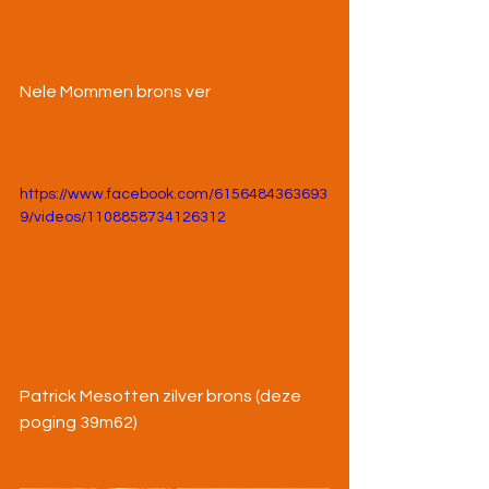
Nele Mommen brons ver
https://www.facebook.com/6156484363693
9/videos/1108858734126312
Patrick Mesotten zilver brons (deze 
poging 39m62)