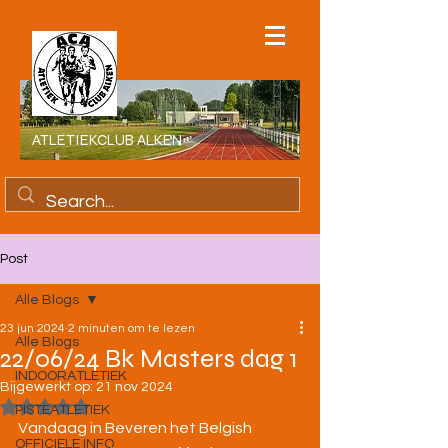
ATLETIEKCLUB ALKEN
Post
Alle Blogs
23 jun 2024
2 minuten om te lezen
Alle Blogs
22/06/24 Bk Masters dag 1
INDOORATLETIEK
Bijgewerkt op:
21 nov 2024
Beoordeeld met NaN uit 5 sterren.
PISTEATLETIEK
Vandaag in Beveren het Belgish 
OFFICIELE INFO