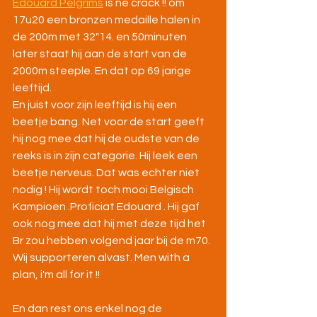
Edouard Pelgrims
 is ne crack !! om 
17u20 een bronzen medaille halen in 
de 200m met 32"14. en 50minuten 
later staat hij aan de start van de 
2000m steeple. En dat op 69 jarige 
leeftijd.
En juist voor zijn leeftijd is hij een 
beetje bang. Net voor de start geeft 
hij nog mee dat hij de oudste van de 
reeks is in zijn categorie. Hij leek een 
beetje nerveus. Dat was echter niet 
nodig ! Hij wordt toch mooi Belgisch 
Kampioen .Proficiat Edouard . Hij gaf 
ook nog mee dat hij met deze tijd het 
Br zou hebben volgend jaar bij de m70. 
Wij supporteren alvast. Men with a 
plan, i'm all for it !!
En dan rest ons enkel nog de 