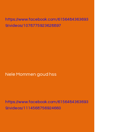
https://www.facebook.com/6156484363693
9/videos/1078775923628897
Nele Mommen goud hss
https://www.facebook.com/6156484363693
9/videos/1114568756924660