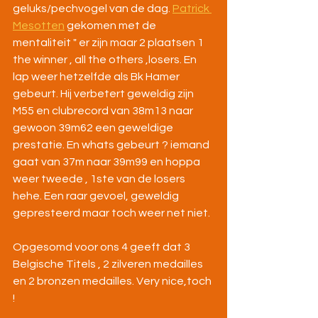
geluks/pechvogel van de dag. 
Patrick 
Mesotten
 gekomen met de 
mentaliteit " er zijn maar 2 plaatsen 1 
the winner , all the others ,losers. En 
lap weer hetzelfde als Bk Hamer 
gebeurt. Hij verbetert geweldig zijn 
M55 en clubrecord van 38m13 naar 
gewoon 39m62 een geweldige 
prestatie. En whats gebeurt ? iemand 
gaat van 37m naar 39m99 en hoppa 
weer tweede , 1ste van de losers 
hehe. Een raar gevoel, geweldig 
gepresteerd maar toch weer net niet. 
Opgesomd voor ons 4 geeft dat 3 
Belgische Titels , 2 zilveren medailles 
en 2 bronzen medailles. Very nice,toch 
!