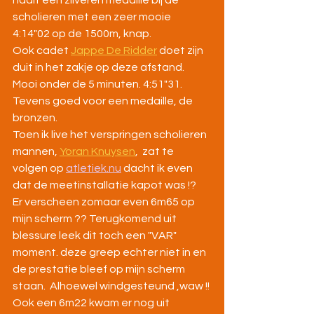
haalt een zilveren medaille bij de 
scholieren met een zeer mooie 
4:14"02 op de 1500m, knap. 
Ook cadet 
Jappe De Ridder
 doet zijn 
duit in het zakje op deze afstand. 
Mooi onder de 5 minuten. 4:51"31. 
Tevens goed voor een medaille, de 
bronzen.
Toen ik live het verspringen scholieren 
mannen, 
Yoran Knuysen
,  zat te 
volgen op 
atletiek.nu
 dacht ik even 
dat de meetinstallatie kapot was !?  
Er verscheen zomaar even 6m65 op 
mijn scherm ?? Terugkomend uit 
blessure leek dit toch een "VAR" 
moment. deze greep echter niet in en 
de prestatie bleef op mijn scherm 
staan.  Alhoewel windgesteund ,waw !! 
Ook een 6m22 kwam er nog uit 