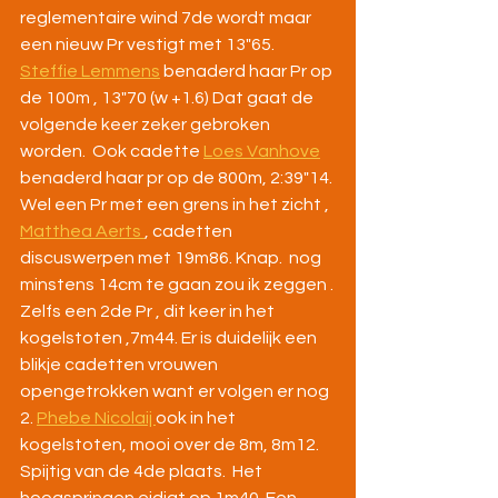
reglementaire wind 7de wordt maar 
een nieuw Pr vestigt met 13"65. 
Steffie Lemmens
 benaderd haar Pr op 
de 100m , 13"70 (w +1.6) Dat gaat de 
volgende keer zeker gebroken 
worden.  Ook cadette 
Loes Vanhove
benaderd haar pr op de 800m, 2:39"14. 
Wel een Pr met een grens in het zicht , 
Matthea Aerts 
, cadetten 
discuswerpen met 19m86. Knap.  nog 
minstens 14cm te gaan zou ik zeggen .
Zelfs een 2de Pr , dit keer in het 
kogelstoten ,7m44. Er is duidelijk een 
blikje cadetten vrouwen 
opengetrokken want er volgen er nog 
2. 
Phebe Nicolaij 
ook in het 
kogelstoten, mooi over de 8m, 8m12. 
Spijtig van de 4de plaats.  Het 