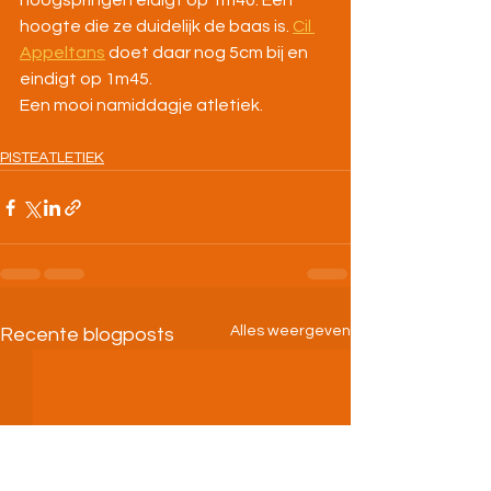
hoogspringen eidigt op 1m40. Een 
hoogte die ze duidelijk de baas is. 
Cil 
Appeltans
 doet daar nog 5cm bij en 
eindigt op 1m45. 
Een mooi namiddagje atletiek.
PISTEATLETIEK
Alles weergeven
Recente blogposts