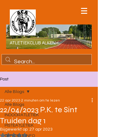
ATLETIEKCLUB ALKEN
Post
Alle Blogs
22 apr 2023
2 minuten om te lezen
Alle Blogs
22/04/2023 P.K. te Sint
INDOORATLETIEK
Truiden dag 1
PISTEATLETIEK
Bijgewerkt op:
27 apr 2023
Beoordeeld met NaN uit 5 sterren.
OFFICIELE INFO