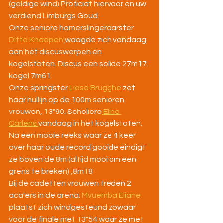
(geldige wind) Proficiat hiervoor en uw 
verdiend Limburgs Goud.
Onze seniore hamerslingeraarster 
Ditte Knaepen
waagde zich vandaag 
aan het discuswerpen en 
kogelstoten. Discus een solide 27m17. 
kogel 7m61. 
Onze springster 
Liese Brugghe
 zet 
haar nullijn op de 100m senioren 
vrouwen, 13"90. Scholiere
 Eline 
Carlens 
vandaag in het kogelstoten. 
Na een mooie reeks waar ze 4 keer 
over haar oude record gooide eindigt 
ze boven de 8m (altijd mooi om een 
grens te breken) ,8m18
Bij de cadetten vrouwen treden 2 
aca'ers in de arena. 
Mvuemba Eliane
plaatst zich windgesteund zowaar 
voor de finale met 13"54 waar ze met 