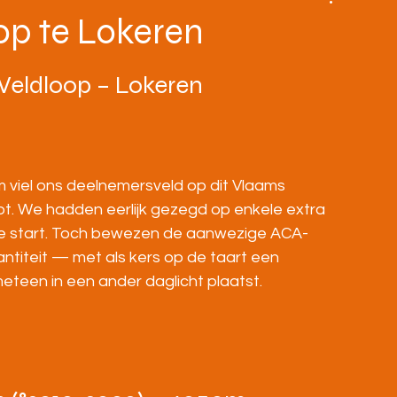
BOVENBOUW
MASTERS
HOME
op te Lokeren
eldloop – Lokeren
 viel ons deelnemersveld op dit Vlaams 
t. We hadden eerlijk gezegd op enkele extra 
e start. Toch bewezen de aanwezige ACA-
wantiteit — met als kers op de taart een 
teen in een ander daglicht plaatst.