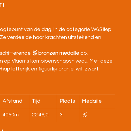
0m
ogtepunt van de dag. In de categorie W65 liep 
 Ze verdeelde haar krachten uitstekend en 
 schitterende 
🥉 bronzen medaille
 op.
m op Vlaams kampioenschapsniveau. Met deze 
 letterlijk en figuurlijk oranje-wit-zwart.
Afstand
Tijd
Plaats
Medaille
4050m
22:46,0
3
🥉