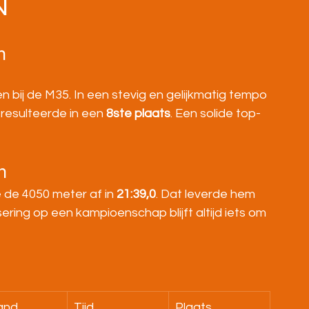
N
m
n bij de M35. In een stevig en gelijkmatig tempo 
 resulteerde in een 
8ste plaats
. Een solide top-
m
 de 4050 meter af in 
21:39,0
. Dat leverde hem 
ering op een kampioenschap blijft altijd iets om 
and
Tijd
Plaats