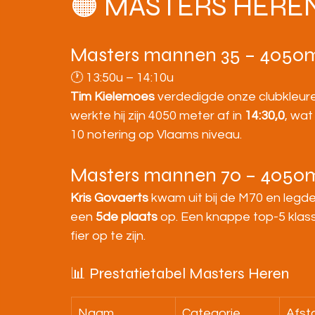
🟠 MASTERS HERE
Masters mannen 35 – 4050
🕐 13:50u – 14:10u
Tim Kielemoes
 verdedigde onze clubkleure
werkte hij zijn 4050 meter af in 
14:30,0
, wat
10 notering op Vlaams niveau.
Masters mannen 70 – 4050
Kris Govaerts
 kwam uit bij de M70 en legde
een 
5de plaats
 op. Een knappe top-5 klass
fier op te zijn.
📊 Prestatietabel Masters Heren
Naam
Categorie
Afst