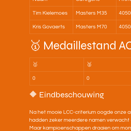
Tim Kielemoes
Masters M35
405
Kris Govaerts
Masters M70
405
🥇 Medaillestand A
🥇
🥈
0
0
🔶 Eindbeschouwing
Na het mooie LCC-criterium oogde onze a
hadden zeker meerdere namen verwacht a
Maar kampioenschappen draaien om mome