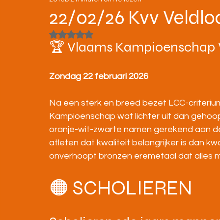
STRATENLOPEN
JEUGD/ONDERBOUW
22/02/26 Kvv Veldlo
Beoordeeld met NaN uit 5 sterren.
KAMPIOENSCHAPPEN
🏆 Vlaams Kampioenschap V
Zondag 22 februari 2026
Na een sterk en breed bezet LCC-criterium
Kampioenschap wat lichter uit dan gehoop
oranje-wit-zwarte namen gerekend aan d
atleten dat kwaliteit belangrijker is dan k
onverhoopt bronzen eremetaal dat alles me
🟠 SCHOLIEREN