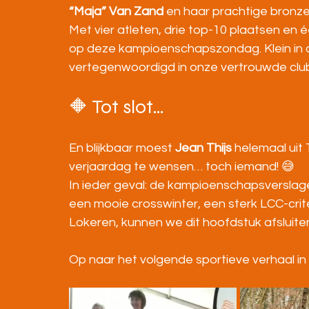
“Maja” Van Zand
 en haar prachtige bronze
Met vier atleten, drie top-10 plaatsen en
op deze kampioenschapszondag. Klein in a
vertegenwoordigd in onze vertrouwde club
🔶 Tot slot…
En blijkbaar moest 
Jean Thijs
 helemaal uit
verjaardag te wensen… toch iemand! 😅
In ieder geval: de kampioenschapsverslage
een mooie crosswinter, een sterk LCC-crit
Lokeren, kunnen we dit hoofdstuk afsluite
Op naar het volgende sportieve verhaal i