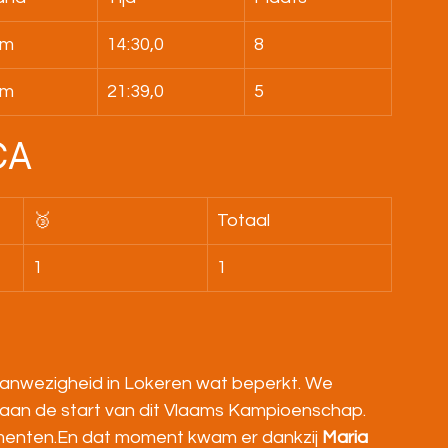
0m
14:30,0
8
0m
21:39,0
5
CA
🥉
Totaal
1
1
anwezigheid in Lokeren wat beperkt. We 
an de start van dit Vlaams Kampioenschap.
nten.En dat moment kwam er dankzij 
Maria 