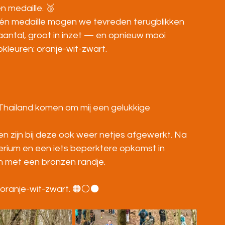
n medaille. 🥉
 één medaille mogen we tevreden terugblikken 
antal, groot in inzet — en opnieuw mooi 
kleuren: oranje-wit-zwart.
 Thailand komen om mij een gelukkige 
n zijn bij deze ook weer netjes afgewerkt. Na 
erium en een iets beperktere opkomst in 
n met een bronzen randje.
n oranje-wit-zwart. 🟠⚪⚫