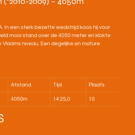
n (°2010-2009) – 4050m
. In een sterk bezette wedstrijd koos hij voor 
ield mooi stand over de 4050 meter en klokte 
p Vlaams niveau. Een degelijke en mature 
Afstand
Tijd
Plaats
4050m
14:25,0
10
S