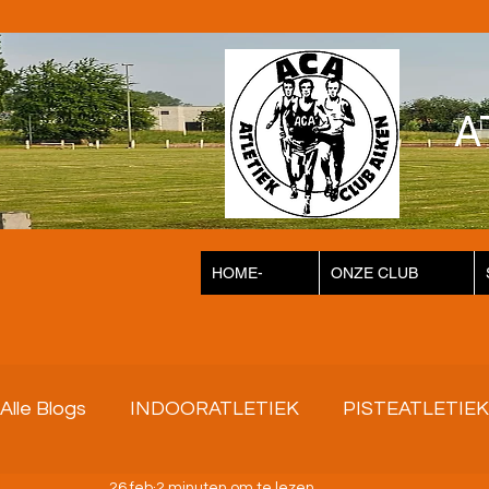
A
HOME-
ONZE CLUB
Alle Blogs
INDOORATLETIEK
PISTEATLETIEK
26 feb
2 minuten om te lezen