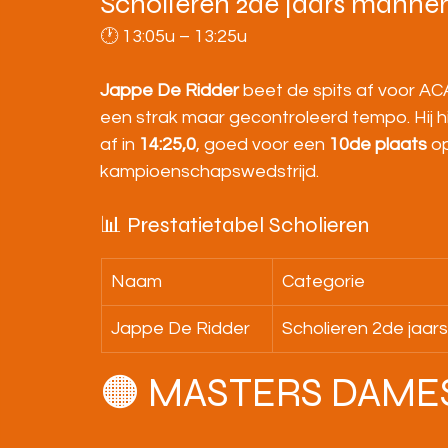
Scholieren 2de jaars manne
🕐 13:05u – 13:25u
Jappe De Ridder
 beet de spits af voor ACA
een strak maar gecontroleerd tempo. Hij h
af in 
14:25,0
, goed voor een 
10de plaats
 o
kampioenschapswedstrijd.
📊 Prestatietabel Scholieren
Naam
Categorie
Jappe De Ridder
Scholieren 2de jaars
🟠 MASTERS DAME