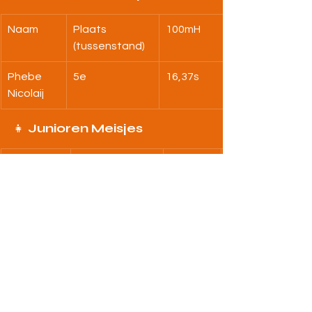
Naam
Plaats 
100mH
(tussenstand)
Phebe 
5e
16,37s
Nicolaij
👧 
Junioren Meisjes
Naam
Plaats 
100mH
(tussenstand)
Elena 
1e
17,91s
Roncada
PISTEATLETIEK
BOVENBOUW
HOME