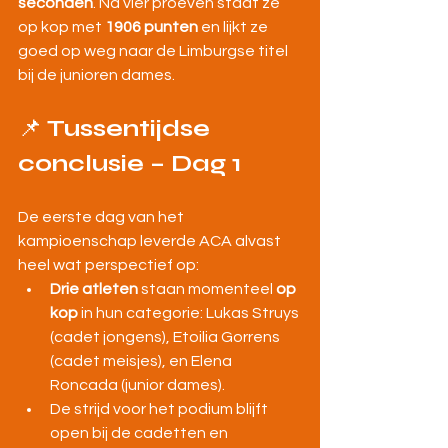
seconden
. Na vier proeven staat ze 
op kop met 
1906 punten
 en lijkt ze 
goed op weg naar de Limburgse titel 
bij de junioren dames.
📌 
Tussentijdse 
conclusie – Dag 1
De eerste dag van het 
kampioenschap leverde ACA alvast 
heel wat perspectief op:
Drie atleten
 staan momenteel 
op 
kop
 in hun categorie: Lukas Struys 
(cadet jongens), Etoilia Gorrens 
(cadet meisjes), en Elena 
Roncada (junior dames).
De strijd voor het podium blijft 
open bij de cadetten en 