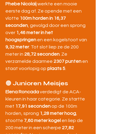
Phebe Nicolaij
 werkte een mooie 
eerste dag af. Ze opende met een 
vlotte 
100m horden in 16,37 
seconden
, gevolgd door een sprong 
over 
1,46 meter in het 
hoogspringen
 en een kogelstoot van 
9,32 meter
. Tot slot liep ze de 200 
meter in 
28,72 seconden
. Ze 
verzamelde daarmee 
2307 punten
 en 
staat voorlopig op 
plaats 5
.
🟠 
Junioren Meisjes
Elena Roncada
 verdedigt de ACA-
kleuren in haar categorie. Ze startte 
met 
17,91 seconden
 op de 100m 
horden, sprong 
1,28 meter hoog
, 
stootte 
7,60 meter kogel
 en liep de 
200 meter in een scherpe 
27,82 