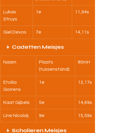
Lukas 
1e
11,94s
Struys
Giel Devos
7e
14,11s
👧 
Cadetten Meisjes
Naam
Plaats 
80mH
(tussenstand)
Etoilia 
1e
12,17s
Gorrens
Kaat Gijbels
5e
14,69s
Line Nicolaij
9e
15,59s
👧 
Scholieren Meisjes