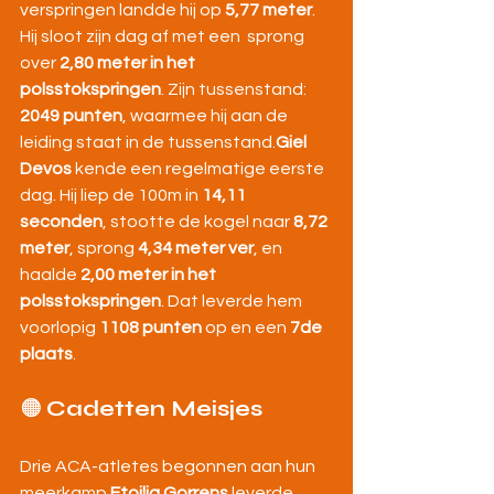
verspringen landde hij op 
5,77 meter
. 
Hij sloot zijn dag af met een  sprong 
over 
2,80 meter in het 
polsstokspringen
. Zijn tussenstand: 
2049 punten
, waarmee hij aan de 
leiding staat in de tussenstand.
Giel 
Devos
 kende een regelmatige eerste 
dag. Hij liep de 100m in 
14,11 
seconden
, stootte de kogel naar 
8,72 
meter
, sprong 
4,34 meter ver
, en 
haalde 
2,00 meter in het 
polsstokspringen
. Dat leverde hem 
voorlopig 
1108 punten
 op en een 
7de 
plaats
.
🟠 
Cadetten Meisjes
Drie ACA-atletes begonnen aan hun 
meerkamp.
Etoilia Gorrens
 leverde 