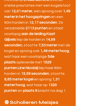
sterke prestaties met een kogelstoot 
van 
12,01 meter
, een sprong over 
1,49 
meter in het hoogspringen
 en een 
80m horden in 
12,17 seconden
. Ze 
verzamelde 
2113 punten
 en staat 
voorlopig 
aan de leiding
.
Kaat 
Gijbels
 liep de horden in 
14,69 
seconden
, stootte 
7,53 meter
 met de 
kogel en sprong ook 
1,49 meter hoog
, 
wat haar een voorlopige 
5de 
plaats
 opleverde met 
1529 
punten
.
Line Nicolaij
 liep haar 80m 
horden in 
15,59 seconden
, stootte 
8,65 meter kogel
 en sprong 
1,31 
meter hoog
, wat haar op 
1320 
punten
 en 
plaats 9
 bracht na dag 1.
🟠 
Scholieren Meisjes