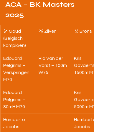
ACA – BK Masters 
2025
🥇 Goud 
🥈 Zilver
🥉 Brons
(Belgisch 
kampioen)
Edouard 
Ria Van der 
Kris 
Pelgrims – 
Vorst – 100m 
Govaerts – 
Verspringen 
W75
1500m M70
M70
Edouard 
Kris 
Pelgrims – 
Govaerts – 
80mH M70
5000m M70
Humberto 
Humberto 
Jacobs – 
Jacobs – 