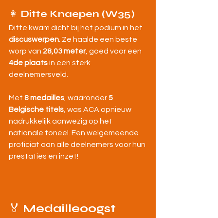
👩 
Ditte Knaepen (W35)
Ditte kwam dicht bij het podium in het 
discuswerpen
. Ze haalde een beste 
worp van 
28,03 meter
, goed voor een 
4de plaats
 in een sterk 
deelnemersveld.
Met 
8 medailles
, waaronder 
5 
Belgische titels
, was ACA opnieuw 
nadrukkelijk aanwezig op het 
nationale toneel. Een welgemeende 
proficiat aan alle deelnemers voor hun 
prestaties en inzet!
🏅 
Medailleoogst 