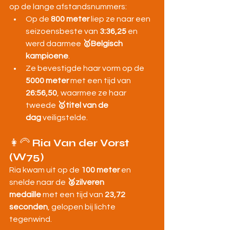
op de lange afstandsnummers:
Op de 
800 meter
 liep ze naar een 
seizoensbeste van 
3:36,25
 en 
werd daarmee 
🥇Belgisch 
kampioene
.
Ze bevestigde haar vorm op de 
5000 meter
 met een tijd van 
26:56,50
, waarmee ze haar 
tweede 
🥇titel van de 
dag
 veiligstelde.
👩‍🦳 
Ria Van der Vorst 
(W75)
Ria kwam uit op de 
100 meter
 en 
snelde naar de 
🥈zilveren 
medaille
 met een tijd van 
23,72 
seconden
, gelopen bij lichte 
tegenwind.