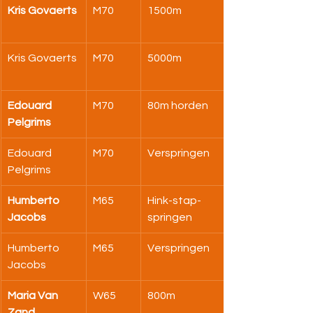
Kris Govaerts
M70
1500m
Kris Govaerts
M70
5000m
Edouard 
M70
80m horden
Pelgrims
Edouard 
M70
Verspringen
Pelgrims
Humberto 
M65
Hink-stap-
Jacobs
springen
Humberto 
M65
Verspringen
Jacobs
Maria Van 
W65
800m
Zand