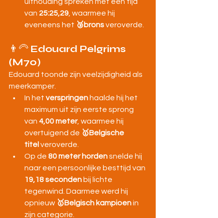
uithouding spreken met een tijd 
van 
25:25,29
, waarmee hij 
eveneens het 
🥉brons
 veroverde.
👨‍🦳 
Edouard Pelgrims 
(M70)
Edouard toonde zijn veelzijdigheid als 
meerkamper.
In het 
verspringen
 haalde hij het 
maximum uit zijn eerste sprong 
van 
4,00 meter
, waarmee hij 
overtuigend de 
🥇Belgische 
titel
 veroverde.
Op de 
80 meter horden
 snelde hij 
naar een persoonlijke besttijd van 
19,18 seconden
 bij lichte 
tegenwind. Daarmee werd hij 
opnieuw 
🥇Belgisch kampioen
 in 
zijn categorie.