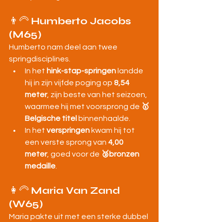
👨‍🦳 
Humberto Jacobs 
(M65)
Humberto nam deel aan twee 
springdisciplines.
In het 
hink-stap-springen
 landde 
hij in zijn vijfde poging op 
8,54 
meter
, zijn beste van het seizoen, 
waarmee hij met voorsprong de 
🥇
Belgische titel
 binnenhaalde.
In het 
verspringen
 kwam hij tot 
een verste sprong van 
4,00 
meter
, goed voor de 
🥉bronzen 
medaille
.
👩‍🦳 
Maria Van Zand 
(W65)
Maria pakte uit met een sterke dubbel 