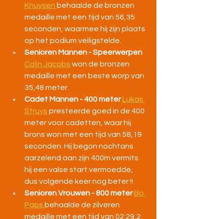
Knuysen 
behaalde de bronzen 
medaille met een tijd van 56,35 
seconden, waarmee hij zijn plaats 
op het podium veiligstelde.
Senioren Mannen - Speerwerpen 
Colin Jacobs
 won de bronzen 
medaille met een beste worp van 
35,48 meter.
Cadet Mannen - 400 meter 
Lukas 
Struys
 presteerde goed in de 400 
meter voor cadetten, waar hij 
brons won met een tijd van 58,19 
seconden. Hij begon nochtans 
aarzelend aan zijn 400m vermits 
hij een valse start vermoedde, 
dus volgende keer nog beter !!
Senioren Vrouwen - 800 meter 
Bo 
Paps 
behaalde de zilveren 
medaille met een tijd van 02:29,2, 