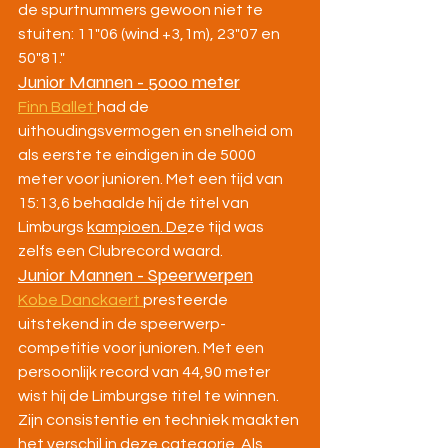
de spurtnummers gewoon niet te 
stuiten: 11"06 (wind +3,1m), 23"07 en 
50"81."
Junior Mannen - 5000 meter
Finn Ballet 
had de 
uithoudingsvermogen en snelheid om 
als eerste te eindigen in de 5000 
meter voor junioren. Met een tijd van 
15:13,6 behaalde hij de titel van 
Limburgs 
kampioen. De
ze 
tijd was 
zelfs een Clubrecord waard.
Junior Mannen - Speerwerpen
Kobe Danckaert 
presteerde 
uitstekend in de speerwerp-
competitie voor junioren. Met een 
persoonlijk record van 44,90 meter 
wist hij de Limburgse titel te winnen. 
Zijn consistentie en techniek maakten 
het verschil in deze categorie. Als 