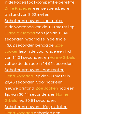
In de kogelstoot-competitie bereikte 
Ditte Knaepen 
een seizoensbeste 
afstand van 8,52 meter.
Scholier Vrouwen - 100 meter
In de voorronde van de 100 meter liep 
Eliane Mvuemba
 een tijd van 13,46 
seconden, waarna ze in de finale 
13,62 seconden behaalde. 
Zoë 
Jooken 
liep in de voorronde een tijd 
van 14,01 seconden, en 
Hanne Gijbels
voltooide de race in 14,95 seconden.
Scholier Vrouwen - 200 meter
Elena Roncada 
liep de 200 meter in 
29,46 seconden. Voor haar een 
nieuwe afstand .
Zoë Jooken 
had een 
tijd van 30,41 seconden, en 
Hanne 
Gijbels
 liep 30,91 seconden.
Scholier Vrouwen - Kogelstoten
Elena Roncada
 behaalde een 