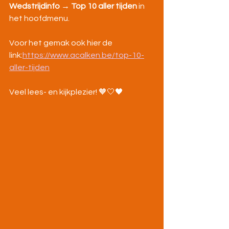
Wedstrijdinfo → Top 10 aller tijden
 in 
het hoofdmenu.
Voor het gemak ook hier de 
link:
https://www.acalken.be/top-10-
aller-tijden
Veel lees- en kijkplezier! 🧡🤍🖤