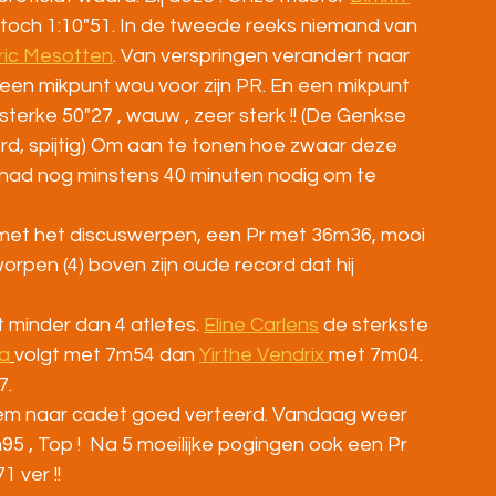
toch 1:10"51. In de tweede reeks niemand van 
ric Mesotten
. Van verspringen verandert naar 
een mikpunt wou voor zijn PR. En een mikpunt 
zersterke 50"27 , wauw , zeer sterk !! (De Genkse 
rd, spijtig) Om aan te tonen hoe zwaar deze 
 had nog minstens 40 minuten nodig om te 
met het discuswerpen, een Pr met 36m36, mooi
worpen (4) boven zijn oude record dat hij 
 minder dan 4 atletes. 
Eline Carlens
 de sterkste 
a
volgt met 7m54 dan 
Yirthe Vendrix 
met 7m04. 
7.
iem naar cadet goed verteerd. Vandaag weer 
m95 , Top !  Na 5 moeilijke pogingen ook een Pr 
 ver !!