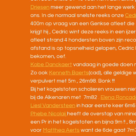
Driesen
 meer gewend aan het lange werk 
ons. In de normaal snelste reeks onze 
Ced
400m op vraag van een Genkse atleet die 
krijgt hij , Cedric wint deze reeks in een ij
atleet strand 4 hondersten boven zijn reco
afstand is op topsnelheid gelopen, Cedric
bekomen, oef.
Kobe Danckaert
 vandaag in goede doen 
Zo ook 
Kenneth Baerts
(cad), alle geldige 
verpulvert met 5m , 26m98. Bonk !!!
Bij het kogelstoten scholieren vrouwen niet
bij de Alkenaren met  7m82 . 
Elena Roncad
Liesl Vandersteen
 in haar eerste keer 6m6
Phebe Nicolaij 
heeft de overstap van min
een Pr in het kogelstoten en bijna 9m !! , 8
voor 
Matthea Aerts
 want de 6de gaat 7m71