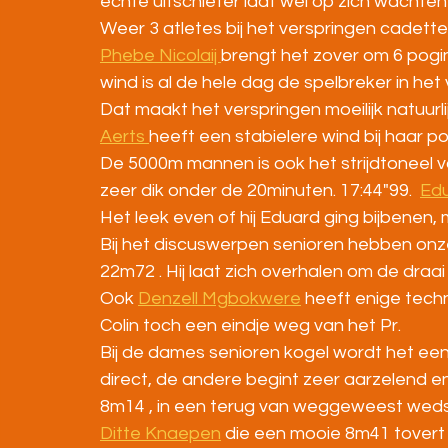
echte uitschieter laat wel op zich wachte
Weer 3 atletes bij het verspringen cadett
Phebe Nicolaij 
brengt het zover om 6 pogi
wind is al de hele dag de spelbreker in he
Dat maakt het verspringen moeilijk natuurlij
Aerts 
heeft een stabielere wind bij haar p
De 5000m mannen is ook het strijdtoneel v
zeer dik onder de 20minuten. 17:44"99.  
Edu
Het leek even of hij Eduard ging bijbenen, 
Bij het discuswerpen senioren hebben onze 
22m72 . Hij laat zich overhalen om de draai 
Ook 
Denzell Mgbokwere
 heeft enige tech
Colin toch een eindje weg van het Pr. 
Bij de dames senioren kogel wordt het een
direct, de andere begint zeer aarzelend en
8m14 , in een terug van weggeweest wedst
Ditte Knaepen
 die een mooie 8m41 tovert 