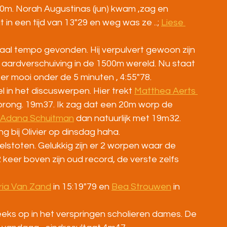
m. Norah Augustinas (jun) kwam ,zag en 
t in een tijd van 13"29 en weg was ze ..; 
Liese 
eaal tempo gevonden. Hij verpulvert gewoon zijn 
ardverschuiving in de 1500m wereld. Nu staat 
er mooi onder de 5 minuten , 4:55"78.
in het discuswerpen. Hier trekt 
Matthea Aerts 
rong. 19m37. Ik zag dat een 20m worp de 
Adana Schuitman
 dan natuurlijk met 19m32. 
ng bij Olivier op dinsdag haha.
ogelstoten. Gelukkig zijn er 2 worpen waar de 
 keer boven zijn oud record, de verste zelfs 
ia Van Zand
 in 15:19"79 en 
Bea Strouwen
 in 
eeks op in het verspringen scholieren dames. De 