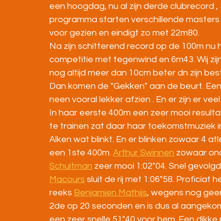
een hoogdag, nu al zijn derde clubrecord , 
programma starten verschillende masters n
voor gezien en eindigt zo met 22m80.
Na zijn schitterend record op de 100m nu h
competitie met tegenwind en 6m43. Wij zijn 
nog altijd meer dan 10cm beter dn zijn best
Dan komen de "Gekken" aan de beurt. Een 40
neen vooral lekker afzien . En er zijn er ve
In haar eerste 400m een zeer mooi resulta
te trainen zat daar haar toekomstmuziek in.
Alken wat blinkt. En er blinken zowaar 4 at
een 1ste 400m. 
Arthur Swinnen
 zowaar ond
Schuitman
 zeer mooi 1:02"04. Snel gevolgd
Macours
 sluit de rij met 1:06"58. Proficiat
reeks 
Benjamien Mathijs
, wegens nog geen t
2de op 20 seconden en is dus al aangekom
een zeer snelle 51"40 voor hem. Een dikke 