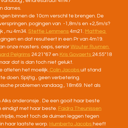
n vandaag , eindresultaat 4m47
en dames.
ngen binnen de 10cm verschil te brengen. De 
t verspringen. pogingen van  -1,8m/s en +2,5m/s? 
k , nu 4m34. 
Steffie Lemmens
 4m21. 
Matthea 
ogingen en dat resulteert in een Pr van 4m19.
an onze masters. oeps, senior 
Wouter Ruymen 
ard Pelgrims
 24:21"67 en 
Kris Govaerts 
24:55"18
maar dat is dan toch niet gelukt.
atleten het moeilijk.
 Colin Jacobs 
uit stand 
te doen. Spijtig , geen verbetering.
nische problemen vandaag , 18m69. Net als 
 Alks onderonsje . De een gooit haar beste 
 eindigt met haar beste. 
Faidra Theunissen
rijdje, moet toch de duimen leggen tegen 
in haar laatste worp. 
Humberto Jacobs 
heeft 