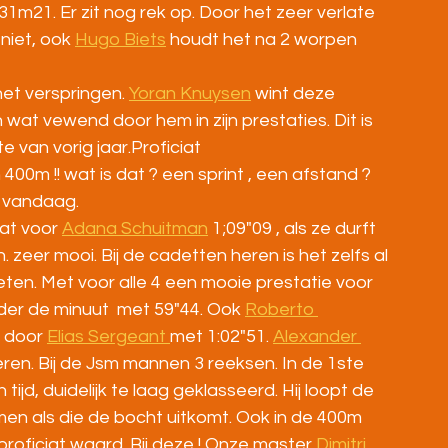
31m21. Er zit nog rek op. Door het zeer verlate 
iet, ook 
Hugo Biets
 houdt het na 2 worpen 
et verspringen. 
Yoran Knuysen
 wint deze 
wat vewend door hem in zijn prestaties. Dit is 
e van vorig jaar.Proficiat
0m !! wat is dat ? een sprint , een afstand ? 
el vandaag.
at voor 
Adana Schuitman
 1;09"09 , als ze durft 
 zeer mooi. Bij de cadetten heren is het zelfs al 
leten. Met voor alle 4 een mooie prestatie voor 
er de minuut  met 59"44. Ook 
Roberto 
 door 
Elias Sergeant 
met 1:02"51. 
Alexander 
 heren. Bij de Jsm mannen 3 reeksen. In de 1ste 
ijd, duidelijk te laag geklasseerd. Hij loopt de 
en als die de bocht uitkomt. Ook in de 400m 
proficiat waard. Bij deze ! Onze master 
Dimitri 