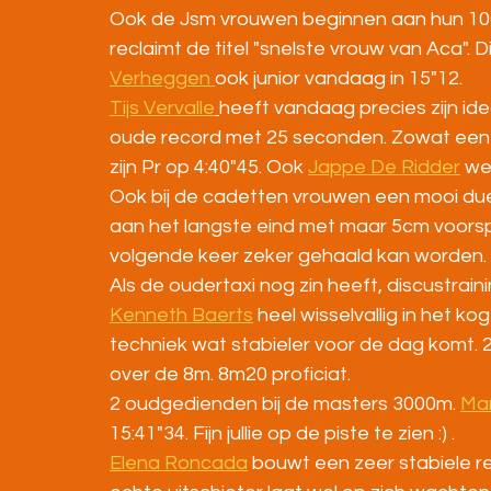
Ook de Jsm vrouwen beginnen aan hun 100
reclaimt de titel "snelste vrouw van Aca". Di
Verheggen 
ook junior vandaag in 15"12.
Tijs Vervalle
heeft vandaag precies zijn id
oude record met 25 seconden. Zowat een a
zijn Pr op 4:40"45. Ook 
Jappe De Ridder
 we
Ook bij de cadetten vrouwen een mooi duel 
aan het langste eind met maar 5cm voorsp
volgende keer zeker gehaald kan worden. 
Als de oudertaxi nog zin heeft, discustraini
Kenneth Baerts
 heel wisselvallig in het k
techniek wat stabieler voor de dag komt. 2
over de 8m. 8m20 proficiat.
2 oudgedienden bij de masters 3000m. 
Mar
15:41"34. Fijn jullie op de piste te zien :) .
Elena Roncada
 bouwt een zeer stabiele r