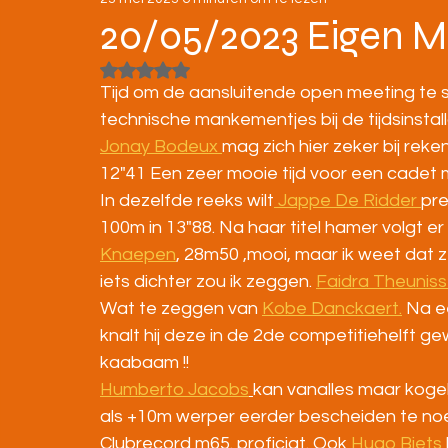
STRATENLOPEN
JEUGD/ONDERBOUW
20/05/2023 Eigen M
Beoordeeld met NaN uit 5 sterren.
KAMPIOENSCHAPPEN
Tijd om de aansluitende open meeting te st
technische mankementjes bij de tijdsinsta
Jonay Bodeux 
mag zich hier zeker bij reke
12"41 Een zeer mooie tijd voor een cadet 
In dezelfde reeks wilt
 Jappe De Ridder 
pre
100m in 13"88. Na haar titel hamer volgt 
Knaepen
, 28m50 ,mooi, maar ik weet dat z
iets dichter zou ik zeggen. 
Faidra Theunis
Wat te zeggen van 
Kobe Danckaert.
 Na e
knalt hij deze in de 2de competitiehelft ge
kaabaam !!
Humberto Jacobs
kan vanalles maar kogel 
als +10m werper eerder bescheiden te noe
Clubrecord m65. proficiat. Ook 
Hugo Biets