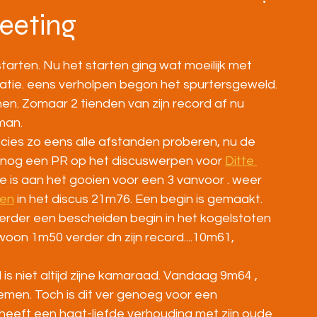
BOVENBOUW
MASTERS
HOME
eeting
arten. Nu het starten ging wat moeilijk met 
llatie. eens verholpen begon het spurtersgeweld.
nen. Zomaar 2 tienden van zijn record af nu 
man. 
cies zo eens alle afstanden proberen, nu de 
er nog een PR op het discuswerpen voor 
Ditte 
e is aan het gooien voor een 3 vanvoor . weer 
sen
 in het discus 21m76. Een begin is gemaakt.
erder een bescheiden begin in het kogelstoten 
woon 1m50 verder dn zijn record....10m61, 
is niet altijd zijne kamaraad. Vandaag 9m64 , 
men. Toch is dit ver genoeg voor een 
 heeft een haat-liefde verhouding met zijn oude 