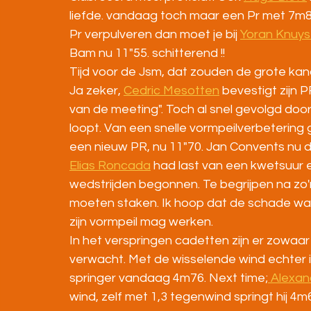
liefde. vandaag toch maar een Pr met 7m83
Pr verpulveren dan moet je bij 
Yoran Knuy
Bam nu 11"55. schitterend !!
Tijd voor de Jsm, dat zouden de grote ka
Ja zeker, 
Cedric Mesotten
 bevestigt zijn 
van de meeting". Toch al snel gevolgd doo
loopt. Van een snelle vormpeilverbetering
een nieuw PR, nu 11"70. Jan Convents nu d
Elias Roncada
 had last van een kwetsuur e
wedstrijden begonnen. Te begrijpen na zo'n
moeten staken. Ik hoop dat de schade wat m
zijn vormpeil mag werken.
In het verspringen cadetten zijn er zowaar
verwacht. Met de wisselende wind echter is 
springer vandaag 4m76. Next time;
 Alexa
wind, zelf met 1,3 tegenwind springt hij 4m