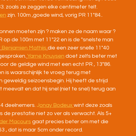
. zoals ze zeggen elke centimeter telt.
sen
 zijn. 100m ,goede wind, vorig PR 11"84..
nonnen moeten zijn ? maken ze de naam waar ?
PR op de 100m met 11"22 en is de "snelste man 
r
Benjamien Mathijs
die een zeer snelle 11"40 
 gesproken.
Yarne Knuysen
 doet zelfs beter met 
oor de geldige wind met een echt PR , 13"86. 
n is waarschijnlijk te vroeg terug met 
 geweldig seizoensbegin. Hij heeft de strijd 
eevalt en dat hij snel (niet te snel) terug aan 
 4 deelnemers. 
J
onay Bodeux 
wint deze zoals 
de prestatie niet zo ver als verwacht. Als 5+ 
nder Macours
 gaat precies beter om met die 
63 , dat is maar 5cm onder record.