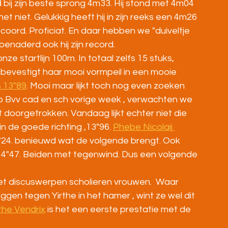
d bij zijn beste sprong 4m33. Hij stond met 4m04 
et niet. Gelukkig heeft hij in zijn reeks een 4m26 
oord. Proficiat. En daar hebben we "duiveltje 
enaderd ook hij zijn record.
 startlijn 100m. In totaal zelfs 15 stuks, 
 bevestigt haar mooi vormpeil in een mooie 
 13"89
. Mooi maar lijkt toch nog even zoeken 
op Bvv cad en sch vorige week , verwachten we 
 doorgetrokken. Vandaag lijkt echter niet die 
in de goede richting ,13"96. 
Phebe Nicolaij 
4"24. benieuwd wat de volgende brengt. Ook 
 14"47. Beiden met tegenwind. Dus een volgende 
et discuswerpen scholieren vrouwen.  Waar 
gen tegen Yirthe in het hamer , wint ze wel dit 
rthe Vendrix
 is het een eerste prestatie met de 