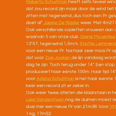
Roberto Schuitman 
heeft zelfs teveel win
dat zou record zijn maar door de wind telt h
zitten met tegenwind ,dus toch een Pr gesc
doet al" 
Jappe De Ridder
 weer. Met 4m27 b
Ook verschillende cadetten vrouwen aan onze
waarvan 5 van onze club. 
Eliane Mvuemba
13"47, tegenwind 1,5m/s. 
Steffie Lemmens
voor een nieuw Pr. Na haar zeer mooi Pr 
dat voor 
Zoe Jooken 
de lijn vandaag wordt
dag te zijn. Toch terug onder 14". Een stop 
produceert haar eerste 100m. Haar tijd 1
voor 
Adana Schuitman
 is het haar eerste
keer een record zit er zeker in.
Ook weer twee atleten die klaarstaan in h
Liesl Vandersteen 
nog de duimen moest leg
duel mer een nieuw Pr van 21m38. Voor
Yi
1 kg, 17m52.