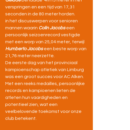
Geladé
 behaalde  4m15 meter in het 
verspringen en een tijd van 17,31 
seconden in de 80 meter horden.
in het discuswerpen voor senioren 
mannen waarin 
Colin Jacobs
 een 
persoonlijk seizoenrecord vestigde 
met een worp van 25,04 meter, terwijl 
Humberto Jacobs
 een beste worp van 
21,76 meter neerzette.
De eerste dag van het provinciaal 
kampioenschap atletiek van Limburg 
was een groot succes voor AC Alken. 
Met een reeks medailles, persoonlijke 
records en kampioenen lieten de 
atleten hun vaardigheden en 
potentieel zien, wat een 
veelbelovende toekomst voor onze 
club betekent.