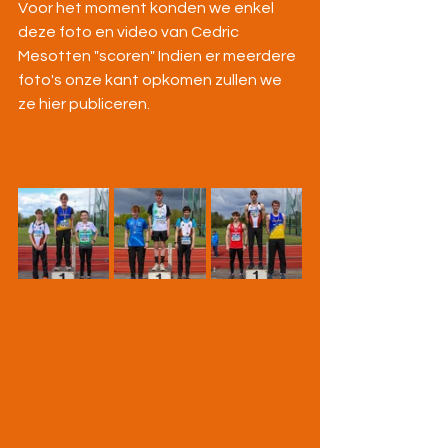
Voor het moment konden we enkel 
deze foto en video van Cedric 
Mesotten "scoren" Indien er meerdere 
foto's onze kant opkomen zullen we 
ze hier publiceren.