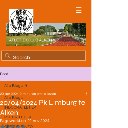
ATLETIEKCLUB ALKEN
Post
Alle Blogs
20 apr 2024
2 minuten om te lezen
Alle Blogs
20/04/2024 Pk Limburg te
INDOORATLETIEK
Alken
PISTEATLETIEK
Bijgewerkt op:
21 nov 2024
Beoordeeld met NaN uit 5 sterren.
OFFICIELE INFO