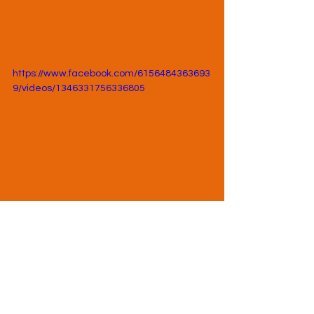
https://www.facebook.com/6156484363693
9/videos/1346331756336805
PISTEATLETIEK
BOVENBOUW
MASTERS