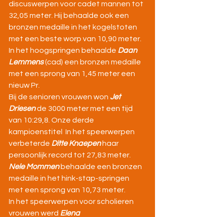
discuswerpen voor cadet mannen tot 
32,05 meter. Hij behaalde ook een 
bronzen medaille in het kogelstoten 
met een beste worp van 10,90 meter. 
In het hoogspringen behaalde 
Daan 
Lemmens
 (cad) een bronzen medaille 
met een sprong van 1,45 meter een 
nieuw Pr.
Bij de senioren vrouwen won 
Jet 
Driesen
 de 3000 meter met een tijd 
van 10:29,8. Onze derde 
kampioenstitel  In het speerwerpen 
verbeterde 
Ditte Knaepen
 haar 
persoonlijk record tot 27,83 meter. 
Nele Mommen
 behaalde een bronzen 
medaille in het hink-stap-springen 
met een sprong van 10,73 meter.
In het speerwerpen voor scholieren 
vrouwen werd 
Elena 