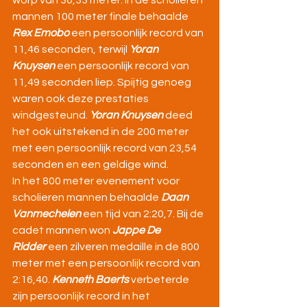
worp van 36,33 meter. In de scholieren 
mannen 100 meter finale behaalde 
Rex Emobo
 een persoonlijk record van 
11,46 seconden, terwijl 
Yoran 
Knuysen
 een persoonlijk record van 
11,49 seconden liep. Spijtig genoeg 
waren ook deze prestaties 
windgesteund. 
Yoran Knuysen
 deed 
het ook uitstekend in de 200 meter 
met een persoonlijk record van 23,54 
seconden en een geldige wind.
In het 800 meter evenement voor 
scholieren mannen behaalde 
Daan 
Vanmechelen
 een tijd van 2:20,7. Bij de 
cadet mannen won 
Jappe De 
Ridder
 een zilveren medaille in de 800 
meter met een persoonlijk record van 
2:16,40. 
Kenneth Baerts
 verbeterde 
zijn persoonlijk record in het 