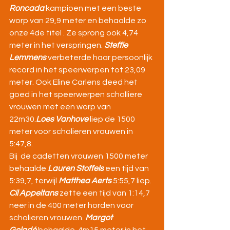
Roncada
 kampioen met een beste 
worp van 29,9 meter en behaalde zo 
onze 4de titel . Ze sprong ook 4,74 
meter in het verspringen. 
Steffie 
Lemmens
 verbeterde haar persoonlijk 
record in het speerwerpen tot 23,09 
meter. Ook Eline Carlens deed het 
goed in het speerwerpen scholliere 
vrouwen met een worp van 
22m30.
Loes Vanhove
 liep de 1500 
meter voor scholieren vrouwen in 
5:47,8.
Bij  de cadetten vrouwen 1500 meter 
behaalde 
Lauren Stoffels
 een tijd van 
5:39,7, terwijl 
Matthea Aerts
 5:55,7 liep. 
Cil Appeltans
 zette een tijd van 1:14,7 
neer in de 400 meter horden voor 
scholieren vrouwen. 
Margot 