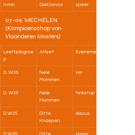
H.min
Giel Devos
speer
07-09: MECHELEN 
(Kampioenschap van 
Vlaanderen Masters)
Leeftijdsgroe
Atleet
Evenement
p
D. W35
Nele 
ver
Mommen
D. W35
Nele 
hinkstap
Mommen
D.W35
Ditte 
discus
Knaepen
D.W35
Ditte 
speer