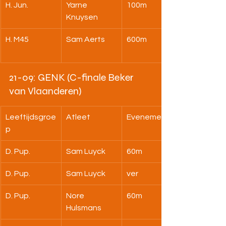
H. Jun.
Yar­ne 
100m
Knuysen
H. M45
Sam Aerts
600m
21-09: GENK (C-finale Beker 
van Vlaanderen)
Leeftijdsgroe
Atleet
Evenement
p
D. Pup.
Sam Luyck
60m
D. Pup.
Sam Luyck
ver
D. Pup.
Nore 
60m
Hulsmans