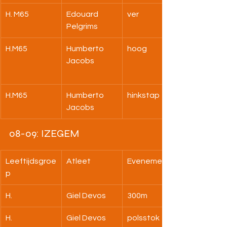
H. M65
Edouard 
ver
Pelgrims
H.M65
Humberto 
hoog
Jacobs
H.M65
Humberto 
hinkstap
Jacobs
08-09: IZEGEM
Leeftijdsgroe
Atleet
Evenement
p
H.
Giel Devos
300m
H.
Giel Devos
polsstok