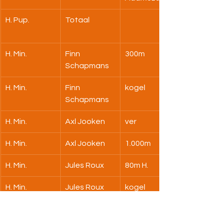
H. Pup.
Totaal
H. Min.
Finn 
300m
Schapmans
H. Min.
Finn 
kogel
Schapmans
H. Min.
Axl Jooken
ver
H. Min.
Axl Jooken
1.000m
H. Min.
Jules Roux
80m H.
H. Min.
Jules Roux
kogel
H. Min.
Robin 
80m H.
Vrancken