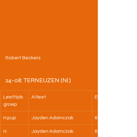
Robert Beckers
24-08: TERNEUZEN (Nl.)
Leeftijds
Atleet
Evenement
groep
H.pup
Jayden Adamczak
60m
H.
Jayden Adamczak
60m ½ fin