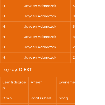
H.
Jayden Adamczak
60m fin
H.
Jayden Adamczak
80m
H.
Jayden Adamczak
80m ½ fin
H.
Jayden Adamczak
80m fin
H.
Jayden Adamczak
200m
H.
Jayden Adamczak
200m fin
07-09: DIEST
Leeftijdsgroe
Atleet
Evenement
p
D.min
Kaat Gijbels
hoog