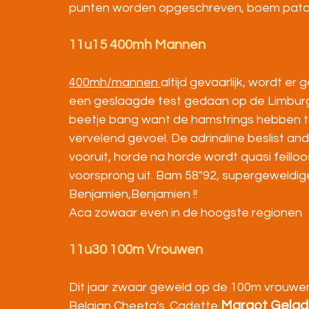
punten worden opgeschreven, boem patat 
11u15 400mh Mannen
400mh/mannen 
altijd gevaarlijk, wordt er 
een geslaagde test gedaan op de Limburg
beetje bang want de hamstrings hebben to
vervelend gevoel. De adrinaline beslist ande
vooruit, horde na horde wordt quasi feillo
voorsprong uit. Bam 58"92, supergeweldige 
Benjamien,Benjamien !!
Aca zowaar even in de hoogste regionen
11u30 100m Vrouwen
Dit jaar zwaar geweld op de 100m vrouwen
Margot Gela
Belgian Cheeta's. Cadette 