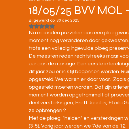
STRATENLOPEN
JEUGD/ONDERBOUW
18/05/25 BVV MOL 
Bijgewerkt op:
30 dec 2025
KAMPIOENSCHAPPEN
Beoordeeld met NaN uit 5 sterren.
Na maanden puzzelen aan een ploeg was de
moment nog veranderen door gekwesten. 
trots een volledig ingevulde ploeg present
De meesten reden rechtstreeks maar voor
uur aan de manage. Een eerste interclubg
dit jaar zou er in stijl begonnen worden. R
opgesteld. We waren er klaar voor.  Zoals
opgesteld moeten worden. Dat zijn atleten 
moment worden opgetrommelt of proeven do
deel versterkingen, Brett Jacobs, Etoilia 
ze opbrengen ?
Met de ploeg, "helden" en versterkingen w
(3-5). Vorig jaar werden we 7de van de 12. 