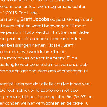
 na horde wordt ortho- of onorthodox 
e komt aan en laat zelfs nog iemand achter 
1:29"15. Top Liese !
Brett Jacobs
ersterking 
 op post. Geinspireerd 
te verschijnt en wordt bedwongen. Hij moet 
werpen om 11u45. Verdict : 1m85 en een dikke 
ning zat er zelfs in maar als men meerdere 
men beslissingen nemen. Klasse , Brett !
a een relatieve weelde heeft in de 
Elias 
te man" takes one for the team". 
aatlengte voor de snelste man van onze club 
d om na een jaar nog eens aan voorspringen te 
egrijpt iedereen dat atletiek buiten lopen veel 
 De techniek is ver te zoeken en niet veel 
getreurd, hij haalt toch nog bijna 6m (5m97) en 
er konden we niet verwachten en de dikke 10 