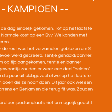
BOVENBOUW
MASTERS
HOME
-- KAMPIOEN --
 dag eindelijk gekomen. Tot op het laatste 
Normale kost op een Bvv. We konden met 
eren.
 de rest was het verzamelen geblazen om 8 
evoel werd gecreerd. Tentje gehaald/banner, 
uim op tijd aangekomen, tentje en banner 
 gewoonlijk zouden er weer een deel "helden" 
die puur uit clubgevoel ofwel op het laatste 
en die ze nooit doen. Dit jaar ook wel een 
Gorrens en Benjamien die terug fit was. Zouden 
erd een podiumplaats niet onmogelijk geacht 