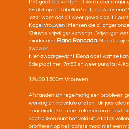
Het gaat alle kanten uit van meters maar 
38m54 op de tabellen ! oef... en weer een
lezer weet dat dit weer geweldige 11 punt
Kogel Vrouwen
 : Mensen die al langer onz
Chinese vrijwilliger verschijnt. Vrijwilliger
Elana Roncada.
minder dan 
 Meestal zijn
zwaaien. 
Niet-zwaargewicht Elena doet wat ze kan, v
9de plaat met 7m60 en weer puncta : 4. ka
12u00 1500m Vrouwen
Afstanden zijn regelmatig een probleem g
werking en individule ateten , dit jaar alles 
haar eindsprint moet rekenen en maakt de 
koptrekken dunt het veld uit. Atletes vallen 
profiteren op het laatste maar met een moo