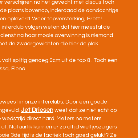
er verschijnen na het gevecht met discus toch 
 2de plaats bovenop, inderdaad de aandachtige 
en opleverd. Weer topversterking, Brett !
e interclub volgen weten dat hier meestal de 
 van dienst na haar mooie overwinning is niemand 
 het de zwaargewichten die hier de plak 
alt spijtig genoeg 9cm uit de top 8 . Toch een 
ssa, Elena
eweest in onze interclubs. Door een goede 
Jet Driesen
ingevuld. 
 weet dat ze niet echt op 
wedstrijd direct hard. Meters na meters 
af. Natuurlijk kunnen er zo altijd wieltjeszuigers 
ie 3de tijd is de tactiek toch goed gelukt? Ze 