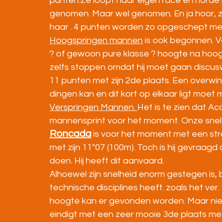
punten.Ze loopt haar eigen race en horde
genomen. Maar wel genomen. En ja hoor, z
haar . 4 punten worden zo opgeschept met 
Hoogspringen mannen
 is ook begonnen. V
? of gewoon pure klasse ? hoogte na hoog
zelfs stoppen omdat hij moet gaan discus
11 punten met zijn 2de plaats. Een overwin
dingen kan en dit kort op elkaar ligt moet 
Verspringen Mannen. 
Het is te zien dat Ac
mannensprint voor het moment. Onze snels
Roncada
 is voor het moment met een str
met zijn 11"07 (100m). Toch is hij gevraag
doen. Hij heeft dit aanvaard.
Alhoewel zijn snelheid enorm gestegen is, b
technische disciplines heeft. zoals het ver.
hoogte kan er gevonden worden. Maar niet 
eindigt met een zeer mooie 3de plaats me