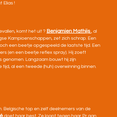
Elias !
Benjamien Mathijs
gevallen, komt het uit ? 
, al 
se Kampioenschappen, zet zich schrap. Een 
ch een beetje opgespeeld de laatste tijd. Een 
rs (en een beetje reflex spray). Hij zoeft 
os genomen. Langzaam bouwt hij zijn 
tijd, al een tweede (huh) overwinning binnen. 
. Belgische top en zelf deelnemers van de 
dé
 doet haar best. Ze loopt tegen haar Pr aan 